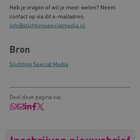
Heb je vragen of wil je meer weten? Neem
contact op via dit e-mailadres:
info@stichtingspecialmedia.nl
.
CookieScriptConsent
CookieScript
www.kennispleingehandicaptensector.nl
Bron
Stichting Special Media
AWSALBCORS
Amazon.com Inc.
vilans.blueconic.net
Deel deze pagina via:
AWSALBCORS
Amazon.com Inc.
a594.kennispleingehandicaptensector.nl