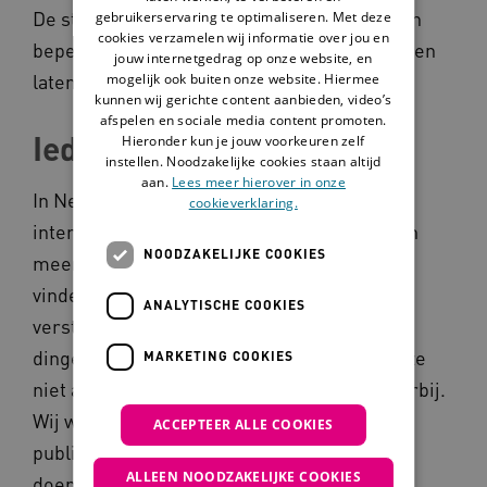
De stichting wil dan ook dat mensen met een
gebruikerservaring te optimaliseren. Met deze
cookies verzamelen wij informatie over jou en
beperking zelf hun verhalen kunnen maken en
jouw internetgedrag op onze website, en
laten zien wat ze kunnen.
mogelijk ook buiten onze website. Hiermee
kunnen wij gerichte content aanbieden, video’s
afspelen en sociale media content promoten.
Iedereen telt mee
Hieronder kun je jouw voorkeuren zelf
instellen. Noodzakelijke cookies staan altijd
aan.
Lees meer hierover in onze
In Nederland gebruiken bijna alle mensen
cookieverklaring.
internet, apps en sociale media. Maar er zijn
NOODZAKELIJKE COOKIES
meer dan 2 miljoen mensen die dat lastig
vinden. Sommige mensen hebben een
ANALYTISCHE COOKIES
verstandelijke beperking of vinden digitale
dingen gewoon moeilijk. Daardoor kunnen ze
MARKETING COOKIES
niet altijd goed meedoen. 'Iedereen hoort erbij.
Wij willen samen met mensen, bedrijven en
ACCEPTEER ALLE COOKIES
publiek ontdekken hoe we dat echt kunnen
ALLEEN NOODZAKELIJKE COOKIES
doen. Zodat iedereen mee kan doen in de