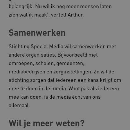
belangrijk. Nu wil ik nog meer mensen laten
zien wat ik maak', vertelt Arthur.
Samenwerken
__cf_bm
Cloudflare Inc.
Google Privacy Policy
.vimeo.com
Stichting Special Media wil samenwerken met
andere organisaties. Bijvoorbeeld met
omroepen, scholen, gemeenten,
BCSessionID
vilans.blueconic.net
mediabedrijven en zorginstellingen. Zo wil de
stichting zorgen dat iedereen een kans krijgt om
mee te doen in de media. Want pas als iedereen
mee kan doen, is de media écht van ons
allemaal.
ARRAffinity
Microsoft Corporation
.www.kennispleingehandicaptensector.nl
Wil je meer weten?