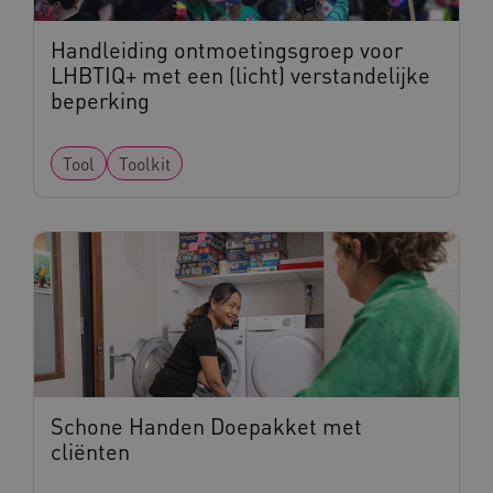
Handleiding ontmoetingsgroep voor
AWSALBCORS
LHBTIQ+ met een (licht) verstandelijke
Amazon.com Inc.
vilans.blueconic.net
beperking
Tool
Toolkit
AWSALBCORS
Amazon.com Inc.
a594.kennispleingehandicaptensector.nl
UMB_SESSION
www.kennispleingehandicaptensector.nl
Schone Handen Doepakket met
cliënten