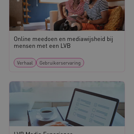
BCSessionID
www.kennispleingehandicaptensector.nl
Online meedoen en mediawijsheid bij
mensen met een LVB
AWSALB
Amazon.com Inc.
Verhaal
Gebruikerservaring
a594.kennispleingehandicaptensector.nl
_ga_NWZZME161M
.kennispleingehandicaptensector.nl
_ga_4F110RE8SJ
.kennispleingehandicaptensector.nl