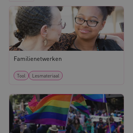
BCSessionID
vilans.blueconic.net
Familienetwerken
ARRAffinity
Microsoft Corporation
.www.kennispleingehandicaptensector.nl
Tool
Lesmateriaal
CookieScriptConsent
CookieScript
www.kennispleingehandicaptensector.nl