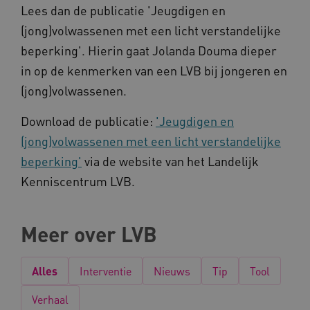
Lees dan de publicatie 'Jeugdigen en
Deze functionele en technische cookies zorgen
(jong)volwassenen met een licht verstandelijke
ervoor dat de website werkt. Deze cookies
worden altijd geplaatst en maken geen inbreuk
beperking'. Hierin gaat Jolanda Douma dieper
op uw privacy.
in op de kenmerken van een LVB bij jongeren en
Naam
Provider
/
Domein
(jong)volwassenen.
__Secure-YNID
.youtube.com
Download de publicatie:
'Jeugdigen en
__Secure-
.youtube.com
ROLLOUT_TOKEN
(jong)volwassenen met een licht verstandelijke
FPLC
.kennispleingehandicaptensector.nl
beperking'
via de website van het Landelijk
Kenniscentrum LVB.
Meer over LVB
Alles
Interventie
Nieuws
Tip
Tool
__cf_bm
Cloudflare Inc.
Google Privacy Policy
.vimeo.com
Verhaal