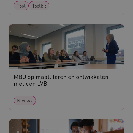
Tool
Toolkit
ARRAffinitySameSite
Microsoft Corporation
.www.kennispleingehandicaptensector.nl
MBO op maat: leren en ontwikkelen
Naam
Provider
/
Domein
met een LVB
_ga
Google LLC
Naam
Provider
/
Domein
.kennispleingehandicaptensector.nl
Nieuws
FPID
Google
.kennispleingehandicaptensector.nl