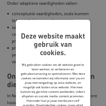
Onder adaptieve vaardigheden vallen:
conceptuele vaardigheden, zoals kunnen
lezen, schrijven en rekenen;
sociale vaardigheden, zoals
Deze website maakt
communicatieve vaardigheden en sociale
problemen oplossen;
gebruik van
praktische vaardigheden, zoals
cookies.
persoonlijke verzorging en het openbaar
vervoer gebruiken.
Wij gebruiken cookies om de website goed te
laten werken, te verbeteren en
Ondersteuning van mensen
gebruikerservaring te optimaliseren. Met deze
cookies verzamelen wij informatie over jou en
die zwakbegaafd zijn
jouw internetgedrag op onze website, en
mogelijk ook buiten onze website. Hiermee
kunnen wij gerichte content aanbieden, video’s
In Nederland kunnen mensen met een IQ-score
afspelen en sociale media content promoten.
Hieronder kun je jouw voorkeuren zelf
tussen de 70 en 85 ook de zorg krijgen voor
instellen. Noodzakelijke cookies staan altijd