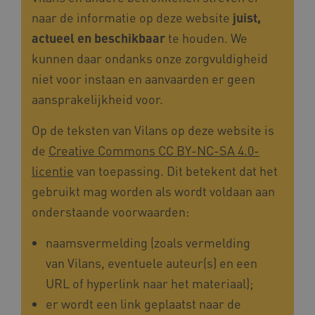
naar de informatie op deze website
juist,
actueel en beschikbaar
te houden. We
UMB_SESSION
www.kennispleingehandicaptensector.nl
kunnen daar ondanks onze zorgvuldigheid
niet voor instaan en aanvaarden er geen
aansprakelijkheid voor.
ARRAffinitySameSite
Microsoft Corporation
.www.kennispleingehandicaptensector.nl
Op de teksten van Vilans op deze website is
de
Creative Commons CC BY-NC-SA 4.0-
licentie
van toepassing. Dit betekent dat het
gebruikt mag worden als wordt voldaan aan
onderstaande voorwaarden:
naamsvermelding (zoals vermelding
van Vilans, eventuele auteur(s) en een
URL of hyperlink naar het materiaal);
Naam
Provider
/
Domein
er wordt een link geplaatst naar de
_ga
Google LLC
Naam
Provider
/
Domein