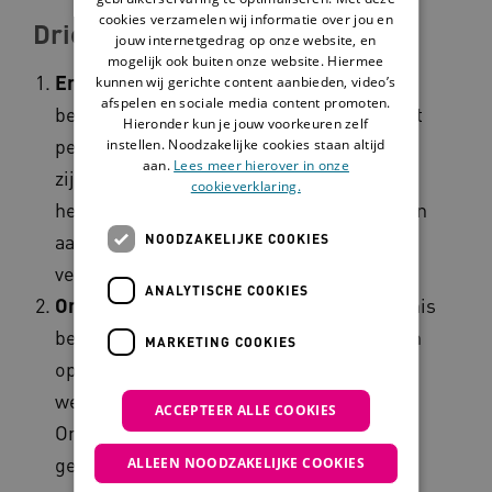
cookies verzamelen wij informatie over jou en
Drie soorten kennis
jouw internetgedrag op onze website, en
mogelijk ook buiten onze website. Hiermee
Ervaringskennis:
met ervaringskennis
kunnen wij gerichte content aanbieden, video’s
afspelen en sociale media content promoten.
bedoelen we inzichten die voortkomen uit
Hieronder kun je jouw voorkeuren zelf
persoonlijke ervaringen. Deze inzichten
instellen. Noodzakelijke cookies staan altijd
aan.
Lees meer hierover in onze
zijn door te geven aan anderen. Vaak gaat
cookieverklaring.
het om inzichten van een persoon met een
aandoening of beperking, een naaste,
NOODZAKELIJKE COOKIES
vertegenwoordiger of vrijwilliger.
ANALYTISCHE COOKIES
Onderzoekskennis:
met onderzoekskennis
bedoelen we inzichten, die gebaseerd zijn
MARKETING COOKIES
op praktijkgericht en (toegepast)
wetenschappelijk onderzoek.
ACCEPTEER ALLE COOKIES
Onderzoekskennis is op een
gestructureerde manier verzameld met
ALLEEN NOODZAKELIJKE COOKIES