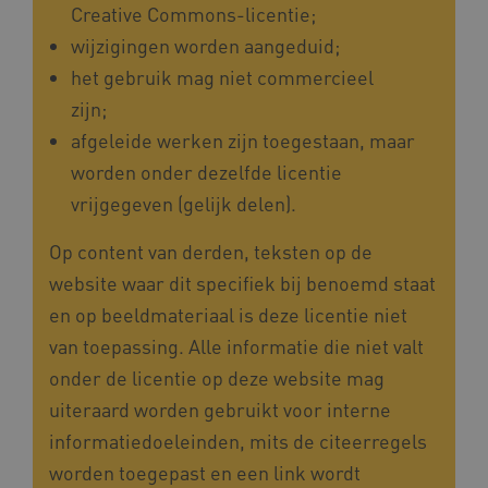
.kennispleingehandicaptensector.nl
Creative Commons-licentie;
FPID
Google
wijzigingen worden aangeduid;
.kennispleingehandicaptensector.nl
het gebruik mag niet commercieel
zijn;
afgeleide werken zijn toegestaan, maar
BCSessionID
www.kennispleingehandicaptensector.nl
worden onder dezelfde licentie
vrijgegeven (gelijk delen).
Op content van derden, teksten op de
website waar dit specifiek bij benoemd staat
en op beeldmateriaal is deze licentie niet
van toepassing. Alle informatie die niet valt
AWSALB
Amazon.com Inc.
onder de licentie op deze website mag
a594.kennispleingehandicaptensector.nl
uiteraard worden gebruikt voor interne
informatiedoeleinden, mits de citeerregels
worden toegepast en een link wordt
_ga_NWZZME161M
.kennispleingehandicaptensector.nl