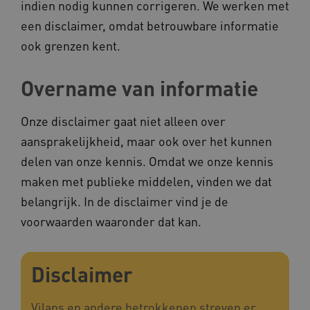
indien nodig kunnen corrigeren. We werken met
een disclaimer, omdat betrouwbare informatie
ook grenzen kent.
CookieScriptConsent
CookieScript
www.kennispleingehandicaptensector.nl
Overname van informatie
Onze disclaimer gaat niet alleen over
AWSALBCORS
Amazon.com Inc.
aansprakelijkheid, maar ook over het kunnen
vilans.blueconic.net
delen van onze kennis. Omdat we onze kennis
maken met publieke middelen, vinden we dat
belangrijk. In de disclaimer vind je de
voorwaarden waaronder dat kan.
AWSALBCORS
Amazon.com Inc.
a594.kennispleingehandicaptensector.nl
Disclaimer
Vilans en andere betrokkenen streven er