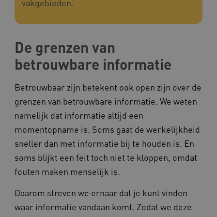
vakgebieden.
De grenzen van
__cf_bm
Cloudflare Inc.
Google Privacy Policy
.vimeo.com
betrouwbare informatie
Betrouwbaar zijn betekent ook open zijn over de
grenzen van betrouwbare informatie. We weten
BCSessionID
vilans.blueconic.net
namelijk dat informatie altijd een
momentopname is. Soms gaat de werkelijkheid
sneller dan met informatie bij te houden is. En
soms blijkt een feit toch niet te kloppen, omdat
ARRAffinity
fouten maken menselijk is.
Microsoft Corporation
.www.kennispleingehandicaptensector.nl
Daarom streven we ernaar dat je kunt vinden
waar informatie vandaan komt. Zodat we deze