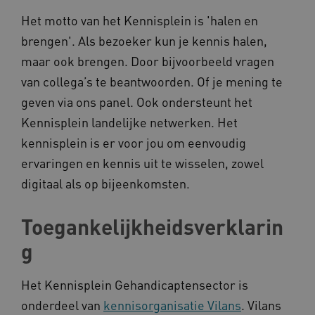
Het motto van het Kennisplein is 'halen en
brengen'. Als bezoeker kun je kennis halen,
__cf_bm
Cloudflare Inc.
Google Privacy Policy
.vimeo.com
maar ook brengen. Door bijvoorbeeld vragen
van collega’s te beantwoorden. Of je mening te
geven via ons panel. Ook ondersteunt het
Kennisplein landelijke netwerken. Het
BCSessionID
vilans.blueconic.net
kennisplein is er voor jou om eenvoudig
ervaringen en kennis uit te wisselen, zowel
digitaal als op bijeenkomsten.
Toegankelijkheidsverklarin
ARRAffinity
Microsoft Corporation
.www.kennispleingehandicaptensector.nl
g
Het Kennisplein Gehandicaptensector is
onderdeel van
kennisorganisatie Vilans
. Vilans