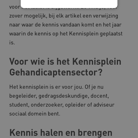
voor het laatst is bijgewerkt. Zo vind je, voor
zover mogelijk, bij elk artikel een verwijzing
Noodzakelijke cookies
Analytische cookies
naar waar de kennis vandaan komt en het jaar
Marketing cookies
waarin de kennis op het Kennisplein geplaatst
Deze functionele en technische cookies zorgen
is.
ervoor dat de website werkt. Deze cookies
worden altijd geplaatst en maken geen inbreuk
op uw privacy.
Voor wie is het Kennisplein
Naam
Provider
/
Domein
Gehandicaptensector?
__Secure-YNID
.youtube.com
Het kennisplein is er voor jou. Of je nu
__Secure-
.youtube.com
ROLLOUT_TOKEN
begeleider, gedragsdeskundige, docent,
FPLC
.kennispleingehandicaptensector.nl
student, onderzoeker, opleider of adviseur
sociaal domein bent.
Kennis halen en brengen