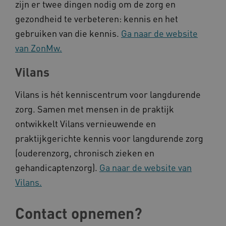
zijn er twee dingen nodig om de zorg en
gezondheid te verbeteren: kennis en het
_ga_4F110RE8SJ
.kennispleingehandicaptensector.nl
gebruiken van die kennis.
Ga naar de website
van ZonMw.
VISITOR_INFO1_LIVE
Google LLC
ga_session_duration
www.kennispleingehandicaptensector.nl
.youtube.com
Vilans
Vilans is hét kenniscentrum voor langdurende
zorg. Samen met mensen in de praktijk
ontwikkelt Vilans vernieuwende en
_ga_G3VHK6CSBS
.kennispleingehandicaptensector.nl
praktijkgerichte kennis voor langdurende zorg
(ouderenzorg, chronisch zieken en
gehandicaptenzorg).
Ga naar de website van
BCSessionID
a594.kennispleingehandicaptensector.nl
Vilans.
Contact opnemen?