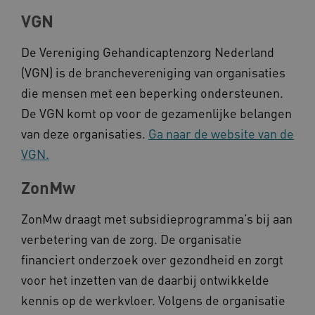
.kennispleingehandicaptensector.nl
VGN
De Vereniging Gehandicaptenzorg Nederland
(VGN) is de branchevereniging van organisaties
BCSessionID
www.kennispleingehandicaptensector.nl
die mensen met een beperking ondersteunen.
De VGN komt op voor de gezamenlijke belangen
van deze organisaties.
Ga naar de website van de
VGN.
ZonMw
AWSALB
Amazon.com Inc.
ZonMw draagt met subsidieprogramma’s bij aan
a594.kennispleingehandicaptensector.nl
verbetering van de zorg. De organisatie
financiert onderzoek over gezondheid en zorgt
voor het inzetten van de daarbij ontwikkelde
_ga_NWZZME161M
.kennispleingehandicaptensector.nl
kennis op de werkvloer. Volgens de organisatie