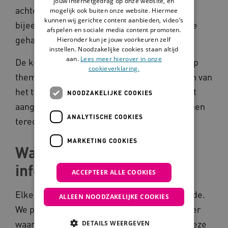
jouw internetgedrag op onze website, en
achtergrondartikelen, praktijkverhalen,
mogelijk ook buiten onze website. Hiermee
kunnen wij gerichte content aanbieden, video’s
bijeenkomsten en het laatste nieuws over de
afspelen en sociale media content promoten.
gehandicaptenzorg.
Hieronder kun je jouw voorkeuren zelf
instellen. Noodzakelijke cookies staan altijd
aan.
Lees meer hierover in onze
De kennis op het Kennisplein is ingedeeld op
cookieverklaring.
thema's en doelgroepen. De contactpersoon van
het thema of de doelgroep bepaalt wat wordt
NOODZAKELIJKE COOKIES
aangeboden. Heb je vragen? Dan kun je bij hen
ANALYTISCHE COOKIES
terecht.
MARKETING COOKIES
Waar komt de
informatie vandaan?
ACCEPTEER ALLE COOKIES
Elke vorm van kennis heeft haar eigen waarde.
ALLEEN NOODZAKELIJKE COOKIES
We proberen zo duidelijk mogelijk te zijn over
waar de kennis vandaan komt en wanneer deze
DETAILS WEERGEVEN