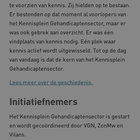
te voorzien van kennis. Zij hielden op te bestaan.
UMB_SESSION
www.kennispleingehandicaptensector.nl
Er bestonden op dat moment al voorlopers van
het Kennisplein Gehandicaptensector, maar er
was ook gebrek aan overzicht. Er was één
ARRAffinitySameSite
Microsoft Corporation
vindplaats van kennis nodig. Eén plek waar
.www.kennispleingehandicaptensector.nl
kennis actief wordt uitgewisseld. Tot op de dag
van vandaag is dat de kern van het Kennisplein
Gehandicaptensector.
Lees meer over de geschiedenis.
Initiatiefnemers
Het Kennisplein Gehandicaptensector is gestart
Naam
Provider
/
Domein
en wordt gecoördineerd door VGN, ZonMw en
_ga
Google LLC
Naam
Provider
/
Domein
.kennispleingehandicaptensector.nl
Vilans.
FPID
Google