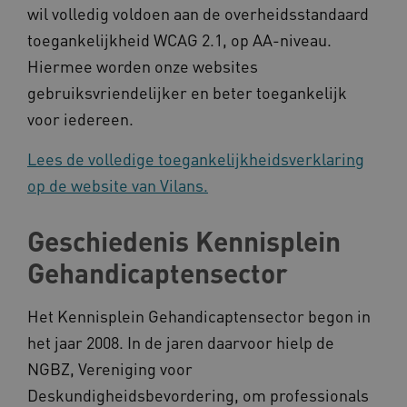
wil volledig voldoen aan de overheidsstandaard
CookieScriptConsent
CookieScript
toegankelijkheid WCAG 2.1, op AA-niveau.
www.kennispleingehandicaptensector.nl
Hiermee worden onze websites
gebruiksvriendelijker en beter toegankelijk
voor iedereen.
AWSALBCORS
Amazon.com Inc.
Lees de volledige toegankelijkheidsverklaring
vilans.blueconic.net
op de website van Vilans.
Geschiedenis Kennisplein
Gehandicaptensector
AWSALBCORS
Amazon.com Inc.
a594.kennispleingehandicaptensector.nl
Het Kennisplein Gehandicaptensector begon in
het jaar 2008. In de jaren daarvoor hielp de
NGBZ, Vereniging voor
Deskundigheidsbevordering, om professionals