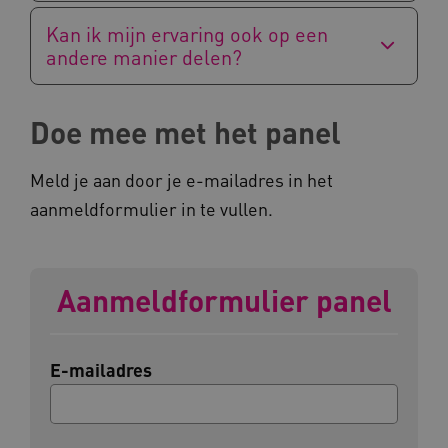
Kan ik mijn ervaring ook op een
andere manier delen?
CookieScriptConsent
CookieScript
Doe mee met het panel
www.kennispleingehandicaptensector.nl
Meld je aan door je e-mailadres in het
aanmeldformulier in te vullen.
AWSALBCORS
Amazon.com Inc.
vilans.blueconic.net
Aanmeldformulier panel
E-mailadres
AWSALBCORS
Amazon.com Inc.
a594.kennispleingehandicaptensector.nl