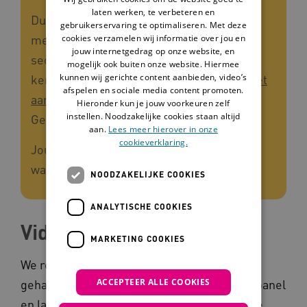
laten werken, te verbeteren en
Dus vind jij het leuk om mee te denken en
gebruikerservaring te optimaliseren. Met deze
cookies verzamelen wij informatie over jou en
mee te praten over onderwerpen in de
jouw internetgedrag op onze website, en
sector? Help ons dan de informatie op het
mogelijk ook buiten onze website. Hiermee
kunnen wij gerichte content aanbieden, video’s
kennisplein beter te maken: Meld je via
het
afspelen en sociale media content promoten.
aanmeldformulier
aan voor het Panel
Hieronder kun je jouw voorkeuren zelf
instellen. Noodzakelijke cookies staan altijd
Gehandicaptensector.
aan.
Lees meer hierover in onze
cookieverklaring.
Jouw kennis en ervaring zijn enorm
waardevol voor de sector!
NOODZAKELIJKE COOKIES
ANALYTISCHE COOKIES
Video-oproep
MARKETING COOKIES
We roepen dus iedereen die werkt in de
ACCEPTEER ALLE COOKIES
gehandicaptensector op: doe mee met het panel
en laat je geluid horen. Rapper Jordi maakte