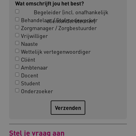
Wat omschrijft jou het best?
Begeleider (incl. onafhankelijk
Behandelaar / Stafmedewerker
cliëntondersteuner)
Zorgmanager / Zorgbestuurder
UMB_SESSION
www.kennispleingehandicaptensector.nl
Vrijwilliger
Naaste
Wettelijk vertegenwoordiger
Cliënt
ARRAffinitySameSite
Microsoft Corporation
.www.kennispleingehandicaptensector.nl
Ambtenaar
Docent
Student
Onderzoeker
Stel je vraag aan
Naam
Provider
/
Domein