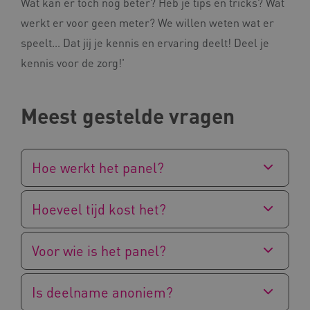
Wat kan er tóch nog beter? Heb je tips en tricks? Wat
werkt er voor geen meter? We willen weten wat er
speelt… Dat jij je kennis en ervaring deelt! Deel je
kennis voor de zorg!'
__cf_bm
Cloudflare Inc.
Google Privacy Policy
.vimeo.com
Meest gestelde vragen
Hoe werkt het panel?
BCSessionID
vilans.blueconic.net
Hoeveel tijd kost het?
Voor wie is het panel?
ARRAffinity
Microsoft Corporation
.www.kennispleingehandicaptensector.nl
Is deelname anoniem?