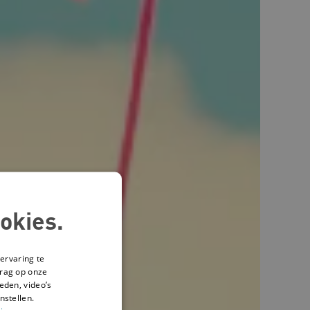
okies.
ervaring te
drag op onze
eden, video’s
nstellen.