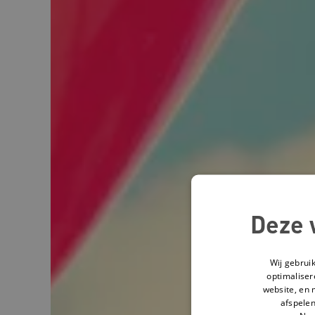
Deze 
Wij gebrui
optimaliser
website, en 
afspelen