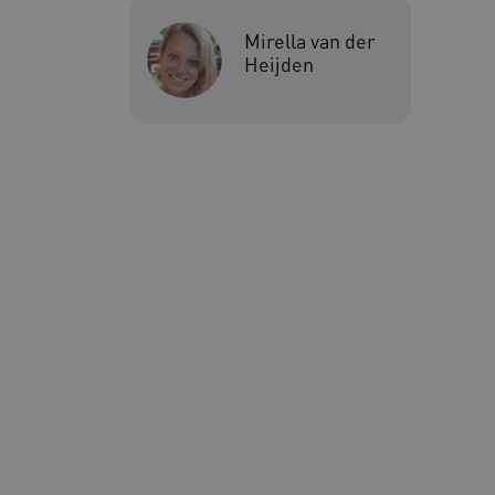
Mirella van der
Google Privacy Poli
Heijden
__cf_bm
Cl
.v
BCSessionID
vi
ARRAffinity
Mi
.w
CookieScriptConsent
Co
ww
AWSALBCORS
Am
vi