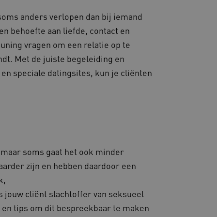
van de website-gebruikers
hun surfervaring te
soms anders verlopen dan bij iemand
den betrokken bij het
egevens om te meten hoe
n behoefte aan liefde, contact en
ncties van de site.
euning vragen om een relatie op te
 om onderscheid te maken
s gunstig voor de website,
dt. Met de juiste begeleiding en
nnen maken over het
n speciale datingsites, kun je cliënten
 gebruikerssessies te
orgen dat berichten
rowser die de
 voor operationele
 door websites die draaien
platform. Het wordt
 om ervoor te zorgen dat
gina's tijdens elke
server worden gerouteerd.
, maar soms gaat het ook minder
 door de Cookie-
arder zijn en hebben daardoor een
ookievoorkeuren van
 cookie-banner van
k,
elijk om correct te
 jouw cliënt slachtoffer van seksueel
gheidsondersteuning met
s en tips om dit bespreekbaar te maken
omium-update, maken we
 voor elk van deze op duur