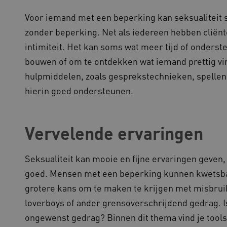
functionaliteit voorkeuren 
op te slaan en te volgen om 
Voor iemand met een beperking kan seksualiteit 
verbeteren. Het kan ook wor
verzamelen van analytics g
cy
zonder beperking. Net als iedereen hebben cliënte
gebruikers omgaan met de fu
intimiteit. Het kan soms wat meer tijd of onderst
29 minuten
Deze cookie wordt gebruikt
oudflare Inc.
51 seconden
tussen mensen en bots. Dit i
imeo.com
bouwen of om te ontdekken wat iemand prettig vin
om geldige rapporten te ku
gebruik van hun website.
hulpmiddelen, zoals gesprekstechnieken, spellen e
lans.blueconic.net
1 jaar 1
Dit cookie wordt gebruikt om
maand
onderhouden en ervoor te z
hierin goed ondersteunen.
worden verzonden naar de b
gebruikerssessie onderhoud
efficiëntie en prestaties.
Sessie
Deze cookie wordt ingesteld
crosoft Corporation
Vervelende ervaringen
op het Windows Azure-cloud
ww.kennispleingehandicaptensector.nl
gebruikt voor taakverdeling
de verzoeken om bezoekerspa
browsesessie naar dezelfde 
Seksualiteit kan mooie en fijne ervaringen geven
1 jaar
Deze cookie wordt gebruikt
okieScript
goed. Mensen met een beperking kunnen kwetsba
Script.com-service om de c
w.kennispleingehandicaptensector.nl
bezoekers te onthouden. De
grotere kans om te maken te krijgen met misbrui
Cookie-Script.com is noodzak
werken.
loverboys of ander grensoverschrijdend gedrag. Is
1 week
Voor voortdurende plakkeri
azon.com Inc.
ongewenst gedrag? Binnen dit thema vind je tool
CORS-use-cases na de Chr
lans.blueconic.net
extra plakkerigheidscookies