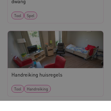
dwang
Tool
Spel
Handreiking huisregels
Tool
Handreiking