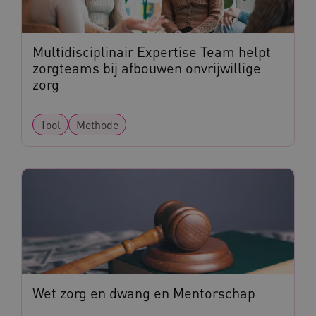
Naam
Provider
/
Domein
_ga
Google LLC
Naam
Provider
/
Domein
Multidisciplinair Expertise Team helpt
.kennispleingehandicaptensector.nl
FPID
Google
zorgteams bij afbouwen onvrijwillige
.kennispleingehandicaptensector.nl
zorg
Tool
Methode
BCSessionID
www.kennispleingehandicaptensector.nl
AWSALB
Amazon.com Inc.
Wet zorg en dwang en Mentorschap
a594.kennispleingehandicaptensector.nl