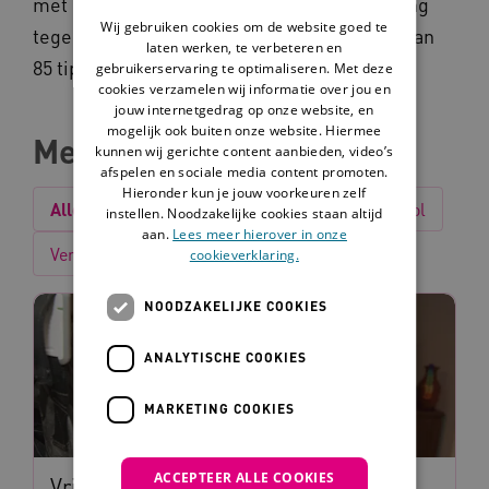
met hulp en inspiratie om vrijheidsbeperking
Wij gebruiken cookies om de website goed te
tegen te gaan. Je vindt in het boekje meer dan
laten werken, te verbeteren en
85 tips die je daarbij helpen.
gebruikerservaring te optimaliseren. Met deze
cookies verzamelen wij informatie over jou en
jouw internetgedrag op onze website, en
mogelijk ook buiten onze website. Hiermee
Meer over zorg en dwang
kunnen wij gerichte content aanbieden, video’s
afspelen en sociale media content promoten.
Hieronder kun je jouw voorkeuren zelf
Alles
Interventie
Nieuws
Tip
Tool
instellen. Noodzakelijke cookies staan altijd
aan.
Lees meer hierover in onze
Verhaal
cookieverklaring.
NOODZAKELIJKE COOKIES
ANALYTISCHE COOKIES
MARKETING COOKIES
ACCEPTEER ALLE COOKIES
Vrijheidsbeperking: 5 handvatten en