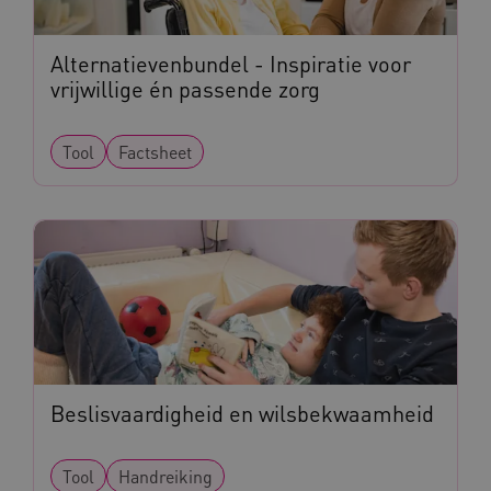
Alternatievenbundel - Inspiratie voor
vrijwillige én passende zorg
CookieScriptConsent
CookieScript
Tool
Factsheet
www.kennispleingehandicaptensector.nl
AWSALBCORS
Amazon.com Inc.
vilans.blueconic.net
Beslisvaardigheid en wilsbekwaamheid
AWSALBCORS
Amazon.com Inc.
a594.kennispleingehandicaptensector.nl
Tool
Handreiking