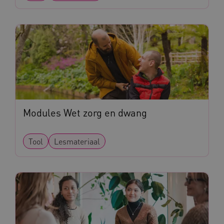
UMB_SESSION
www.kennispleingehandicaptensector.nl
Modules Wet zorg en dwang
ARRAffinitySameSite
Microsoft Corporation
.www.kennispleingehandicaptensector.nl
Tool
Lesmateriaal