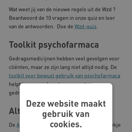
Wat weet jij van de nieuwe regels uit de Wzd ?
Beantwoord de 10 vragen in onze quiz en leer
van de antwoorden. Doe de
Wzd-quiz
.
Toolkit psychofarmaca
Gedragsmedicijnen hebben veel gevolgen voor
cliënten, maar ze zijn lang niet altijd nodig. De
toolkit voor bewust gebruik van psychofarmaca
helpt je om goed om te gaan met
gedragsmedicijnen.
Deze website maakt
Alternatievenbundel
gebruik van
cookies.
De
Alternatievenbundel
is een praktisch boekje