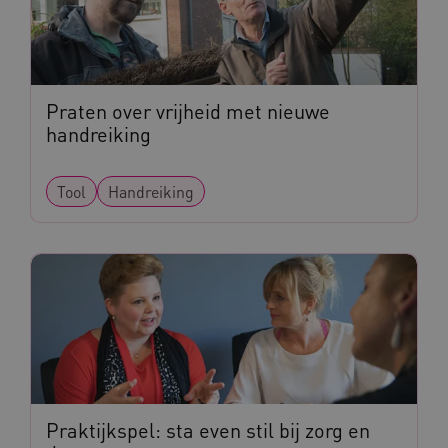
Praten over vrijheid met nieuwe
handreiking
vuid
Vimeo.com Inc.
Tool
Handreiking
.vimeo.com
YSC
Google LLC
.youtube.com
Praktijkspel: sta even stil bij zorg en