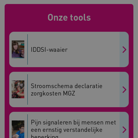
Onze tools
Naam
Provider
/
Domein
IDDSI-waaier
_ga
Google LLC
Naam
Provider
/
Domein
.kennispleingehandicaptensector.nl
FPID
Google
.kennispleingehandicaptensector.nl
Stroomschema declaratie
zorgkosten MGZ
BCSessionID
www.kennispleingehandicaptensector.nl
Pijn signaleren bij mensen met
een ernstig verstandelijke
beperking