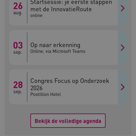
Startsessie: je eerste stappen
26
met de InnovatieRoute
aug.
online
AWSALBCORS
Amazon.com Inc.
a594.kennispleingehandicaptensector.nl
03
Op naar erkenning
Online, via Microsoft Teams
sep.
UMB_SESSION
www.kennispleingehandicaptensector.nl
Congres Focus op Onderzoek
28
2026
sep.
Postillion Hotel
ARRAffinitySameSite
Microsoft Corporation
.www.kennispleingehandicaptensector.nl
Bekijk de volledige agenda