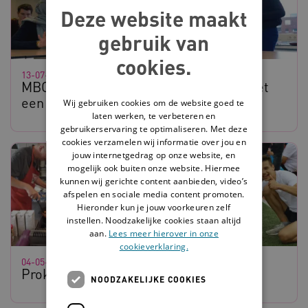
Deze website maakt
gebruik van
cookies.
13-07-2026
MBO op maat: leren en ontwikkelen met
een LVB
Wij gebruiken cookies om de website goed te
laten werken, te verbeteren en
gebruikerservaring te optimaliseren. Met deze
cookies verzamelen wij informatie over jou en
jouw internetgedrag op onze website, en
mogelijk ook buiten onze website. Hiermee
kunnen wij gerichte content aanbieden, video’s
afspelen en sociale media content promoten.
Hieronder kun je jouw voorkeuren zelf
instellen. Noodzakelijke cookies staan altijd
aan.
Lees meer hierover in onze
cookieverklaring.
04-05-2026
Prokkelweek 2026: doe je ook mee?
NOODZAKELIJKE COOKIES