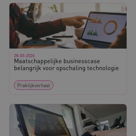
AWSALBCORS
Amazon.com Inc.
a594.kennispleingehandicaptensector.nl
28-05-2026
Maatschappelijke businesscase
belangrijk voor opschaling technologie
UMB_SESSION
www.kennispleingehandicaptensector.nl
Praktijkverhaal
ARRAffinitySameSite
Microsoft Corporation
.www.kennispleingehandicaptensector.nl