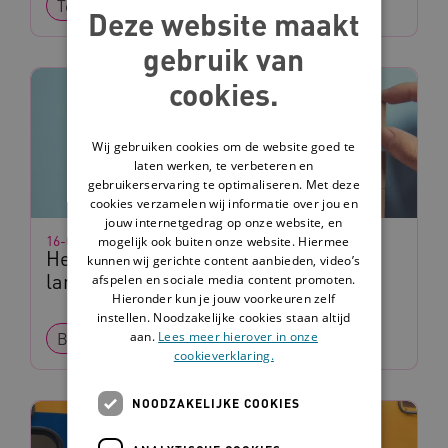
Toepassing
Deze website maakt
gebruik van
cookies.
Wij gebruiken cookies om de website goed te
laten werken, te verbeteren en
gebruikerservaring te optimaliseren. Met deze
cookies verzamelen wij informatie over jou en
jouw internetgedrag op onze website, en
16-06-2026
mogelijk ook buiten onze website. Hiermee
Help! De kwaliteitsmedewerker komt
kunnen wij gerichte content aanbieden, video’s
langs…
afspelen en sociale media content promoten.
Hieronder kun je jouw voorkeuren zelf
instellen. Noodzakelijke cookies staan altijd
aan.
Lees meer hierover in onze
Blog
cookieverklaring.
NOODZAKELIJKE COOKIES