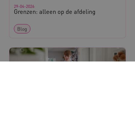
29-04-2026
Grenzen: alleen op de afdeling
Blog
28-04-2026
Misiconi: samen dansen en leren
Praktijkverhaal