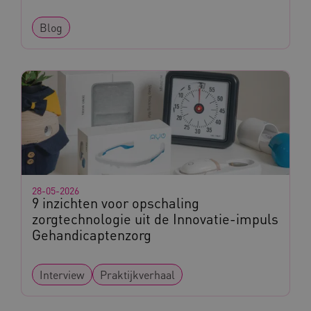
Blog
ARRAffinity
Microsoft Corporation
.www.kennispleingehandicaptensector.nl
CookieScriptConsent
CookieScript
www.kennispleingehandicaptensector.nl
28-05-2026
9 inzichten voor opschaling
zorgtechnologie uit de Innovatie-impuls
Gehandicaptenzorg
AWSALBCORS
Amazon.com Inc.
Interview
Praktijkverhaal
vilans.blueconic.net