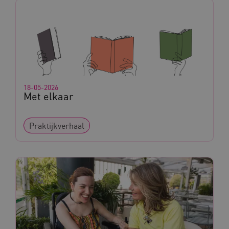
_ga_G3VHK6CSBS
.kennispleingehandicaptensector.nl
BCSessionID
a594.kennispleingehandicaptensector.nl
18-05-2026
Met elkaar
Praktijkverhaal
vuid
Vimeo.com Inc.
.vimeo.com
YSC
Google LLC
.youtube.com