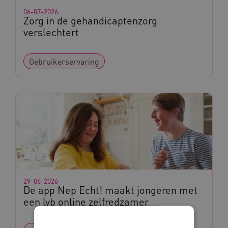
06-07-2026
Zorg in de gehandicaptenzorg
verslechtert
Gebruikerservaring
29-06-2026
De app Nep Echt! maakt jongeren met
een lvb online zelfredzamer