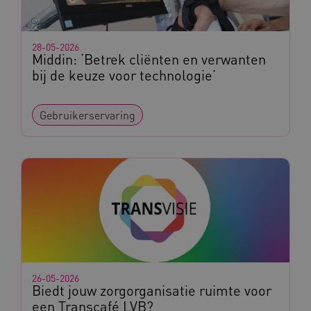
28-05-2026
Middin: ‘Betrek cliënten en verwanten
bij de keuze voor technologie’
Naam
Provider
/
Domein
Gebruikerservaring
_ga
Google LLC
Naam
Provider
/
Domein
.kennispleingehandicaptensector.nl
FPID
Google
.kennispleingehandicaptensector.nl
BCSessionID
www.kennispleingehandicaptensector.nl
26-05-2026
Biedt jouw zorgorganisatie ruimte voor
een Transcafé LVB?