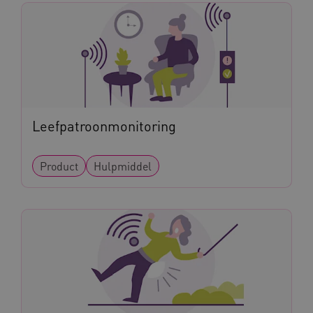
vuid
Vimeo.com Inc.
.vimeo.com
YSC
Google LLC
.youtube.com
Leefpatroonmonitoring
Product
Hulpmiddel