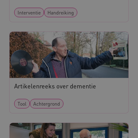
Google Privacy Policy
.vimeo.com
Interventie
Handreiking
BCSessionID
vilans.blueconic.net
ARRAffinity
Microsoft Corporation
.www.kennispleingehandicaptensector.nl
Artikelenreeks over dementie
Tool
Achtergrond
CookieScriptConsent
CookieScript
www.kennispleingehandicaptensector.nl