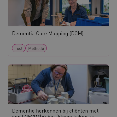
AWSALBCORS
Amazon.com Inc.
vilans.blueconic.net
Dementia Care Mapping (DCM)
Tool
Methode
AWSALBCORS
Amazon.com Inc.
a594.kennispleingehandicaptensector.nl
UMB_SESSION
www.kennispleingehandicaptensector.nl
Dementie herkennen bij cliënten met
een (Z)EV(M)B: het ‘kleine kijken’ is