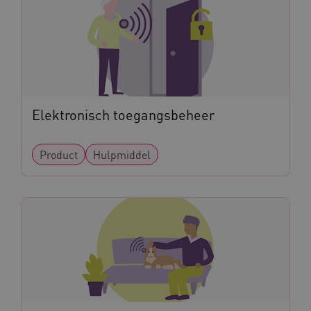
BCSessionID
www.kennispleingehandicaptensector.nl
Elektronisch toegangsbeheer
Product
Hulpmiddel
AWSALB
Amazon.com Inc.
a594.kennispleingehandicaptensector.nl
_ga_NWZZME161M
.kennispleingehandicaptensector.nl
_ga_4F110RE8SJ
.kennispleingehandicaptensector.nl