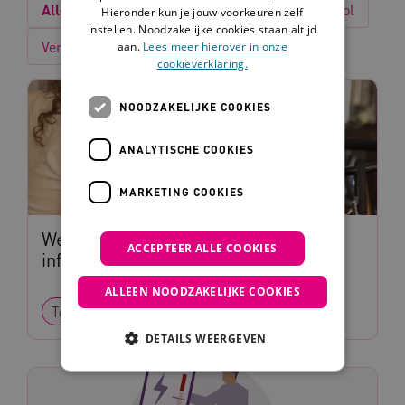
Alles
Interventie
Product
Tip
Tool
Hieronder kun je jouw voorkeuren zelf
instellen. Noodzakelijke cookies staan altijd
Verhaal
aan.
Lees meer hierover in onze
cookieverklaring.
NOODZAKELIJKE COOKIES
ANALYTISCHE COOKIES
MARKETING COOKIES
Wegwijzer Samenwerken met
ACCEPTEER ALLE COOKIES
informele zorg
ALLEEN NOODZAKELIJKE COOKIES
Tool
Handreiking
DETAILS WEERGEVEN