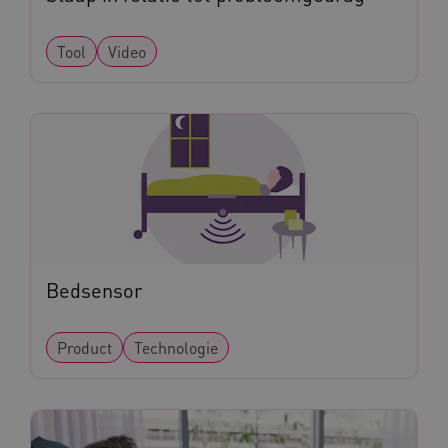
Tool
Video
BCSessionID
vilans.blueconic.net
ARRAffinity
Microsoft Corporation
.www.kennispleingehandicaptensector.nl
Bedsensor
Product
Technologie
CookieScriptConsent
CookieScript
www.kennispleingehandicaptensector.nl