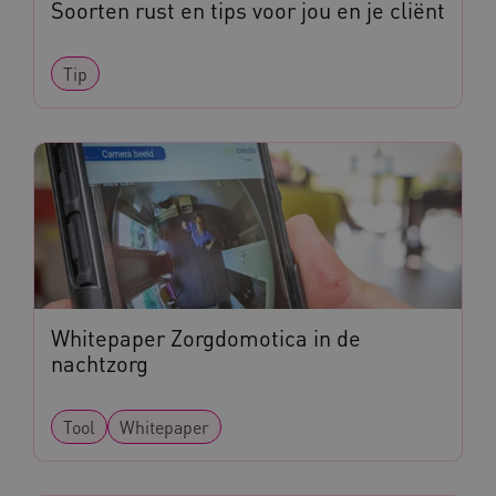
Soorten rust en tips voor jou en je cliënt
ARRAffinitySameSite
Microsoft Corporation
.www.kennispleingehandicaptensector.nl
Tip
Naam
Provider
/
Domein
Whitepaper Zorgdomotica in de
_ga
Google LLC
Naam
Provider
/
Domein
nachtzorg
.kennispleingehandicaptensector.nl
FPID
Google
.kennispleingehandicaptensector.nl
Tool
Whitepaper