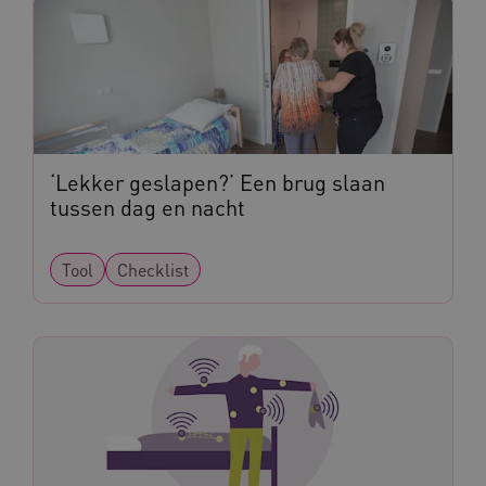
.vimeo.com
YSC
Google LLC
.youtube.com
‘Lekker geslapen?’ Een brug slaan
tussen dag en nacht
Tool
Checklist