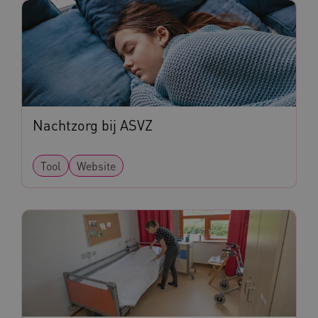
BCSessionID
www.kennispleingehandicaptensector.nl
Nachtzorg bij ASVZ
AWSALB
Amazon.com Inc.
a594.kennispleingehandicaptensector.nl
Tool
Website
_ga_NWZZME161M
.kennispleingehandicaptensector.nl
_ga_4F110RE8SJ
.kennispleingehandicaptensector.nl