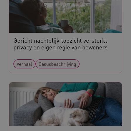
AWSALBCORS
Amazon.com Inc.
vilans.blueconic.net
Gericht nachtelijk toezicht versterkt
privacy en eigen regie van bewoners
Verhaal
Casusbeschrijving
AWSALBCORS
Amazon.com Inc.
a594.kennispleingehandicaptensector.nl
UMB_SESSION
www.kennispleingehandicaptensector.nl