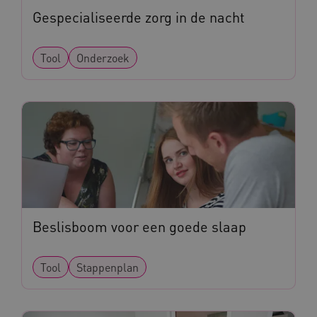
Gespecialiseerde zorg in de nacht
VISITOR_INFO1_LIVE
Google LLC
ga_session_duration
www.kennispleingehandicaptensector.nl
.youtube.com
Tool
Onderzoek
_ga_G3VHK6CSBS
.kennispleingehandicaptensector.nl
BCSessionID
a594.kennispleingehandicaptensector.nl
Beslisboom voor een goede slaap
Tool
Stappenplan
vuid
Vimeo.com Inc.