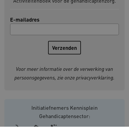
Activiteitenboek voor de gehandicaptenzorg.
E-mailadres
BCSessionID
vilans.blueconic.net
ARRAffinity
Microsoft Corporation
.www.kennispleingehandicaptensector.nl
Voor meer informatie over de verwerking van
persoonsgegevens, zie onze
privacyverklaring
.
Initiatiefnemers Kennisplein
CookieScriptConsent
CookieScript
www.kennispleingehandicaptensector.nl
Gehandicaptensector: