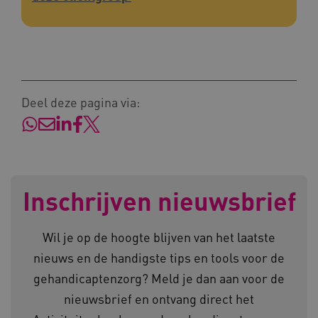
Deze functionele en technische cookies zorgen
ervoor dat de website werkt. Deze cookies
worden altijd geplaatst en maken geen inbreuk
op uw privacy.
Naam
Provider
/
Domein
__Secure-YNID
.youtube.com
Deel deze pagina via:
__Secure-
.youtube.com
ROLLOUT_TOKEN
FPLC
.kennispleingehandicaptensector.nl
Inschrijven nieuwsbrief
Wil je op de hoogte blijven van het laatste
nieuws en de handigste tips en tools voor de
gehandicaptenzorg? Meld je dan aan voor de
__cf_bm
Cloudflare Inc.
Google Privacy Policy
.vimeo.com
nieuwsbrief en ontvang direct het