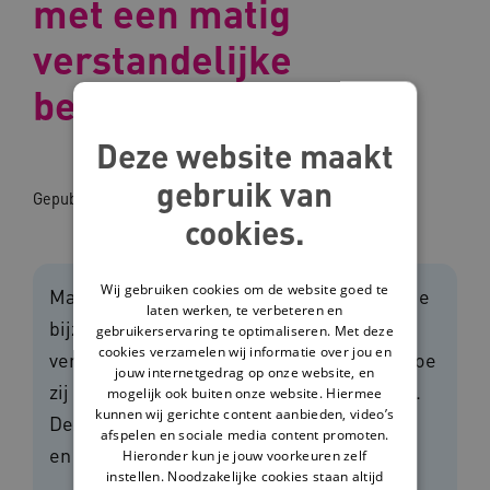
met een matig
verstandelijke
beperking
Deze website maakt
gebruik van
Gepubliceerd op:
28-09-2023
cookies.
Wij gebruiken cookies om de website goed te
Maak kennis met Zerra, Jordy en Gino. Drie
laten werken, te verbeteren en
bijzondere mensen met een matig
gebruikerservaring te optimaliseren. Met deze
cookies verzamelen wij informatie over jou en
verstandelijke beperking (MVB). Ontdek hoe
jouw internetgedrag op onze website, en
zij het leven ervaren en wat hen inspireert.
mogelijk ook buiten onze website. Hiermee
kunnen wij gerichte content aanbieden, video’s
Deze videoreeks is gemaakt door Cordaan
afspelen en sociale media content promoten.
en Ipse de Bruggen.
Hieronder kun je jouw voorkeuren zelf
instellen. Noodzakelijke cookies staan altijd