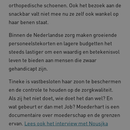
orthopedische schoenen. Ook het bezoek aan de
__cf_bm
Cloudflare Inc.
Google Privacy Policy
snackbar valt niet mee nu ze zelf ook wankel op
.vimeo.com
haar benen staat.
Binnen de Nederlandse zorg maken groeiende
personeelstekorten en lagere budgetten het
BCSessionID
vilans.blueconic.net
steeds lastiger om een waardig en betekenisvol
leven te bieden aan mensen die zwaar
gehandicapt zijn.
Tineke is vastbesloten haar zoon te beschermen
ARRAffinity
Microsoft Corporation
.www.kennispleingehandicaptensector.nl
en de controle te houden op de zorgkwaliteit.
Als zij het niet doet, wie doet het dan wel? En
wat gebeurt er dan met Job? Moederhart is een
documentaire over moederschap en de grenzen
ervan.
Lees ook het interview met Nousjka