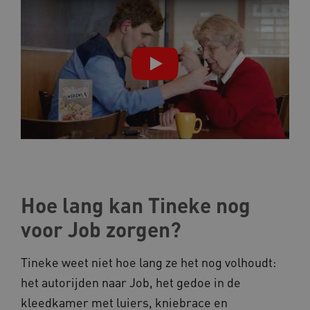
Noodzakelijke cookies
Analytische cookies
Marketing cookies
Deze functionele en technische cookies zorgen
ervoor dat de website werkt. Deze cookies
worden altijd geplaatst en maken geen inbreuk
op uw privacy.
Naam
Provider
/
Domein
__Secure-YNID
.youtube.com
__Secure-
.youtube.com
ROLLOUT_TOKEN
Hoe lang kan Tineke nog
FPLC
.kennispleingehandicaptensector.nl
voor Job zorgen?
Tineke weet niet hoe lang ze het nog volhoudt:
het autorijden naar Job, het gedoe in de
kleedkamer met luiers, kniebrace en