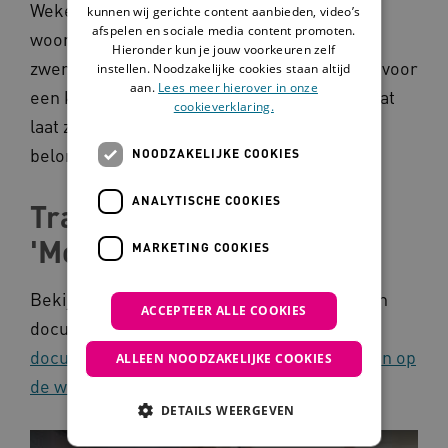
Wekelijks bezoekt Tineke Job op zijn
kunnen wij gerichte content aanbieden, video’s
afspelen en sociale media content promoten.
woonlocatie en gaan ze samen naar het
Hieronder kun je jouw voorkeuren zelf
zwembad. Daarna bezoeken ze de snackbar voor
instellen. Noodzakelijke cookies staan altijd
aan.
Lees meer hierover in onze
een kroketje en een ijsje. Als Job blij is en dat
cookieverklaring.
laat zien, is dat voor Tineke de mooiste
beloning.
NOODZAKELIJKE COOKIES
ANALYTISCHE COOKIES
Trailer documentaire
'Moederhart'
MARKETING COOKIES
Bekijk in deze video een korte impressie van
ACCEPTEER ALLE COOKIES
documentaire 'Moederhart'.
De volledige
documentaire 'Moederhart' is terug te kijken op
ALLEEN NOODZAKELIJKE COOKIES
de website van NPODoc
.
DETAILS WEERGEVEN