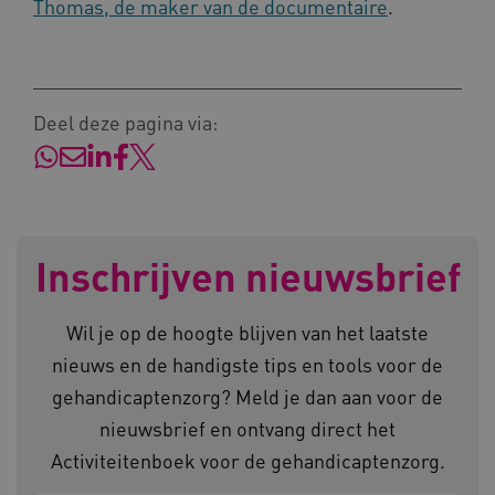
Thomas, de maker van de documentaire
.
CookieScriptConsent
CookieScript
www.kennispleingehandicaptensector.nl
Deel deze pagina via:
AWSALBCORS
Amazon.com Inc.
vilans.blueconic.net
Inschrijven nieuwsbrief
AWSALBCORS
Amazon.com Inc.
Wil je op de hoogte blijven van het laatste
a594.kennispleingehandicaptensector.nl
nieuws en de handigste tips en tools voor de
gehandicaptenzorg? Meld je dan aan voor de
nieuwsbrief en ontvang direct het
Activiteitenboek voor de gehandicaptenzorg.
UMB_SESSION
www.kennispleingehandicaptensector.nl