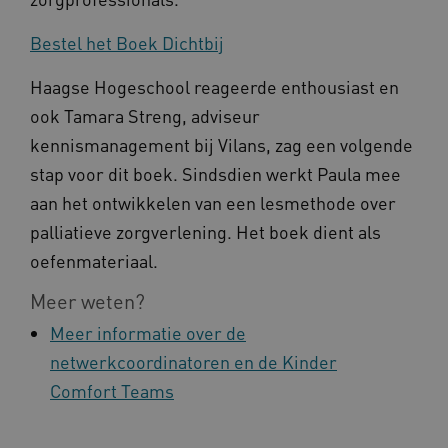
__cf_bm
Cloudflare Inc.
Google Privacy Policy
.vimeo.com
Bestel het Boek Dichtbij
Haagse Hogeschool reageerde enthousiast en
ook Tamara Streng, adviseur
BCSessionID
vilans.blueconic.net
kennismanagement bij Vilans, zag een volgende
stap voor dit boek. Sindsdien werkt Paula mee
aan het ontwikkelen van een lesmethode over
palliatieve zorgverlening. Het boek dient als
oefenmateriaal.
ARRAffinity
Microsoft Corporation
.www.kennispleingehandicaptensector.nl
Meer weten?
Meer informatie over de
netwerkcoordinatoren en de Kinder
Comfort Teams
CookieScriptConsent
CookieScript
www.kennispleingehandicaptensector.nl