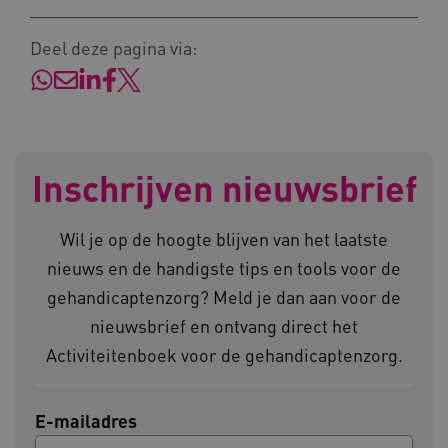
Deel deze pagina via:
AWSALBCORS
Amazon.com Inc.
vilans.blueconic.net
Inschrijven nieuwsbrief
Wil je op de hoogte blijven van het laatste
AWSALBCORS
nieuws en de handigste tips en tools voor de
Amazon.com Inc.
a594.kennispleingehandicaptensector.nl
gehandicaptenzorg? Meld je dan aan voor de
nieuwsbrief en ontvang direct het
Activiteitenboek voor de gehandicaptenzorg.
E-mailadres
UMB_SESSION
www.kennispleingehandicaptensector.nl