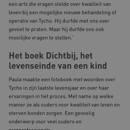
een arts die vragen stelde over kwaliteit van
Noodzakelijke cookies
Analytische cookies
leven bij een mogelijke nieuwe behandeling of
Marketing cookies
operatie van Tycho. Hij durfde met ons over
Deze functionele en technische cookies zorgen
ervoor dat de website werkt. Deze cookies
gevoel te praten. Maar hij durfde ons ook
worden altijd geplaatst en maken geen inbreuk
moeilijke vragen te stellen.'
op uw privacy.
Naam
Provider
/
Domein
Het boek Dichtbij, het
__Secure-YNID
.youtube.com
levenseinde van een kind
__Secure-
.youtube.com
ROLLOUT_TOKEN
Paula maakte een fotoboek met woorden over
FPLC
.kennispleingehandicaptensector.nl
Tycho in zijn laatste levensjaar en over haar
ervaringen in het proces. Met name op welke
manier ze als ouders voor kwaliteit van leven en
sterven konden zorgen. Een gevoelig
onderwerp voor veel ouders en
zorgprofessionals.