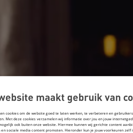
website maakt gebruik van co
ken cookies om de website goed te laten werken, te verbeteren en gebruikers
en. Met deze cookies verzamelen wij informatie over jou en jouw internetge
mogelijk ook buiten onze website. Hiermee kunnen wij gerichte content aanbi
 en sociale media content promoten. Hieronder kun je jouw voorkeuren zelf i