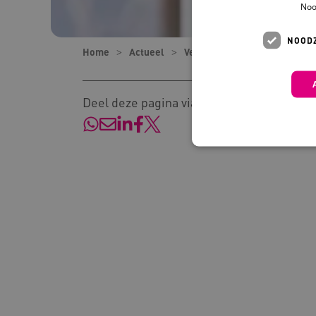
Noo
NOODZ
Home
Actueel
Verhalen
Helena, moeder
Deel deze pagina via:
Deze functionele en technis
uw privacy.
Naam
Pr
__Secure-YNID
.y
__Secure-
.y
ROLLOUT_TOKEN
FPLC
.k