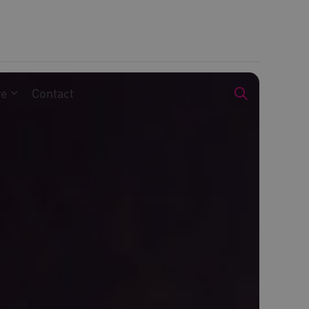
we
Contact