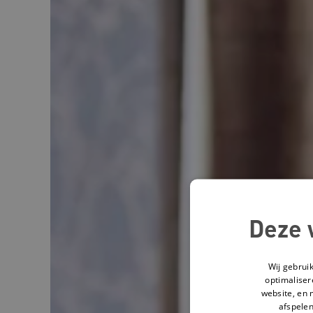
Deze 
Wij gebrui
optimaliser
website, en 
afspelen