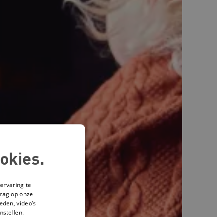
okies.
ervaring te
drag op onze
eden, video’s
nstellen.