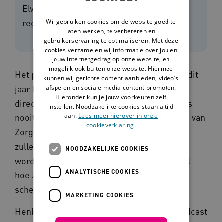
Elver permanent scherp blijft op nieuwe
Wij gebruiken cookies om de website goed te
regels.
laten werken, te verbeteren en
gebruikerservaring te optimaliseren. Met deze
cookies verzamelen wij informatie over jou en
jouw internetgedrag op onze website, en
mogelijk ook buiten onze website. Hiermee
Het programma (Ont)Regel de Zorg bestaat dit
kunnen wij gerichte content aanbieden, video’s
afspelen en sociale media content promoten.
jaar tien jaar. Toch zal het volgens Vilans-
Hieronder kun je jouw voorkeuren zelf
directeur strategie en organisatie Henk Nies
instellen. Noodzakelijke cookies staan altijd
aan.
Lees meer hierover in onze
nooit ‘af’ zijn, zo zegt hij in podcast Voorzorg van
cookieverklaring.
Zorgvisie. ‘Er komen altijd regels bij en dus
zullen er altijd regels opgeruimd moeten
NOODZAKELIJKE COOKIES
worden.’ Bestuurder Irma Harmelink vertelt
ANALYTISCHE COOKIES
hoe ze in haar organisatie Elver permanent
scherp blijft op nieuwe regels.
MARKETING COOKIES
Henk Nies geeft in de 25e aflevering van podcast