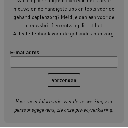
Wil je op de hoogte blijven van het laatste
nieuws en de handigste tips en tools voor de
gehandicaptenzorg? Meld je dan aan voor de
nieuwsbrief en ontvang direct het
Activiteitenboek voor de gehandicaptenzorg.
CookieScriptConsent
CookieScript
www.kennispleingehandicaptensector.nl
E-mailadres
AWSALBCORS
Amazon.com Inc.
vilans.blueconic.net
Voor meer informatie over de verwerking van
persoonsgegevens, zie onze
privacyverklaring
.
AWSALBCORS
Amazon.com Inc.