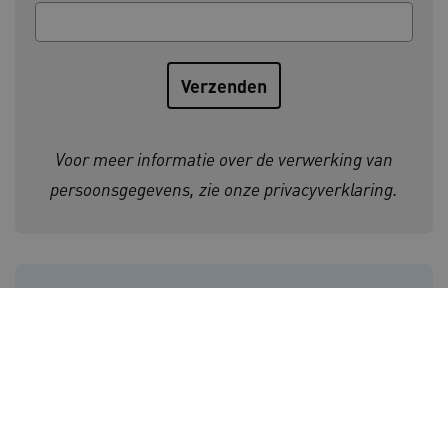
CookieScriptConsent
CookieScript
www.kennispleingehandicaptensector.nl
Voor meer informatie over de verwerking van
persoonsgegevens, zie onze
privacyverklaring
.
AWSALBCORS
Amazon.com Inc.
vilans.blueconic.net
Initiatiefnemers Kennisplein
Gehandicaptensector:
AWSALBCORS
Amazon.com Inc.
a594.kennispleingehandicaptensector.nl