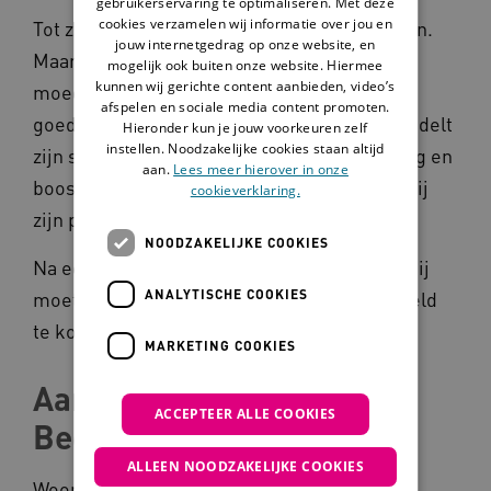
gebruikerservaring te optimaliseren. Met deze
cookies verzamelen wij informatie over jou en
Tot zijn negende jaar had Jack een leuk leven.
jouw internetgedrag op onze website, en
Maar als Jack negen jaar oud is, trouwt zijn
mogelijk ook buiten onze website. Hiermee
kunnen wij gerichte content aanbieden, video’s
moeder met een nieuwe man. Jack kan niet
afspelen en sociale media content promoten.
goed met hem opschieten en al snel mishandelt
Hieronder kun je jouw voorkeuren zelf
instellen. Noodzakelijke cookies staan altijd
zijn stiefvader hem. Jack is hier zo verdrietig en
aan.
Lees meer hierover in onze
boos over dat hij begint met blowen, zodat hij
cookieverklaring.
zijn problemen kan vergeten.
NOODZAKELIJKE COOKIES
Na een tijdje worden de drugs te duur, dus hij
ANALYTISCHE COOKIES
moet nieuwe manieren verzinnen om aan geld
te komen. Hij gaat het verkeerde pad op.
MARKETING COOKIES
Aan de slag met Woord &
ACCEPTEER ALLE COOKIES
Beeldverhaal
ALLEEN NOODZAKELIJKE COOKIES
Woord & Beeldverhaal helpt professionals