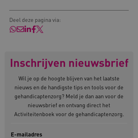
Deel deze pagina via:
__cf_bm
Cloudflare Inc.
Google Privacy Policy
.vimeo.com
Inschrijven nieuwsbrief
BCSessionID
vilans.blueconic.net
Wil je op de hoogte blijven van het laatste
nieuws en de handigste tips en tools voor de
gehandicaptenzorg? Meld je dan aan voor de
nieuwsbrief en ontvang direct het
ARRAffinity
Microsoft Corporation
Activiteitenboek voor de gehandicaptenzorg.
.www.kennispleingehandicaptensector.nl
E-mailadres