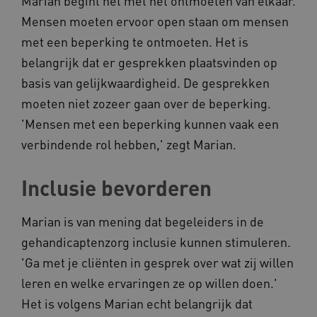
Marian begint het met het ontmoeten van elkaar.
__Secure-YNID
.youtube.com
Mensen moeten ervoor open staan om mensen
__Secure-
.youtube.com
met een beperking te ontmoeten. Het is
ROLLOUT_TOKEN
belangrijk dat er gesprekken plaatsvinden op
FPLC
.kennispleingehandicaptensector.nl
basis van gelijkwaardigheid. De gesprekken
moeten niet zozeer gaan over de beperking.
'Mensen met een beperking kunnen vaak een
verbindende rol hebben,' zegt Marian.
Inclusie bevorderen
__cf_bm
Cloudflare Inc.
Google Privacy Policy
.vimeo.com
Marian is van mening dat begeleiders in de
gehandicaptenzorg inclusie kunnen stimuleren.
'Ga met je cliënten in gesprek over wat zij willen
BCSessionID
vilans.blueconic.net
leren en welke ervaringen ze op willen doen.'
Het is volgens Marian echt belangrijk dat