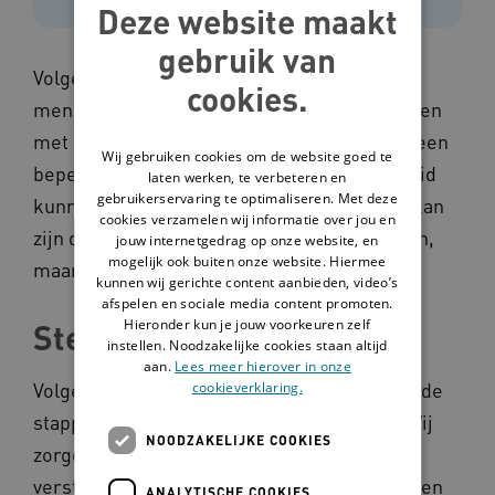
Deze website maakt
gebruik van
Volgens Marian is de kracht van inclusie dat
cookies.
mensen met een beperking mee kunnen doen
met reguliere activiteiten. 'Als iemand met een
Wij gebruiken cookies om de website goed te
beperking van zingen houdt, moet diegene lid
laten werken, te verbeteren en
gebruikerservaring te optimaliseren. Met deze
kunnen worden van een gewoon koor.' Het kan
cookies verzamelen wij informatie over jou en
zijn dat er iets extra’s geregeld moet worden,
jouw internetgedrag op onze website, en
mogelijk ook buiten onze website. Hiermee
maar dit moet dan gefaciliteerd worden.
kunnen wij gerichte content aanbieden, video’s
afspelen en sociale media content promoten.
Hieronder kun je jouw voorkeuren zelf
Stembureaus
instellen. Noodzakelijke cookies staan altijd
aan.
Lees meer hierover in onze
Volgens Marian worden er in Nederland goede
cookieverklaring.
stappen gezet op het gebied van inclusie. 'Wij
NOODZAKELIJKE COOKIES
zorgen ervoor dat mensen met een
verstandelijke beperking mee kunnen werken
ANALYTISCHE COOKIES