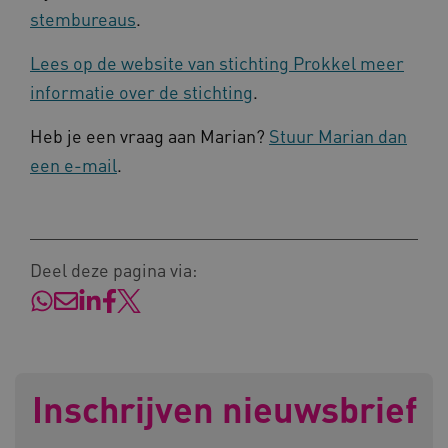
stembureaus
.
Lees op de website van stichting Prokkel meer
AWSALBCORS
Amazon.com Inc.
informatie over de stichting
.
a594.kennispleingehandicaptensector.nl
Heb je een vraag aan Marian?
Stuur Marian dan
een e-mail
.
UMB_SESSION
www.kennispleingehandicaptensector.nl
Deel deze pagina via:
ARRAffinitySameSite
Microsoft Corporation
.www.kennispleingehandicaptensector.nl
Inschrijven nieuwsbrief