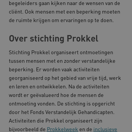
begeleiders gaan kijken naar de wensen van de
cliënt. Ook mensen met een beperking moeten
de ruimte krijgen om ervaringen op te doen.
ARRAffinity
Microsoft Corporation
.www.kennispleingehandicaptensector.nl
Over stichting Prokkel
Stichting Prokkel organiseert ontmoetingen
tussen mensen met en zonder verstandelijke
beperking. Er worden vaak activiteiten
CookieScriptConsent
CookieScript
georganiseerd op het gebied van vrije tijd, werk
www.kennispleingehandicaptensector.nl
en leren en ontwikkelen. Na de activiteiten
wordt er geëvalueerd hoe de mensen de
ontmoeting vonden. De stichting is opgericht
door het Fonds Verstandelijk Gehandicapten.
AWSALBCORS
Amazon.com Inc.
vilans.blueconic.net
Activiteiten die Prokkel organiseert zijn
bijvoorbeeld de
Prokkelweek
en de
inclusieve