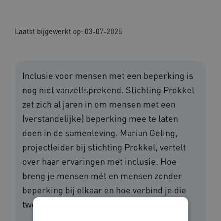
Laatst bijgewerkt op:
03-07-2025
Inclusie voor mensen met een beperking is
nog niet vanzelfsprekend. Stichting Prokkel
zet zich al jaren in om mensen met een
(verstandelijke) beperking mee te laten
doen in de samenleving. Marian Geling,
projectleider bij stichting Prokkel, vertelt
over haar ervaringen met inclusie. Hoe
breng je mensen mét en mensen zonder
beperking bij elkaar en hoe verbind je die
twee werelden?