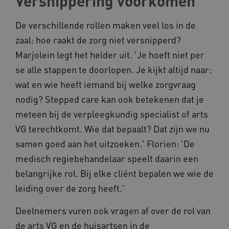
Versnippering voorkomen
De verschillende rollen maken veel los in de
zaal: hoe raakt de zorg niet versnipperd?
Marjolein legt het helder uit. 'Je hoeft niet per
se alle stappen te doorlopen. Je kijkt altijd naar:
wat en wie heeft iemand bij welke zorgvraag
Naam
Provider
/
Domein
nodig? Stepped care kan ook betekenen dat je
_ga
Google LLC
Naam
Provider
/
Domein
.kennispleingehandicaptensector.nl
meteen bij de verpleegkundig specialist of arts
FPID
Google
.kennispleingehandicaptensector.nl
VG terechtkomt. Wie dat bepaalt? Dat zijn we nu
samen goed aan het uitzoeken.' Florien: 'De
medisch regiebehandelaar speelt daarin een
belangrijke rol. Bij elke cliënt bepalen we wie de
BCSessionID
www.kennispleingehandicaptensector.nl
leiding over de zorg heeft.'
Deelnemers vuren ook vragen af over de rol van
de arts VG en de huisartsen in de