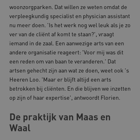
woonzorgparken. Dat willen ze weten omdat de
verpleegkundig specialist en physician assistant
nu meer doen. 'Is het werk nog wel leuk als je zo
AWSALB
Amazon.com Inc.
ver van de cliënt af komt te staan?', vraagt
a594.kennispleingehandicaptensector.nl
iemand in de zaal. Een aanwezige arts van een
andere organisatie reageert: 'Voor mij was dit
een reden om van baan te veranderen.' Dat
_ga_NWZZME161M
.kennispleingehandicaptensector.nl
artsen gehecht zijn aan wat ze doen, weet ook 's
Heeren Loo. 'Maar er blijft altijd een arts
betrokken bij cliënten. En die blijven we inzetten
_ga_4F110RE8SJ
.kennispleingehandicaptensector.nl
op zijn of haar expertise', antwoordt Florien.
VISITOR_INFO1_LIVE
De praktijk van Maas en
Google LLC
ga_session_duration
www.kennispleingehandicaptensector.nl
.youtube.com
Waal