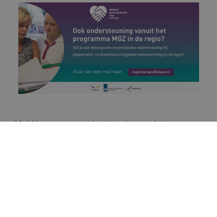
Meld je aan voor ondersteuning van het
programma MGZ in de regio
Lees meer
Lees over hoe ’s Heeren Loo de medisch
generalistische zorg organiseert
.