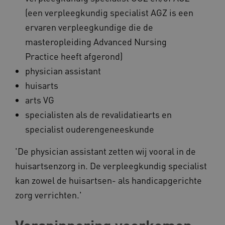
(een verpleegkundig specialist AGZ is een
ervaren verpleegkundige die de
masteropleiding Advanced Nursing
Practice heeft afgerond)
AWSALBCORS
Amazon.com Inc.
a594.kennispleingehandicaptensector.nl
physician assistant
huisarts
arts VG
specialisten als de revalidatiearts en
specialist ouderengeneeskunde
UMB_SESSION
www.kennispleingehandicaptensector.nl
'De physician assistant zetten wij vooral in de
huisartsenzorg in. De verpleegkundig specialist
kan zowel de huisartsen- als handicapgerichte
ARRAffinitySameSite
Microsoft Corporation
.www.kennispleingehandicaptensector.nl
zorg verrichten.'