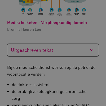
Medische keten - Verpleegkundig domein
ARRAffinity
Microsoft Corporation
Bron:
's Heeren Loo
.www.kennispleingehandicaptensector.nl
Uitgeschreven tekst
CookieScriptConsent
Bij de medische dienst werken op de poli of de
CookieScript
www.kennispleingehandicaptensector.nl
woonlocatie verder:
de doktersassistent
de praktijkverpleegkundige chronische
AWSALBCORS
Amazon.com Inc.
zorg
vilans.blueconic.net
verpleegkundig specialist GGZ en/of AGZ