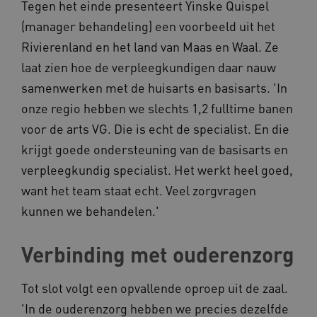
Tegen het einde presenteert Yinske Quispel
(manager behandeling) een voorbeeld uit het
Rivierenland en het land van Maas en Waal. Ze
_ga_G3VHK6CSBS
.kennispleingehandicaptensector.nl
laat zien hoe de verpleegkundigen daar nauw
samenwerken met de huisarts en basisarts. 'In
BCSessionID
a594.kennispleingehandicaptensector.nl
onze regio hebben we slechts 1,2 fulltime banen
voor de arts VG. Die is echt de specialist. En die
krijgt goede ondersteuning van de basisarts en
verpleegkundig specialist. Het werkt heel goed,
want het team staat echt. Veel zorgvragen
kunnen we behandelen.'
vuid
Vimeo.com Inc.
.vimeo.com
Verbinding met ouderenzorg
YSC
Google LLC
Tot slot volgt een opvallende oproep uit de zaal.
.youtube.com
'In de ouderenzorg hebben we precies dezelfde