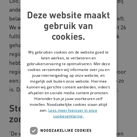
Loo. Net als mensen met een beperking die bij
andere organisaties wonen. 'We vinden het
Deze website maakt
belangrijk dat iedereen dezelfde toegang heeft.
gebruik van
We weten dat we een luxepositie hebben met 26
cookies.
fulltime banen voor artsen voor verstandelijk
gehandicapten. Wel is het zo dat sommige
Wij gebruiken cookies om de website goed te
regio's meer artsen in hun behandelteam
laten werken, te verbeteren en
hebben dan andere regio's. Soms heeft een
gebruikerservaring te optimaliseren. Met deze
cookies verzamelen wij informatie over jou en
regio maar één of anderhalve fulltime baan voor
jouw internetgedrag op onze website, en
een arts VG. Net zoals dat met de huisartsen zo
mogelijk ook buiten onze website. Hiermee
kunnen wij gerichte content aanbieden, video’s
is. Dat maakt het kwetsbaar', legt Florien uit.
afspelen en sociale media content promoten.
Hieronder kun je jouw voorkeuren zelf
instellen. Noodzakelijke cookies staan altijd
Sterke verpleegkundige
aan.
Lees meer hierover in onze
zorg
cookieverklaring.
NOODZAKELIJKE COOKIES
'De verpleegkundig specialisten spelen samen