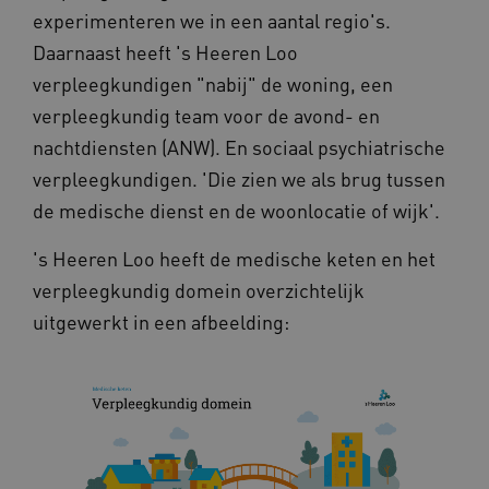
Naam
Provider
/
Domein
experimenteren we in een aantal regio's.
__Secure-YNID
.youtube.com
Daarnaast heeft 's Heeren Loo
verpleegkundigen "nabij" de woning, een
__Secure-
.youtube.com
ROLLOUT_TOKEN
verpleegkundig team voor de avond- en
FPLC
.kennispleingehandicaptensector.nl
nachtdiensten (ANW). En sociaal psychiatrische
verpleegkundigen. 'Die zien we als brug tussen
de medische dienst en de woonlocatie of wijk'.
's Heeren Loo heeft de medische keten en het
verpleegkundig domein overzichtelijk
uitgewerkt in een afbeelding:
__cf_bm
Cloudflare Inc.
Google Privacy Policy
.vimeo.com
BCSessionID
vilans.blueconic.net