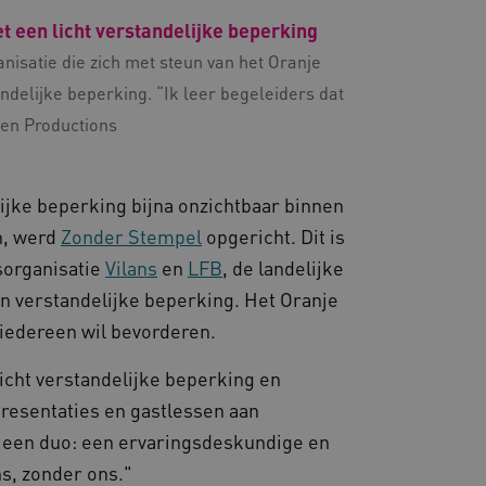
ties genaamd
t een licht verstandelijke beperking
om gebruikerssessies op
isatie die zich met steun van het Oranje
 gebruikersinteracties
en surfsessie.
ndelijke beperking. “Ik leer begeleiders dat
t Azure als hostingplatform
den Productions
balancing, zorgt deze
n van één
d door dezelfde server in
eld.
ijke beperking bijna onzichtbaar binnen
n, werd
Zonder Stempel
opgericht. Dit is
sorganisatie
Vilans
en
LFB
, de landelijke
d aan Google Universal
 verstandelijke beperking. Het Oranje
ke update is van de meer
om gebruikersgedrag en
rvice van Google. Deze
 een meer persoonlijke
r iedereen wil bevorderen.
eke gebruikers te
ekeurig gegenereerd
nt-ID. Het is opgenomen in
gebruikerssessies te
icht verstandelijke beperking en
e en wordt gebruikt om
rgen dat berichten worden
agnegegevens te berekenen
e de gebruikerssessie
presentaties en gastlessen aan
 de site.
fficiëntie en prestaties.
 een duo: een ervaringsdeskundige en
door Google Analytics om
taat om serververkeer toe
varing zo soepel mogelijk
ns, zonder ons."
ogenaamde load balancer