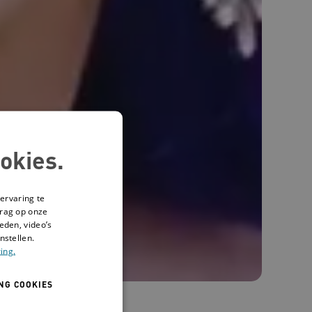
okies.
ervaring te
drag op onze
eden, video’s
nstellen.
ing.
NG COOKIES
 ben"