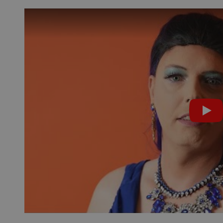
29 minuten
Deze cookie wordt gebruikt
oudflare Inc.
51 seconden
tussen mensen en bots. Dit i
imeo.com
om geldige rapporten te ku
gebruik van hun website.
lans.blueconic.net
1 jaar 1
Dit cookie wordt gebruikt om
maand
onderhouden en ervoor te z
worden verzonden naar de b
gebruikerssessie onderhoud
efficiëntie en prestaties.
Sessie
Deze cookie wordt ingesteld
crosoft Corporation
op het Windows Azure-cloud
ww.kennispleingehandicaptensector.nl
gebruikt voor taakverdeling
de verzoeken om bezoekerspa
browsesessie naar dezelfde 
1 jaar
Deze cookie wordt gebruikt
okieScript
Script.com-service om de c
w.kennispleingehandicaptensector.nl
bezoekers te onthouden. De
Cookie-Script.com is noodzak
werken.
1 week
Voor voortdurende plakkeri
azon.com Inc.
CORS-use-cases na de Chr
lans.blueconic.net
extra plakkerigheidscookies
gebaseerde plakkeringsfunc
AWSALBCORS (ALB).
1 week
Voor voortdurende plakkeri
azon.com Inc.
CORS-use-cases na de Chr
94.kennispleingehandicaptensector.nl
extra plakkerigheidscookies