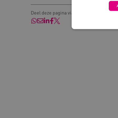
Deel deze pagina via:
Deze functionele en technis
uw privacy.
Naam
Pr
__Secure-YNID
.y
__Secure-
.y
ROLLOUT_TOKEN
FPLC
.k
Google Privacy Poli