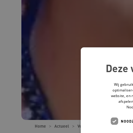
Deze 
Wij gebrui
optimaliser
website, en 
afspelen
Noo
NOODZ
Home
Actueel
Verhalen
"Ik krijg al een