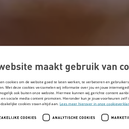
website maakt gebruik van co
ken cookies om de website goed te laten werken, te verbeteren en gebruikers
en. Met deze cookies verzamelen wij informatie over jou en jouw internetge
mogelijk ook buiten onze website. Hiermee kunnen wij gerichte content aanbi
 en sociale media content promoten. Hieronder kun je jouw voorkeuren zelf i
dzakelijke cookies staan altijd aan.
Lees meer hierover in onze cookieverklar
AKELIJKE COOKIES
ANALYTISCHE COOKIES
MARKETI
 stempel door mijn beperking, ik hoef er niet nog een bij omdat ik trans