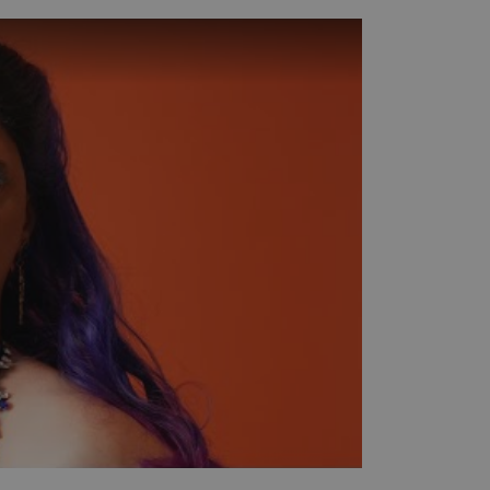
 om onderscheid te maken
s gunstig voor de website,
nnen maken over het
 gebruikerssessies te
orgen dat berichten
rowser die de
 voor operationele
 door websites die draaien
platform. Het wordt
 om ervoor te zorgen dat
gina's tijdens elke
server worden gerouteerd.
 door de Cookie-
ookievoorkeuren van
 cookie-banner van
elijk om correct te
gheidsondersteuning met
omium-update, maken we
 voor elk van deze op duur
ties genaamd
gheidsondersteuning met
omium-update, maken we
 voor elk van deze op duur