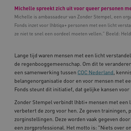
gebaseerde plakkeringsfunc
AWSALBCORS (ALB).
Michelle spreekt zich uit voor queer personen me
w.kennispleingehandicaptensector.nl
Sessie
Deze cookie wordt gebruikt 
Michelle is ambassadeur van Zonder Stempel, een organ
de website te beheren, zodat
worden onthouden tijdens e
Fonds inzet voor lhbtiqa+ personen met een licht versta
Sessie
Bij het gebruik van Microsof
crosoft Corporation
ze niet te snel een oordeel moeten vellen.” Beeld: Hel
en het inschakelen van load 
ww.kennispleingehandicaptensector.nl
cookie ervoor dat verzoeke
bezoekersbrowsersessie altij
het cluster worden afgehand
Lange tijd waren mensen met een licht verstandel
de regenbooggemeenschap. Om dit te verandere
ovider
/
Domein
Vervaldatum
Omschrijving
een samenwerking tussen
COC Nederland
, kenni
ovider
/
Domein
Vervaldatum
Omschrijving
1 jaar 1
Deze cookienaam is gekoppel
ogle LLC
belangenorganisatie door en voor mensen met een
maand
Analytics - wat een belangrij
ennispleingehandicaptensector.nl
1 jaar 1
Deze cookie wordt gebruikt 
ogle
algemeen gebruikte analysese
maand
voorkeuren bij te houden om
ennispleingehandicaptensector.nl
Fonds steunt dit initiatief, dat gelijke kansen voo
cookie wordt gebruikt om uni
ervaring te bieden.
onderscheiden door een will
nummer toe te wijzen als kla
w.kennispleingehandicaptensector.nl
Sessie
Dit cookie wordt gebruikt om 
Zonder Stempel verbindt lhbti+ mensen met een l
elk paginaverzoek op een sit
onderhouden en ervoor te zo
bezoekers-, sessie- en camp
verzonden naar de browser di
verbetert de zorg voor hen. Ze geven trainingen, 
voor de analyserapporten van
onderhoud voor operationele e
zorginstellingen. Deze worden vaak gegeven door
ennispleingehandicaptensector.nl
1 jaar 1
Deze cookie wordt gebruikt 
1 week
Deze cookies stellen ons in s
azon.com Inc.
maand
de sessiestatus te behouden.
te wijzen om de gebruikerser
94.kennispleingehandicaptensector.nl
een zorgprofessional. Het motto is: "Niets over o
te laten verlopen. Met een z