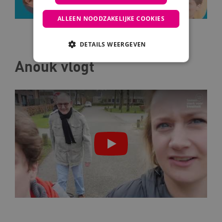
ALLEEN NOODZAKELIJKE COOKIES
DETAILS WEERGEVEN
Anouk vlogt
Noodzakelijke cookies
Analytische cookies
Marketing cookies
Deze functionele en technische cookies zorgen
ervoor dat de website werkt. Deze cookies
worden altijd geplaatst en maken geen inbreuk
op uw privacy.
Naam
Provider
/
Domein
__Secure-YNID
.youtube.com
__Secure-
.youtube.com
ROLLOUT_TOKEN
FPLC
.kennispleingehandicaptensector.nl