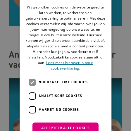
Wij gebruiken cookies om de website goed te
laten werken, te verbeteren en
gebruikerservaring te optimaliseren. Met deze
cookies verzamelen wij informatie over jou en
jouw internetgedrag op onze website, en
mogelijk ook buiten onze website. Hiermee
kunnen wij gerichte content aanbieden, video’s
afspelen en sociale media content promoten.
Anouk in gesprek met haar
Hieronder kun je jouw voorkeuren zelf
instellen. Noodzakelijke cookies staan altijd
vader en begeleider
aan.
Lees meer hierover in onze
cookieverklaring.
NOODZAKELIJKE COOKIES
ANALYTISCHE COOKIES
MARKETING COOKIES
ACCEPTEER ALLE COOKIES