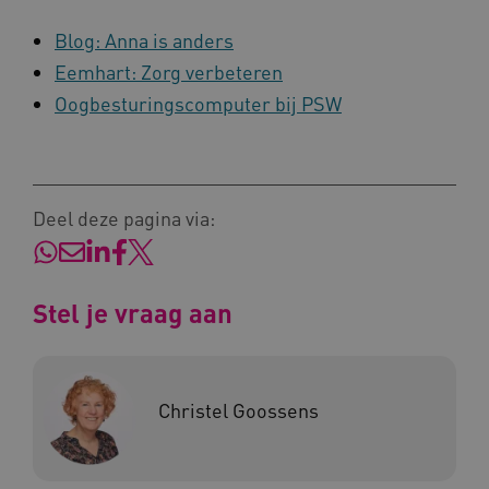
Blog: Anna is anders
Eemhart: Zorg verbeteren
Oogbesturingscomputer bij PSW
CookieScriptConsent
CookieScript
www.kennispleingehandicaptensector.nl
Deel deze pagina via:
AWSALBCORS
Amazon.com Inc.
vilans.blueconic.net
Stel je vraag aan
Christel Goossens
AWSALBCORS
Amazon.com Inc.
a594.kennispleingehandicaptensector.nl