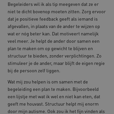
Begeleiders wil ik als tip meegeven dat ze er
ARRAffinity
Microsoft Corporation
.www.kennispleingehandicaptensector.nl
niet te dicht bovenop moeten zitten. Zorg ervoor
dat je positieve feedback geeft als iemand is
afgevallen, in plaats van de ander te wijzen op
wat er nóg beter kan. Dat motiveert namelijk
veel meer. Je helpt de ander door samen een
plan te maken om op gewicht te blijven en
CookieScriptConsent
CookieScript
www.kennispleingehandicaptensector.nl
structuur te bieden, zonder verplichtingen. Zo
stimuleer je de ander, maar blijft de eigen regie
bij de persoon zelf liggen.
AWSALBCORS
Wat mij zou helpen is om samen met de
Amazon.com Inc.
vilans.blueconic.net
begeleiding een plan te maken. Bijvoorbeeld
een lijstje met wat ik wel en niet kan eten, dat
geeft me houvast. Structuur helpt mij enorm
door mijn autisme. Ook zou ik het fijn vinden als