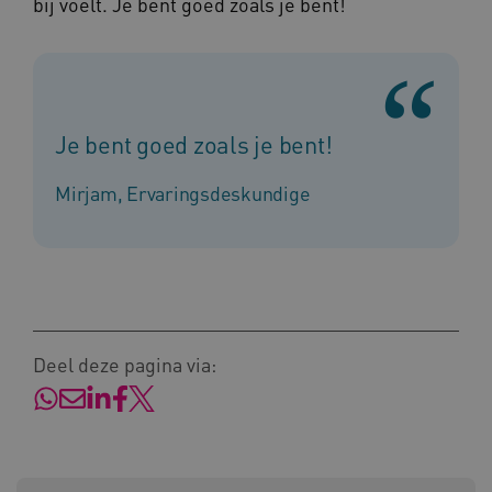
bij voelt. Je bent goed zoals je bent!
Naam
Provider
/
Domein
_ga
Google LLC
Naam
Provider
/
Domein
Je bent goed zoals je bent!
.kennispleingehandicaptensector.nl
FPID
Google
.kennispleingehandicaptensector.nl
Mirjam, Ervaringsdeskundige
BCSessionID
www.kennispleingehandicaptensector.nl
Deel deze pagina via: