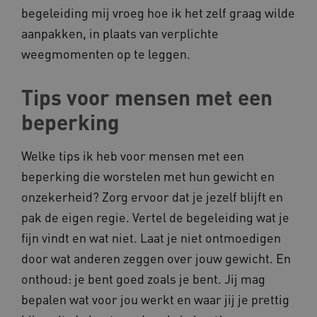
begeleiding mij vroeg hoe ik het zelf graag wilde
AWSALBCORS
Amazon.com Inc.
a594.kennispleingehandicaptensector.nl
aanpakken, in plaats van verplichte
weegmomenten op te leggen.
Tips voor mensen met een
beperking
UMB_SESSION
www.kennispleingehandicaptensector.nl
Welke tips ik heb voor mensen met een
beperking die worstelen met hun gewicht en
onzekerheid? Zorg ervoor dat je jezelf blijft en
ARRAffinitySameSite
Microsoft Corporation
.www.kennispleingehandicaptensector.nl
pak de eigen regie. Vertel de begeleiding wat je
fijn vindt en wat niet. Laat je niet ontmoedigen
door wat anderen zeggen over jouw gewicht. En
onthoud: je bent goed zoals je bent. Jij mag
bepalen wat voor jou werkt en waar jij je prettig