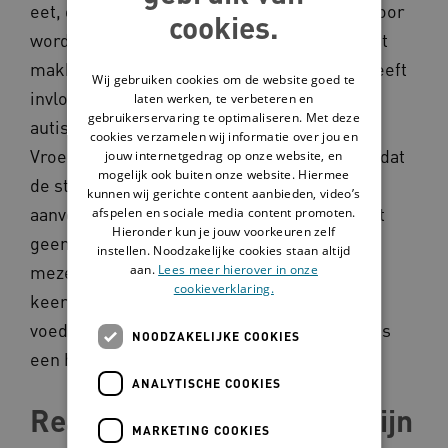
eet, dit meteen wordt omgezet in vet. Hierdoor
cookies.
word ik steeds zwaarder. Het is hierdoor niet
makkelijk om op gewicht te blijven en dat heeft
Wij gebruiken cookies om de website goed te
invloed op hoe ik me over mijzelf voel. Mijn
laten werken, te verbeteren en
gebruikerservaring te optimaliseren. Met deze
autisme speelt daar ook een grote rol in.
cookies verzamelen wij informatie over jou en
Vroeger weigerde ik bijna al het voedsel omdat
jouw internetgedrag op onze website, en
mogelijk ook buiten onze website. Hiermee
de structuur in mijn mond me niet prettig
kunnen wij gerichte content aanbieden, video’s
aanvoelde. Later sloeg dat om en had ik juist
afspelen en sociale media content promoten.
Hieronder kun je jouw voorkeuren zelf
geen rem meer: ik at helemaal niets óf ik at
instellen. Noodzakelijke cookies staan altijd
mezelf letterlijk ziek. Dit heeft me zelfs een
aan.
Lees meer hierover in onze
cookieverklaring.
keer in het ziekenhuis gebracht, omdat er
voedsel in mijn longen terechtkwam. Dat was
NOODZAKELIJKE COOKIES
een heftige ervaring.
ANALYTISCHE COOKIES
Reacties van mensen in mijn
MARKETING COOKIES