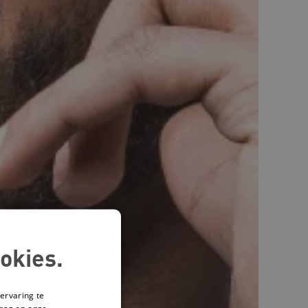
okies.
ervaring te
drag op onze