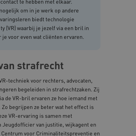
 contact te hebben met elkaar.
mogelijk om in je werk op andere
om de prestaties en
rvaringsleren biedt technologie
van de website-gebruikers
hun surfervaring te
(VR) waarbij je jezelf via een bril in
den betrokken bij het
egevens om te meten hoe
ncties van de site.
je voor even wat cliënten ervaren.
 om onderscheid te maken
s gunstig voor de website,
nnen maken over het
van strafrecht
 gebruikerssessies te
orgen dat berichten
rowser die de
 voor operationele
t VR-techniek voor rechters, advocaten,
geren begeleiden in strafrechtzaken. Zij
 door websites die draaien
platform. Het wordt
ia de VR-bril ervaren ze hoe iemand met
 om ervoor te zorgen dat
gina's tijdens elke
 Zo begrijpen ze beter wat het effect is
server worden gerouteerd.
Deze VR-ervaring is samen met
 door de Cookie-
ookievoorkeuren van
eugdofficier van justitie, wijkagent en
 cookie-banner van
elijk om correct te
t Centrum voor Criminaliteitspreventie en