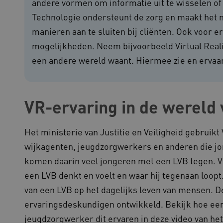
andere vormen om informatie uit te wisselen of
outube.com
5 maanden 4
weken
Technologie ondersteunt de zorg en maakt het 
ennispleingehandicaptensector.nl
20 uur
Deze cookie wordt gebruikt 
manieren aan te sluiten bij cliënten. Ook voor e
functionaliteit voorkeuren 
op te slaan en te volgen om 
mogelijkheden. Neem bijvoorbeeld Virtual Reality 
verbeteren. Het kan ook wor
verzamelen van analytics g
cy
gebruikers omgaan met de fu
een andere wereld waant. Hiermee zie en ervaar 
29 minuten
Deze cookie wordt gebruikt
oudflare Inc.
51 seconden
tussen mensen en bots. Dit i
imeo.com
om geldige rapporten te ku
gebruik van hun website.
VR-ervaring in de wereld 
lans.blueconic.net
1 jaar 1
Dit cookie wordt gebruikt om
maand
onderhouden en ervoor te z
worden verzonden naar de b
gebruikerssessie onderhoud
Het ministerie van Justitie en Veiligheid gebruik
efficiëntie en prestaties.
wijkagenten, jeugdzorgwerkers en anderen die jon
Sessie
Deze cookie wordt ingesteld
crosoft Corporation
op het Windows Azure-cloud
ww.kennispleingehandicaptensector.nl
komen daarin veel jongeren met een LVB tegen. V
gebruikt voor taakverdeling
de verzoeken om bezoekerspa
een LVB denkt en voelt en waar hij tegenaan loopt.
browsesessie naar dezelfde 
van een LVB op het dagelijks leven van mensen. 
1 jaar
Deze cookie wordt gebruikt
okieScript
Script.com-service om de c
w.kennispleingehandicaptensector.nl
ervaringsdeskundigen ontwikkeld. Bekijk hoe een J
bezoekers te onthouden. De
Cookie-Script.com is noodzak
jeugdzorgwerker dit ervaren in deze video van he
werken.