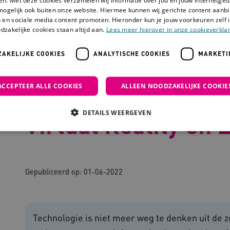
mogelijk ook buiten onze website. Hiermee kunnen wij gerichte content aanbi
 en sociale media content promoten. Hieronder kun je jouw voorkeuren zelf i
dzakelijke cookies staan altijd aan.
Lees meer hierover in onze cookieverklar
AKELIJKE COOKIES
ANALYTISCHE COOKIES
MARKETI
ervaringsleren: Virtual Reality en Escape Rooms
ACCEPTEER ALLE COOKIES
ALLEEN NOODZAKELIJKE COOKIE
Technologie en erv
DETAILS WEERGEVEN
Virtual Reality en
Noodzakelijke cookies
Analytische cookies
Marketing cookies
Gepubliceerd op:
01-06-2022
che cookies zorgen ervoor dat de website werkt. Deze cookies worden altijd geplaatst
ovider
/
Domein
Vervaldatum
Omschrijving
outube.com
5 maanden 4
Technologie is niet meer weg te denken uit de 
weken