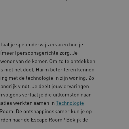
gheidsondersteuning met
omium-update, maken we
 voor elk van deze op duur
ties genaamd
gheidsondersteuning met
omium-update, maken we
 voor elk van deze op duur
laat je spelenderwijs ervaren hoe je
ties genaamd
 (meer) persoonsgerichte zorg. Je
om gebruikerssessies op
 gebruikersinteracties
ewoner van de kamer. Om zo te ontdekken
en surfsessie.
is niet het doel, Harm beter leren kennen
t Azure als hostingplatform
balancing, zorgt deze
ing met de technologie in zijn woning. Zo
n van één
d door dezelfde server in
langrijk vindt. Je deelt jouw ervaringen
eld.
rvolgens vertaal je die uitkomsten naar
isaties werkten samen in
Technologie
Room. De ontsnappingskamer kun je op
rden naar de Escape Room? Bekijk de
d aan Google Universal
ke update is van de meer
om gebruikersgedrag en
rvice van Google. Deze
 een meer persoonlijke