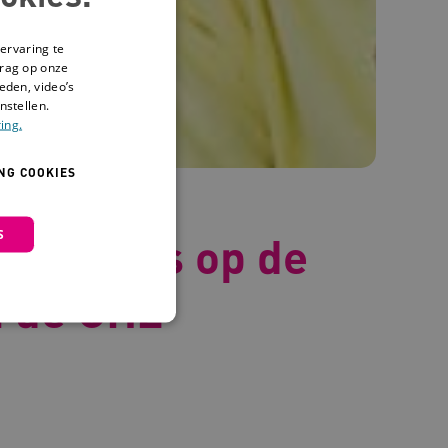
ervaring te
drag op onze
eden, video’s
nstellen.
ing.
NG COOKIES
S
en: trots op de
n de GHZ
 en maken geen inbreuk op