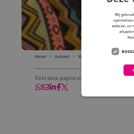
Wij gebrui
optimaliser
website, en 
afspelen
Noo
NOODZ
Home
Actueel
Verhalen
Meer dan witte 
Deel deze pagina via:
Deze functionele en technis
uw privacy.
Naam
Pr