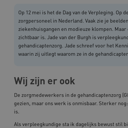
outube.com
5 maanden 4
Op 12 mei is het de Dag van de Verpleging. Op dez
weken
zorgpersoneel in Nederland. Vaak zie je beelden
outube.com
5 maanden 4
weken
ziekenhuisgangen en modieuze klompen. Maar e
ennispleingehandicaptensector.nl
20 uur
Deze cookie wordt gebruikt 
zichtbaar is. Jade van der Burgh is verpleegku
functionaliteit voorkeuren 
op te slaan en te volgen om 
gehandicaptenzorg. Jade schreef voor het Kenn
verbeteren. Het kan ook wor
verzamelen van analytics g
cy
gebruikers omgaan met de fu
waarin zij uitlegt waarom ze in de gehandicapte
29 minuten
Deze cookie wordt gebruikt
oudflare Inc.
51 seconden
tussen mensen en bots. Dit i
imeo.com
om geldige rapporten te ku
gebruik van hun website.
Wij zijn er ook
lans.blueconic.net
1 jaar 1
Dit cookie wordt gebruikt om
maand
onderhouden en ervoor te z
worden verzonden naar de b
gebruikerssessie onderhoud
De zorgmedewerkers in de gehandicaptenzorg (GHZ
efficiëntie en prestaties.
gezien, maar ons werk is onmisbaar. Sterker nog: 
Sessie
Deze cookie wordt ingesteld
crosoft Corporation
op het Windows Azure-cloud
ww.kennispleingehandicaptensector.nl
is.
gebruikt voor taakverdeling
de verzoeken om bezoekerspa
browsesessie naar dezelfde 
Als verpleegkundige sta ik dagelijks bewust stil bij