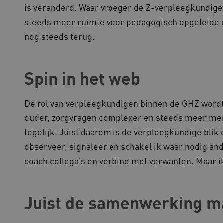
1 jaar
Deze cookie wordt gebruikt
okieScript
is veranderd. Waar vroeger de Z-verpleegkundig
Script.com-service om de c
w.kennispleingehandicaptensector.nl
bezoekers te onthouden. De
steeds meer ruimte voor pedagogisch opgeleide co
Cookie-Script.com is noodzak
werken.
nog steeds terug.
1 week
Voor voortdurende plakkeri
azon.com Inc.
CORS-use-cases na de Chr
lans.blueconic.net
extra plakkerigheidscookies
gebaseerde plakkeringsfunc
Spin in het web
AWSALBCORS (ALB).
1 week
Voor voortdurende plakkeri
azon.com Inc.
CORS-use-cases na de Chr
94.kennispleingehandicaptensector.nl
De rol van verpleegkundigen binnen de GHZ wordt
extra plakkerigheidscookies
gebaseerde plakkeringsfunc
AWSALBCORS (ALB).
ouder, zorgvragen complexer en steeds meer m
w.kennispleingehandicaptensector.nl
Sessie
Deze cookie wordt gebruikt 
tegelijk. Juist daarom is de verpleegkundige bli
de website te beheren, zodat
worden onthouden tijdens e
observeer, signaleer en schakel ik waar nodig ande
Sessie
Bij het gebruik van Microsof
crosoft Corporation
coach collega’s en verbind met verwanten. Maar ik
en het inschakelen van load 
ww.kennispleingehandicaptensector.nl
cookie ervoor dat verzoeke
bezoekersbrowsersessie altij
het cluster worden afgehand
Juist de samenwerking ma