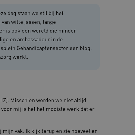
e dag staan we stil bij het
 van witte jassen, lange
r is ook een wereld die minder
om de prestaties en
ndige en ambassadeur in de
van de website-gebruikers
hun surfervaring te
isplein Gehandicaptensector een blog,
den betrokken bij het
egevens om te meten hoe
ncties van de site.
nzorg werkt.
 om onderscheid te maken
s gunstig voor de website,
nnen maken over het
 gebruikerssessies te
orgen dat berichten
rowser die de
 voor operationele
). Misschien worden we niet altijd
voor mij is het het mooiste werk dat er
 door websites die draaien
platform. Het wordt
 om ervoor te zorgen dat
gina's tijdens elke
server worden gerouteerd.
 mijn vak. Ik kijk terug en zie hoeveel er