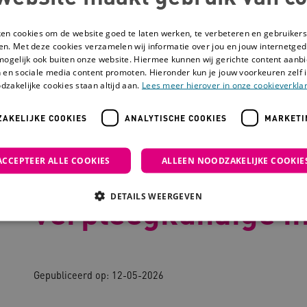
ken cookies om de website goed te laten werken, te verbeteren en gebruikers
en. Met deze cookies verzamelen wij informatie over jou en jouw internetge
mogelijk ook buiten onze website. Hiermee kunnen wij gerichte content aanbi
 en sociale media content promoten. Hieronder kun je jouw voorkeuren zelf i
dzakelijke cookies staan altijd aan.
Lees meer hierover in onze cookieverklar
AKELIJKE COOKIES
ANALYTISCHE COOKIES
MARKETI
jassen: trots op de verpleegkundige in de GHZ
ACCEPTEER ALLE COOKIES
ALLEEN NOODZAKELIJKE COOKIE
Meer dan witte jass
DETAILS WEERGEVEN
verpleegkundige i
Noodzakelijke cookies
Analytische cookies
Marketing cookies
Gepubliceerd op:
12-05-2026
che cookies zorgen ervoor dat de website werkt. Deze cookies worden altijd geplaatst
ovider
/
Domein
Vervaldatum
Omschrijving