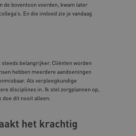
 door de Cookie-
en de boventoon voerden, kwam later
ookievoorkeuren van
 cookie-banner van
llega’s. En die invloed zie je vandaag
elijk om correct te
gheidsondersteuning met
omium-update, maken we
 voor elk van deze op duur
ties genaamd
gheidsondersteuning met
omium-update, maken we
 steeds belangrijker. Cliënten worden
 voor elk van deze op duur
ties genaamd
ensen hebben meerdere aandoeningen
om gebruikerssessies op
k onmisbaar. Als verpleegkundige
 gebruikersinteracties
en surfsessie.
re disciplines in. Ik stel zorgplannen op,
t Azure als hostingplatform
 doe dit nooit alleen.
balancing, zorgt deze
n van één
d door dezelfde server in
eld.
akt het krachtig