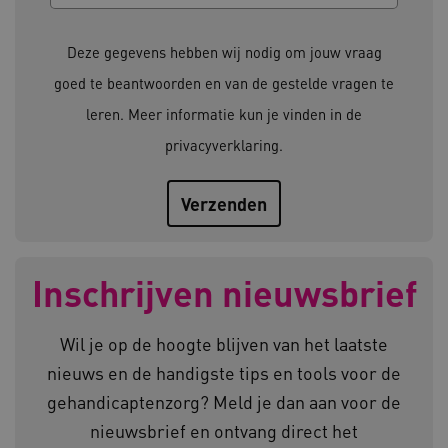
Deze functionele en technische cookies zorgen
ervoor dat de website werkt. Deze cookies
Deze gegevens hebben wij nodig om jouw vraag
worden altijd geplaatst en maken geen inbreuk
op uw privacy.
goed te beantwoorden en van de gestelde vragen te
Naam
Provider
/
Domein
leren. Meer informatie kun je vinden in de
__Secure-YNID
.youtube.com
privacyverklaring
.
__Secure-
.youtube.com
ROLLOUT_TOKEN
FPLC
.kennispleingehandicaptensector.nl
Inschrijven nieuwsbrief
Wil je op de hoogte blijven van het laatste
nieuws en de handigste tips en tools voor de
gehandicaptenzorg? Meld je dan aan voor de
__cf_bm
Cloudflare Inc.
Google Privacy Policy
.vimeo.com
nieuwsbrief en ontvang direct het