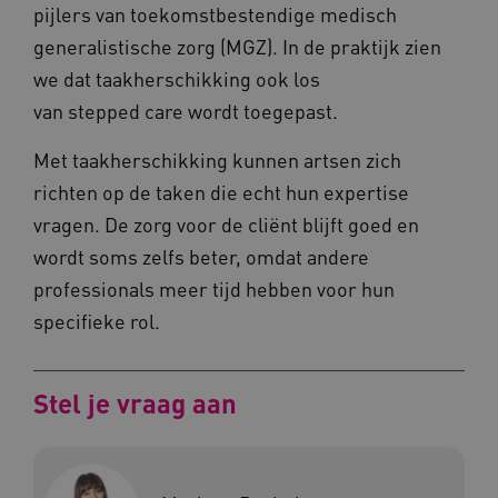
pijlers van toekomstbestendige medisch
.www.kennispleingehandicaptensector.nl
generalistische zorg (MGZ). In de praktijk zien
we dat taakherschikking ook los
van stepped care wordt toegepast.
Met taakherschikking kunnen artsen zich
CookieScriptConsent
CookieScript
richten op de taken die echt hun expertise
www.kennispleingehandicaptensector.nl
vragen. De zorg voor de cliënt blijft goed en
wordt soms zelfs beter, omdat andere
professionals meer tijd hebben voor hun
specifieke rol.
AWSALBCORS
Amazon.com Inc.
vilans.blueconic.net
Stel je vraag aan
AWSALBCORS
Amazon.com Inc.