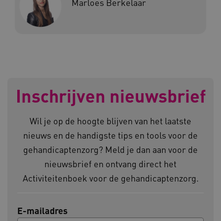
Marloes Berkelaar
a594.kennispleingehandicaptensector.nl
UMB_SESSION
www.kennispleingehandicaptensector.nl
Inschrijven nieuwsbrief
Wil je op de hoogte blijven van het laatste
ARRAffinitySameSite
Microsoft Corporation
.www.kennispleingehandicaptensector.nl
nieuws en de handigste tips en tools voor de
gehandicaptenzorg? Meld je dan aan voor de
nieuwsbrief en ontvang direct het
Activiteitenboek voor de gehandicaptenzorg.
E-mailadres