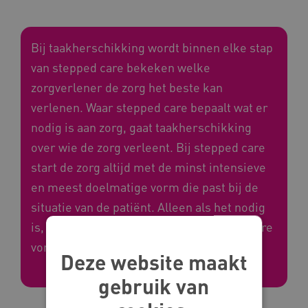
Bij taakherschikking wordt binnen elke stap
van stepped care bekeken welke
zorgverlener de zorg het beste kan
verlenen. Waar stepped care bepaalt wat er
nodig is aan zorg, gaat taakherschikking
over wie de zorg verleent. Bij stepped care
start de zorg altijd met de minst intensieve
en meest doelmatige vorm die past bij de
situatie van de patiënt. Alleen als het nodig
is, wordt opgeschaald naar een intensievere
vorm van zorg.
Deze website maakt
gebruik van