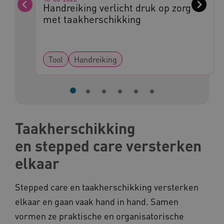
FPLC
.kennispleingehandicaptensector.nl
Handreiking verlicht druk op zorg
Vorige
Volge
met taakherschikking
Tool
Handreiking
__cf_bm
Cloudflare Inc.
Google Privacy Policy
.vimeo.com
Taakherschikking
en stepped care versterken
BCSessionID
vilans.blueconic.net
elkaar
Stepped care en taakherschikking versterken
elkaar en gaan vaak hand in hand. Samen
vormen ze praktische en organisatorische
ARRAffinity
Microsoft Corporation