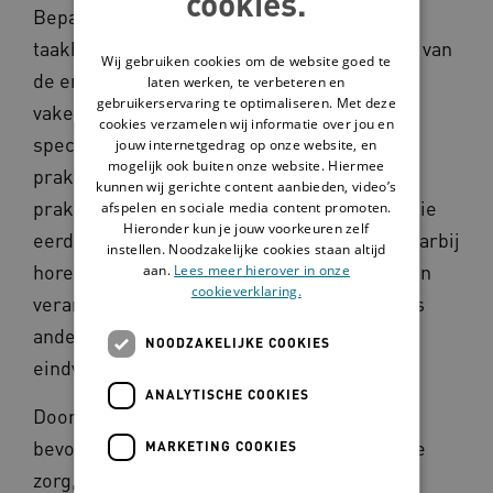
cookies.
Bepaalde medische taken worden bij
taakherschikking structureel overgedragen van
Wij gebruiken cookies om de website goed te
de ene zorgverlener naar de andere. Steeds
laten werken, te verbeteren en
gebruikerservaring te optimaliseren. Met deze
vaker neemt een verpleegkundig
cookies verzamelen wij informatie over jou en
specialist, physician assistant,
jouw internetgedrag op onze website, en
mogelijk ook buiten onze website. Hiermee
praktijkverpleegkundige of
kunnen wij gerichte content aanbieden, video’s
praktijkondersteuner huisarts, taken over die
afspelen en sociale media content promoten.
Hieronder kun je jouw voorkeuren zelf
eerder door een arts werden uitgevoerd. Daarbij
instellen. Noodzakelijke cookies staan altijd
horen ook de bijbehorende bevoegdheden en
aan.
Lees meer hierover in onze
cookieverklaring.
verantwoordelijkheden. Taakherschikking is
anders dan taakdelegatie, waarbij de arts
NOODZAKELIJKE COOKIES
eindverantwoordelijk blijft.
ANALYTISCHE COOKIES
Door taken, verantwoordelijkheden en
bevoegdheden bewust te verdelen binnen de
MARKETING COOKIES
zorg, wordt de zorg slimmer georganiseerd,