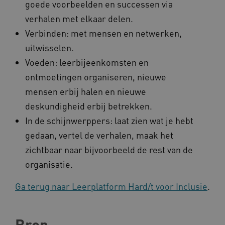
goede voorbeelden en successen via
BCSessionID
a594.kennispleingehandicaptensector.nl
verhalen met elkaar delen.
Verbinden: met mensen en netwerken,
uitwisselen.
Voeden: leerbijeenkomsten en
ontmoetingen organiseren, nieuwe
mensen erbij halen en nieuwe
deskundigheid erbij betrekken.
vuid
Vimeo.com Inc.
In de schijnwerppers: laat zien wat je hebt
.vimeo.com
gedaan, vertel de verhalen, maak het
YSC
Google LLC
zichtbaar naar bijvoorbeeld de rest van de
.youtube.com
organisatie.
Ga terug naar Leerplatform Hard/t voor Inclusie
.
Bron