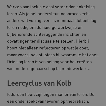
ARRAffinity
Microsoft Corporation
Werken aan inclusie gaat verder dan enkelslag
.www.kennispleingehandicaptensector.nl
leren. Als je het ondersteuningsproces echt
anders wilt vormgeven, is minimaal dubbelslag
leren nodig om de huidige werkwijze en
bijbehorende achterliggende inzichten en
opvattingen ter discussie te stellen. Hierbij
CookieScriptConsent
CookieScript
www.kennispleingehandicaptensector.nl
hoort niet alleen reflecteren op wat je doet,
maar vooral ook stilstaan bij waarom je het doet.
Drieslag leren is van belang voor het creëren
van mede-eigenaarschap bij medewerkers.
AWSALBCORS
Amazon.com Inc.
vilans.blueconic.net
Leercyclus van Kolb
Iedereen heeft zijn eigen manier van leren. De
een onderzoekt van tevoren op theoretisch,