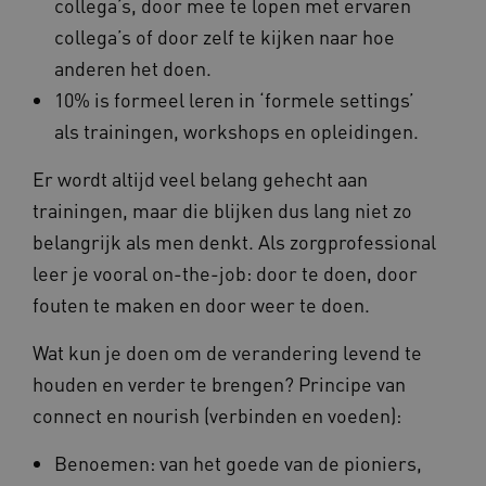
collega’s, door mee te lopen met ervaren
a594.kennispleingehandicaptensector.nl
collega’s of door zelf te kijken naar hoe
anderen het doen.
10% is formeel leren in ‘formele settings’
_ga_NWZZME161M
.kennispleingehandicaptensector.nl
als trainingen, workshops en opleidingen.
Er wordt altijd veel belang gehecht aan
_ga_4F110RE8SJ
.kennispleingehandicaptensector.nl
trainingen, maar die blijken dus lang niet zo
belangrijk als men denkt. Als zorgprofessional
leer je vooral on-the-job: door te doen, door
VISITOR_INFO1_LIVE
Google LLC
ga_session_duration
www.kennispleingehandicaptensector.nl
.youtube.com
fouten te maken en door weer te doen.
Wat kun je doen om de verandering levend te
houden en verder te brengen? Principe van
connect en nourish (verbinden en voeden):
_ga_G3VHK6CSBS
.kennispleingehandicaptensector.nl
Benoemen: van het goede van de pioniers,