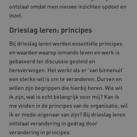
ontstaat omdat men nieuwe inzichten opdoet en
FPLC
.kennispleingehandicaptensector.nl
inzet.
Drieslag leren: principes
Bij drieslag leren worden essentiële principes
en waarden waarop iemands leven en werk is
gebaseerd ter discussie gesteld en
__cf_bm
Cloudflare Inc.
Google Privacy Policy
.vimeo.com
heroverwogen. Het werkt als er ‘van binnenuit’
een sterke wil is om te veranderen. Durven en
willen zijn begrippen die hierbij horen. Wie wil
ik zijn, wat is echt belangrijk voor mij? Kan ik
BCSessionID
vilans.blueconic.net
me vinden in de principes van de organisatie, wil
ik er mede-eigenaar van zijn? Bij drieslag leren
ontstaat verandering in gedrag door
verandering in principes.