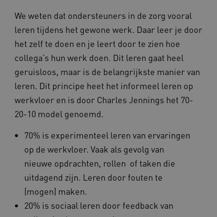
We weten dat ondersteuners in de zorg vooral
leren tijdens het gewone werk. Daar leer je door
Naam
Provider
/
Domein
het zelf te doen en je leert door te zien hoe
_ga
Google LLC
Naam
Provider
/
Domein
collega’s hun werk doen. Dit leren gaat heel
.kennispleingehandicaptensector.nl
FPID
Google
geruisloos, maar is de belangrijkste manier van
.kennispleingehandicaptensector.nl
leren. Dit principe heet het informeel leren op
werkvloer en is door Charles Jennings het 70-
20-10 model genoemd.
BCSessionID
www.kennispleingehandicaptensector.nl
70% is experimenteel leren van ervaringen
op de werkvloer. Vaak als gevolg van
nieuwe opdrachten, rollen of taken die
uitdagend zijn. Leren door fouten te
(mogen) maken.
20% is sociaal leren door feedback van
AWSALB
Amazon.com Inc.