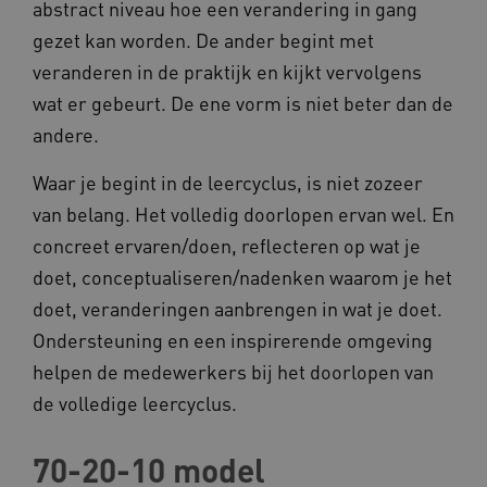
abstract niveau hoe een verandering in gang
AWSALBCORS
Amazon.com Inc.
a594.kennispleingehandicaptensector.nl
gezet kan worden. De ander begint met
veranderen in de praktijk en kijkt vervolgens
wat er gebeurt. De ene vorm is niet beter dan de
andere.
Waar je begint in de leercyclus, is niet zozeer
UMB_SESSION
www.kennispleingehandicaptensector.nl
van belang. Het volledig doorlopen ervan wel. En
concreet ervaren/doen, reflecteren op wat je
doet, conceptualiseren/nadenken waarom je het
ARRAffinitySameSite
Microsoft Corporation
doet, veranderingen aanbrengen in wat je doet.
.www.kennispleingehandicaptensector.nl
Ondersteuning en een inspirerende omgeving
helpen de medewerkers bij het doorlopen van
de volledige leercyclus.
70-20-10 model