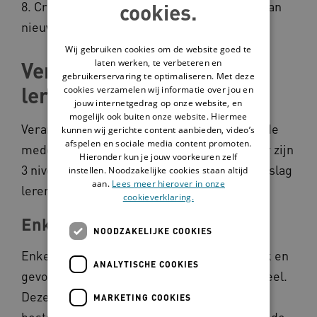
8. Creëer een nieuwe cultuur en houd vast aan
cookies.
nieuwe werkwijzen.
Wij gebruiken cookies om de website goed te
laten werken, te verbeteren en
Veranderen heeft ook met
gebruikerservaring te optimaliseren. Met deze
leren te maken
cookies verzamelen wij informatie over jou en
jouw internetgedrag op onze website, en
mogelijk ook buiten onze website. Hiermee
Veranderen betekent ook leren: leren voor de
kunnen wij gerichte content aanbieden, video’s
afspelen en sociale media content promoten.
medewerker, als team en als organisatie. Er zijn
Hieronder kun je jouw voorkeuren zelf
3 niveaus van leren te onderscheiden: enkelslag
instellen. Noodzakelijke cookies staan altijd
aan.
Lees meer hierover in onze
leren, dubbelslag leren en drieslag leren.
cookieverklaring.
Enkelslag leren: regels
NOODZAKELIJKE COOKIES
Enkelslag leren gaat over denken in oorzaak en
ANALYTISCHE COOKIES
gevolg. De benadering is vooral instrumenteel.
Deze methode leidt tot verbetering van de
MARKETING COOKIES
bestaande regels zonder dat de onderliggende