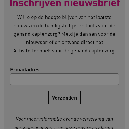
Inschrijven nieuwsbrief
ARRAffinity
Microsoft Corporation
.www.kennispleingehandicaptensector.nl
Wil je op de hoogte blijven van het laatste
nieuws en de handigste tips en tools voor de
gehandicaptenzorg? Meld je dan aan voor de
nieuwsbrief en ontvang direct het
Activiteitenboek voor de gehandicaptenzorg.
CookieScriptConsent
CookieScript
www.kennispleingehandicaptensector.nl
E-mailadres
AWSALBCORS
Amazon.com Inc.
vilans.blueconic.net
Voor meer informatie over de verwerking van
persoonsgegevens, zie onze
privacyverklaring
.