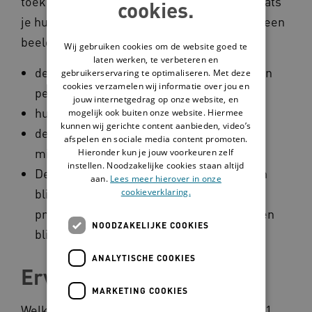
toekomstperspectief krijgen. Daarnaast plaats
cookies.
je hun leven in een breder plaatje, omdat je een
beeld krijg van:
Wij gebruiken cookies om de website goed te
laten werken, te verbeteren en
de mooie en minder mooie kanten van hun
gebruikerservaring te optimaliseren. Met deze
cookies verzamelen wij informatie over jou en
persoonlijkheid;
jouw internetgedrag op onze website, en
hun leefwereld en belevingswereld;
mogelijk ook buiten onze website. Hiermee
kunnen wij gerichte content aanbieden, video’s
de persoon in plaats van alleen hun
afspelen en sociale media content promoten.
misdaden.
Hieronder kun je jouw voorkeuren zelf
instellen. Noodzakelijke cookies staan altijd
De levensgeschiedenis van deze jongeren
aan.
Lees meer hierover in onze
blijkt veel ingewikkelder en
cookieverklaring.
problematischer dan dat uit de statistieken
NOODZAKELIJKE COOKIES
blijkt.
ANALYTISCHE COOKIES
Ervaringsverhalen
MARKETING COOKIES
Welke onderwerpen komen er aan bod? In 11