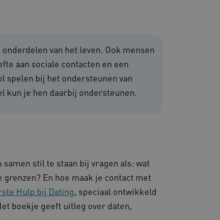
 en maken geen inbreuk op
jke onderdelen van het leven. Ook mensen
fte aan sociale contacten en een
ol spelen bij het ondersteunen van
om de prestaties en
ikel kun je hen daarbij ondersteunen.
van de website-gebruikers
hun surfervaring te
den betrokken bij het
egevens om te meten hoe
ncties van de site.
 om onderscheid te maken
s gunstig voor de website,
nnen maken over het
 samen stil te staan bij vragen als: wat
 gebruikerssessies te
orgen dat berichten
de grenzen? En hoe maak je contact met
rowser die de
 voor operationele
ste Hulp bij Dating
, speciaal ontwikkeld
t boekje geeft uitleg over daten,
 door websites die draaien
platform. Het wordt