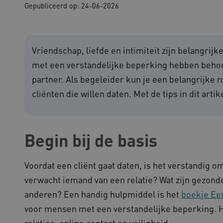
Gepubliceerd op:
24-06-2026
che cookies zorgen ervoor dat de website werkt. Deze cookies worden altijd geplaatst
ovider
/
Domein
Vervaldatum
Omschrijving
outube.com
5 maanden 4
Vriendschap, liefde en intimiteit zijn belangri
weken
met een verstandelijke beperking hebben behoe
outube.com
5 maanden 4
weken
partner. Als begeleider kun je een belangrijke r
ennispleingehandicaptensector.nl
20 uur
Deze cookie wordt gebruikt 
cliënten die willen daten. Met de tips in dit art
functionaliteit voorkeuren 
op te slaan en te volgen om 
verbeteren. Het kan ook wor
verzamelen van analytics g
cy
gebruikers omgaan met de fu
Begin bij de basis
29 minuten
Deze cookie wordt gebruikt
oudflare Inc.
51 seconden
tussen mensen en bots. Dit i
imeo.com
om geldige rapporten te ku
gebruik van hun website.
Voordat een cliënt gaat daten, is het verstandig om
lans.blueconic.net
1 jaar 1
Dit cookie wordt gebruikt om
maand
onderhouden en ervoor te z
verwacht iemand van een relatie? Wat zijn gezon
worden verzonden naar de b
gebruikerssessie onderhoud
anderen? Een handig hulpmiddel is het
boekje Eer
efficiëntie en prestaties.
voor mensen met een verstandelijke beperking. He
Sessie
Deze cookie wordt ingesteld
crosoft Corporation
op het Windows Azure-cloud
ww.kennispleingehandicaptensector.nl
relaties, online contact en veiligheid.