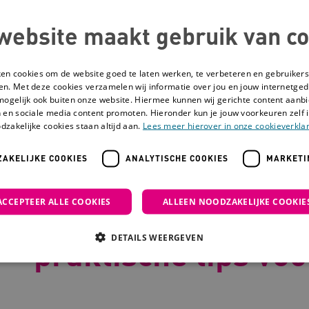
website maakt gebruik van co
ken cookies om de website goed te laten werken, te verbeteren en gebruikers
en. Met deze cookies verzamelen wij informatie over jou en jouw internetge
mogelijk ook buiten onze website. Hiermee kunnen wij gerichte content aanbi
 en sociale media content promoten. Hieronder kun je jouw voorkeuren zelf i
dzakelijke cookies staan altijd aan.
Lees meer hierover in onze cookieverklar
AKELIJKE COOKIES
ANALYTISCHE COOKIES
MARKETI
eunen bij daten: praktische tips voor begeleiders
ACCEPTEER ALLE COOKIES
ALLEEN NOODZAKELIJKE COOKIE
Cliënten ondersteu
DETAILS WEERGEVEN
praktische tips vo
Noodzakelijke cookies
Analytische cookies
Marketing cookies