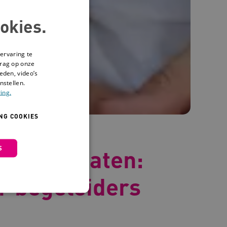
okies.
ervaring te
drag op onze
eden, video’s
nstellen.
ing.
NG COOKIES
S
nen bij daten:
or begeleiders