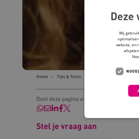
Deze 
Wij gebrui
optimaliser
website, en 
afspelen
Noo
NOODZ
Home
Tips & Tools
Tips
Cliënten onderst
Deel deze pagina via:
Stel je vraag aan