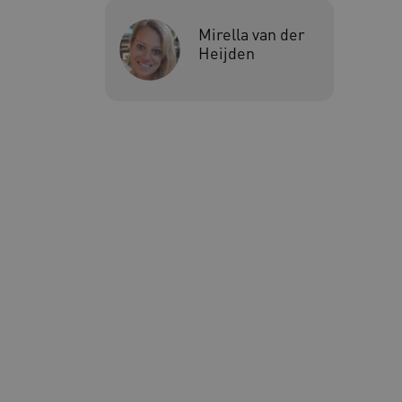
Deze functionele en technis
uw privacy.
Mirella van der
Heijden
Naam
Pr
__Secure-YNID
.y
__Secure-
.y
ROLLOUT_TOKEN
FPLC
.k
Google Privacy Poli
__cf_bm
Cl
.v
BCSessionID
vi
ARRAffinity
Mi
.w