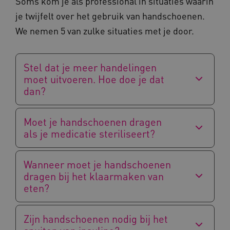
Soms kom je als professional in situaties waarin
je twijfelt over het gebruik van handschoenen.
UMB_SESSION
www.kennispleingehandicaptensector.nl
We nemen 5 van zulke situaties met je door.
Stel dat je meer handelingen
ARRAffinitySameSite
Microsoft Corporation
moet uitvoeren. Hoe doe je dat
.www.kennispleingehandicaptensector.nl
dan?
Moet je handschoenen dragen
als je medicatie steriliseert?
Wanneer moet je handschoenen
dragen bij het klaarmaken van
eten?
Naam
Provider
/
Domein
Zijn handschoenen nodig bij het
_ga
Google LLC
Naam
Provider
/
Domein
.kennispleingehandicaptensector.nl