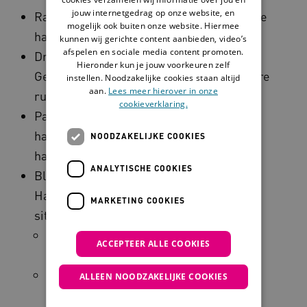
jouw internetgedrag op onze website, en
Raak verder niets aan in je omgeving als je
mogelijk ook buiten onze website. Hiermee
handschoenen draagt.
kunnen wij gerichte content aanbieden, video’s
afspelen en sociale media content promoten.
Draag handschoenen zo kort mogelijk.
Hieronder kun je jouw voorkeuren zelf
Gebruik nieuwe handschoenen voor iedere
instellen. Noodzakelijke cookies staan altijd
aan.
Lees meer hierover in onze
ruimte of handeling.
cookieverklaring.
Pas geen handhygiëne toe op
handschoenen. Dat maakt namelijk de
NOODZAKELIJKE COOKIES
handschoen kapot.
ANALYTISCHE COOKIES
Blijf je handen goed schoonmaken.
Handhygiëne blijft nodig in de volgende
MARKETING COOKIES
situaties:
Voor en na contact met je cliënt of
ACCEPTEER ALLE COOKIES
patiënt.
Als je moet voorkomen dat je
ALLEEN NOODZAKELIJKE COOKIES
bacteriën overdraagt op je cliënt of