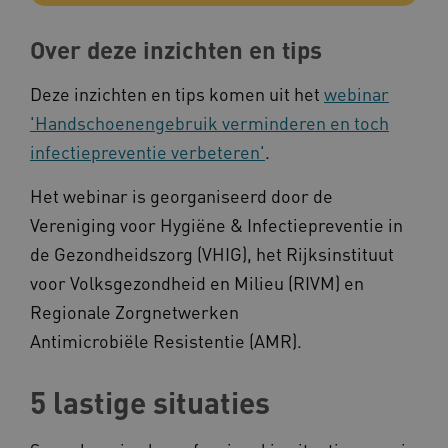
Over deze inzichten en tips
CookieScriptConsent
CookieScript
www.kennispleingehandicaptensector.nl
Deze inzichten en tips komen uit het
webinar
'Handschoenengebruik verminderen en toch
infectiepreventie verbeteren'
.
AWSALBCORS
Amazon.com Inc.
Het webinar is georganiseerd door de
vilans.blueconic.net
Vereniging voor Hygiëne & Infectiepreventie in
de Gezondheidszorg (VHIG), het Rijksinstituut
voor Volksgezondheid en Milieu (RIVM) en
Regionale Zorgnetwerken
AWSALBCORS
Amazon.com Inc.
Antimicrobiële Resistentie (AMR).
a594.kennispleingehandicaptensector.nl
5 lastige situaties