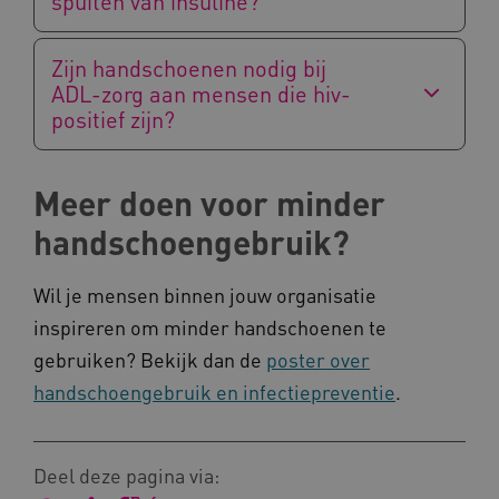
spuiten van insuline?
FPID
Google
.kennispleingehandicaptensector.nl
Zijn handschoenen nodig bij
ADL-zorg aan mensen die hiv-
positief zijn?
BCSessionID
www.kennispleingehandicaptensector.nl
Meer doen voor minder
handschoengebruik?
Wil je mensen binnen jouw organisatie
inspireren om minder handschoenen te
AWSALB
Amazon.com Inc.
gebruiken? Bekijk dan de
poster over
a594.kennispleingehandicaptensector.nl
handschoengebruik en infectiepreventie
.
_ga_NWZZME161M
.kennispleingehandicaptensector.nl
Deel deze pagina via: