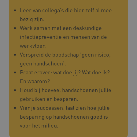
Leer van collega’s die hier zelf al mee
bezig zijn.
__cf_bm
Cloudflare Inc.
Google Privacy Policy
Werk samen met een deskundige
.vimeo.com
infectiepreventie en mensen van de
werkvloer.
Verspreid de boodschap 'geen risico,
BCSessionID
vilans.blueconic.net
geen handschoen'.
Praat erover: wat doe jij? Wat doe ik?
En waarom?
Houd bij hoeveel handschoenen jullie
gebruiken en besparen.
ARRAffinity
Microsoft Corporation
.www.kennispleingehandicaptensector.nl
Vier je successen: laat zien hoe jullie
besparing op handschoenen goed is
voor het milieu.