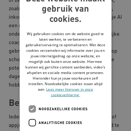
gebruik van
zoals informatie opzoeken, of tekst vertalen,
cookies.
inkorten, nakijken of structureren. Ook kun je AI
een rol geven die jou of je cliënt kan
ondersteunen zoals taal assistent, persoonlijke
Wij gebruiken cookies om de website goed te
laten werken, te verbeteren en
coach of administratieve hulp. Veel mensen
gebruikerservaring te optimaliseren. Met deze
gebruiken AI voor hun werk of bijvoorbeeld op
cookies verzamelen wij informatie over jou en
jouw internetgedrag op onze website, en
school. Ook voor jou of je cliënten heeft AI de
mogelijk ook buiten onze website. Hiermee
potentie om zowel te ondersteunen bij
kunnen wij gerichte content aanbieden, video’s
afspelen en sociale media content promoten.
dagelijkse taken, als plezier te bieden bij
Hieronder kun je jouw voorkeuren zelf
hobby’s.
instellen. Noodzakelijke cookies staan altijd
aan.
Lees meer hierover in onze
cookieverklaring.
Beter schrijven met AI
NOODZAKELIJKE COOKIES
Iedereen schrijft wel eens een brief, e-mail of
ANALYTISCHE COOKIES
appje, en soms is het belangrijk om die goed te