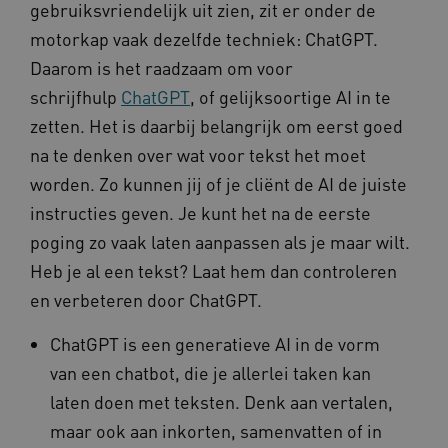
gebruiksvriendelijk uit zien, zit er onder de
__Secure-
.youtube.com
motorkap vaak dezelfde techniek: ChatGPT.
ROLLOUT_TOKEN
Daarom is het raadzaam om voor
FPLC
.kennispleingehandicaptensector.nl
schrijfhulp
ChatGPT
, of gelijksoortige AI in te
zetten. Het is daarbij belangrijk om eerst goed
na te denken over wat voor tekst het moet
worden. Zo kunnen jij of je cliënt de AI de juiste
instructies geven. Je kunt het na de eerste
poging zo vaak laten aanpassen als je maar wilt.
__cf_bm
Cloudflare Inc.
Google Privacy Policy
.vimeo.com
Heb je al een tekst? Laat hem dan controleren
en verbeteren door ChatGPT.
ChatGPT is een generatieve AI in de vorm
BCSessionID
vilans.blueconic.net
van een chatbot, die je allerlei taken kan
laten doen met teksten. Denk aan vertalen,
maar ook aan inkorten, samenvatten of in