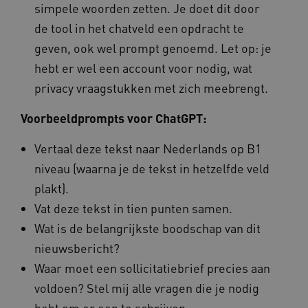
simpele woorden zetten. Je doet dit door
de tool in het chatveld een opdracht te
ARRAffinity
Microsoft Corporation
geven, ook wel prompt genoemd. Let op: je
.www.kennispleingehandicaptensector.nl
hebt er wel een account voor nodig, wat
privacy vraagstukken met zich meebrengt.
Voorbeeldprompts voor ChatGPT:
Vertaal deze tekst naar Nederlands op B1
CookieScriptConsent
CookieScript
www.kennispleingehandicaptensector.nl
niveau (waarna je de tekst in hetzelfde veld
plakt).
Vat deze tekst in tien punten samen.
Wat is de belangrijkste boodschap van dit
AWSALBCORS
Amazon.com Inc.
nieuwsbericht?
vilans.blueconic.net
Waar moet een sollicitatiebrief precies aan
voldoen? Stel mij alle vragen die je nodig
hebt om er een te schrijven.