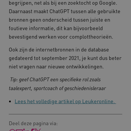
begrijpen, net als bij een zoektocht op Google.
Daarnaast maakt ChatGPT tussen alle gebruikte
bronnen geen onderscheid tussen juiste en
foutieve informatie, dit kan bijvoorbeeld
Naam
Provider
/
Domein
bevestigend werken voor complottheorieën.
_ga
Google LLC
Naam
Provider
/
Domein
.kennispleingehandicaptensector.nl
Ook zijn de internetbronnen in de database
FPID
Google
.kennispleingehandicaptensector.nl
gedateerd tot september 2021, je kunt dus beter
niet vragen naar nieuwe ontwikkelingen.
Tip: geef ChatGPT een specifieke rol zoals
BCSessionID
www.kennispleingehandicaptensector.nl
taalexpert, sportcoach of geschiedenisleraar
Lees het volledige artikel op Leukeronline.
Deel deze pagina via: