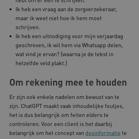
Ik heb een vraag aan de zorgverzekeraar,
maar ik weet niet hoe ik hem moet
AWSALBCORS
Amazon.com Inc.
a594.kennispleingehandicaptensector.nl
schrijven.
Ik heb een uitnodiging voor mijn verjaardag
geschreven, ik wil hem via Whatsapp delen,
wat vind je ervan? (waarna je de tekst in
hetzelfde veld plakt.)
UMB_SESSION
www.kennispleingehandicaptensector.nl
Om rekening mee te houden
Er zijn ook enkele nadelen om bewust van te
ARRAffinitySameSite
Microsoft Corporation
.www.kennispleingehandicaptensector.nl
zijn. ChatGPT maakt vaak inhoudelijke foutjes,
het is dus belangrijk om feiten elders te
controleren. Voor een client is het daarbij
belangrijk om het concept van
desinformatie
te