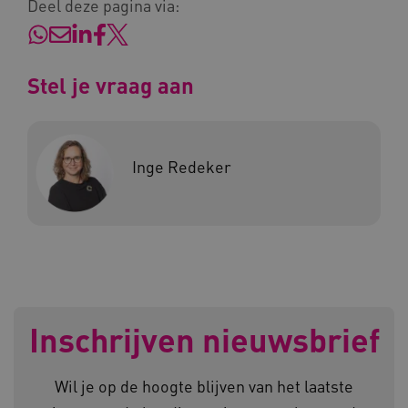
Deel deze pagina via:
BCSessionID
vilans.blueconic.net
Stel je vraag aan
ARRAffinity
Microsoft Corporation
.www.kennispleingehandicaptensector.nl
Inge Redeker
CookieScriptConsent
CookieScript
www.kennispleingehandicaptensector.nl
Inschrijven nieuwsbrief
Wil je op de hoogte blijven van het laatste