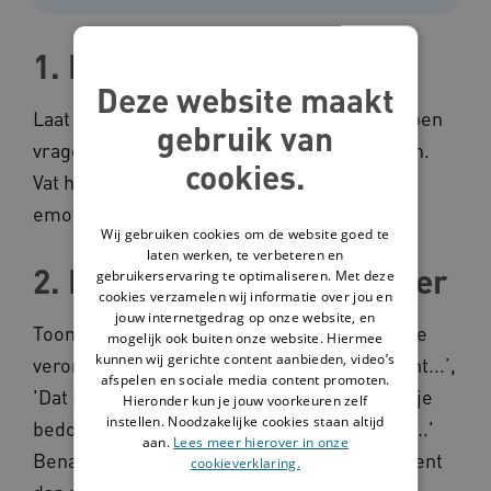
1. Luister
Deze website maakt
Laat zien dat je luistert, vat samen en stel open
gebruik van
vragen. Laat de ander eerst zijn hart luchten.
cookies.
Vat het niet persoonlijk op en probeer niet
emotioneel te worden.
Wij gebruiken cookies om de website goed te
laten werken, te verbeteren en
2. Maak de boosheid minder
gebruikerservaring te optimaliseren. Met deze
cookies verzamelen wij informatie over jou en
jouw internetgedrag op onze website, en
Toon begrip voor zijn situatie zonder jezelf te
mogelijk ook buiten onze website. Hiermee
kunnen wij gerichte content aanbieden, video’s
verontschuldigen. 'Ik begrijp dat je boos bent...’,
afspelen en sociale media content promoten.
'Dat is heel erg vervelend...', 'Ik begrijp wat je
Hieronder kun je jouw voorkeuren zelf
instellen. Noodzakelijke cookies staan altijd
bedoelt. Dat is mij ook weleens overkomen...'
aan.
Lees meer hierover in onze
Benadruk waarover jullie het eens zijn. Je bent
cookieverklaring.