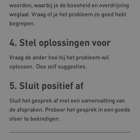
worden altijd geplaatst en maken geen inbreuk
woorden, waarbij je de boosheid en overdrijving
op uw privacy.
weglaat. Vraag of je het probleem zo goed hebt
Naam
Provider
/
Domein
begrepen.
__Secure-YNID
.youtube.com
__Secure-
.youtube.com
4. Stel oplossingen voor
ROLLOUT_TOKEN
FPLC
.kennispleingehandicaptensector.nl
Vraag de ander hoe hij het probleem wil
oplossen. Doe zelf suggesties.
5. Sluit positief af
Sluit het gesprek af met een samenvatting van
de afspraken. Probeer het gesprek in een goede
__cf_bm
Cloudflare Inc.
Google Privacy Policy
.vimeo.com
sfeer te beëindigen.