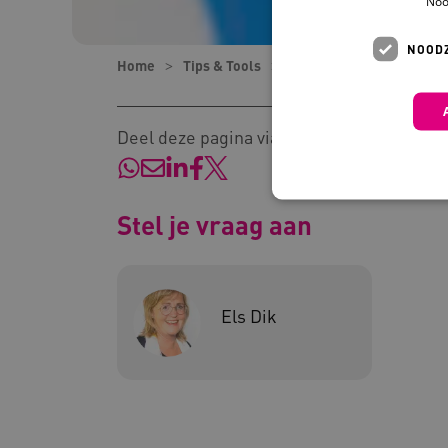
Noo
NOODZ
Home
Tips & Tools
Tips
Drie tips: voor
Deel deze pagina via:
Stel je vraag aan
Deze functionele en technis
uw privacy.
Els Dik
Naam
Pr
__Secure-YNID
.y
__Secure-
.y
ROLLOUT_TOKEN
FPLC
.k