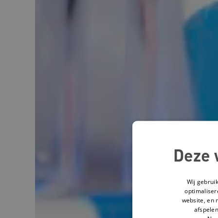
Deze 
Wij gebrui
optimaliser
website, en 
afspelen