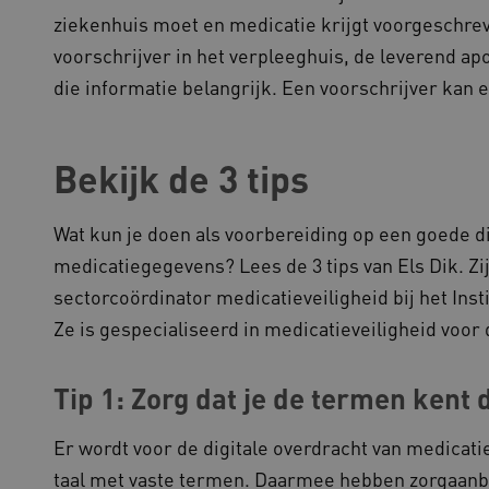
gebaseerde plakkeringsfunc
ziekenhuis moet en medicatie krijgt voorgeschrev
AWSALBCORS (ALB).
voorschrijver in het verpleeghuis, de leverend apo
1 week
Voor voortdurende plakkeri
azon.com Inc.
CORS-use-cases na de Chr
94.kennispleingehandicaptensector.nl
die informatie belangrijk. Een voorschrijver kan e
extra plakkerigheidscookies
gebaseerde plakkeringsfunc
AWSALBCORS (ALB).
w.kennispleingehandicaptensector.nl
Sessie
Deze cookie wordt gebruikt 
Bekijk de 3 tips
de website te beheren, zodat
worden onthouden tijdens e
Sessie
Bij het gebruik van Microsof
crosoft Corporation
en het inschakelen van load 
ww.kennispleingehandicaptensector.nl
Wat kun je doen als voorbereiding op een goede di
cookie ervoor dat verzoeke
bezoekersbrowsersessie altij
medicatiegegevens? Lees de 3 tips van Els Dik. Zi
het cluster worden afgehand
sectorcoördinator medicatieveiligheid bij het Ins
Ze is gespecialiseerd in medicatieveiligheid voor 
ovider
/
Domein
Vervaldatum
Omschrijving
ovider
/
Domein
Vervaldatum
Omschrijving
1 jaar 1
Deze cookienaam is gekoppel
Tip 1: Zorg dat je de termen kent
ogle LLC
maand
Analytics - wat een belangrij
ennispleingehandicaptensector.nl
1 jaar 1
Deze cookie wordt gebruikt 
ogle
algemeen gebruikte analysese
maand
voorkeuren bij te houden om
ennispleingehandicaptensector.nl
cookie wordt gebruikt om uni
ervaring te bieden.
Er wordt voor de digitale overdracht van medica
onderscheiden door een will
nummer toe te wijzen als kla
w.kennispleingehandicaptensector.nl
Sessie
Dit cookie wordt gebruikt om 
taal met vaste termen. Daarmee hebben zorgaanbi
elk paginaverzoek op een sit
onderhouden en ervoor te zo