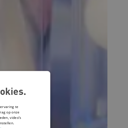
okies.
ervaring te
drag op onze
eden, video’s
nstellen.