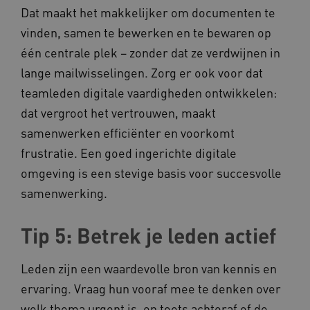
op uw privacy.
Dat maakt het makkelijker om documenten te
Naam
Provider
/
Domein
vinden, samen te bewerken en te bewaren op
__Secure-YNID
.youtube.com
één centrale plek – zonder dat ze verdwijnen in
lange mailwisselingen. Zorg er ook voor dat
__Secure-
.youtube.com
ROLLOUT_TOKEN
teamleden digitale vaardigheden ontwikkelen:
FPLC
.kennispleingehandicaptensector.nl
dat vergroot het vertrouwen, maakt
samenwerken efficiënter en voorkomt
frustratie. Een goed ingerichte digitale
omgeving is een stevige basis voor succesvolle
samenwerking.
Tip 5: Betrek je leden actief
__cf_bm
Cloudflare Inc.
Google Privacy Policy
.vimeo.com
Leden zijn een waardevolle bron van kennis en
ervaring. Vraag hun vooraf mee te denken over
welk thema urgent is, en toets achteraf of de
BCSessionID
vilans.blueconic.net