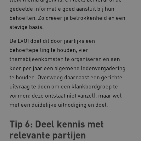
gedeelde informatie goed aansluit bij hun
behoeften. Zo creëer je betrokkenheid én een
stevige basis.
De LVOI doet dit door jaarlijks een
ARRAffinity
Microsoft Corporation
.www.kennispleingehandicaptensector.nl
behoeftepeiling te houden, vier
themabijeenkomsten te organiseren en een
keer per jaar een algemene ledenvergadering
te houden. Overweeg daarnaast een gerichte
uitvraag te doen om een klankbordgroep te
vormen: deze ontstaat niet vanzelf, maar wel
CookieScriptConsent
CookieScript
www.kennispleingehandicaptensector.nl
met een duidelijke uitnodiging en doel.
Tip 6: Deel kennis met
relevante partijen
AWSALBCORS
Amazon.com Inc.