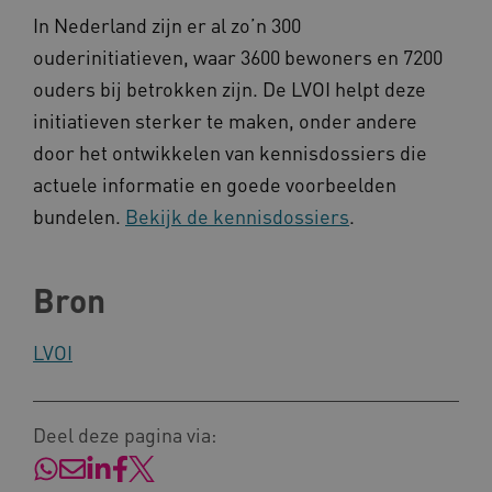
In Nederland zijn er al zo’n 300
ouderinitiatieven, waar 3600 bewoners en 7200
ouders bij betrokken zijn. De LVOI helpt deze
initiatieven sterker te maken, onder andere
door het ontwikkelen van kennisdossiers die
actuele informatie en goede voorbeelden
bundelen.
Bekijk de kennisdossiers
.
Naam
Provider
/
Domein
_ga
Google LLC
Naam
Provider
/
Domein
.kennispleingehandicaptensector.nl
FPID
Google
Bron
.kennispleingehandicaptensector.nl
LVOI
BCSessionID
www.kennispleingehandicaptensector.nl
Deel deze pagina via: