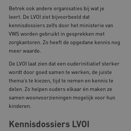
vilans.blueconic.net
Betrek ook andere organisaties bij wat je
leert. De LVOI ziet bijvoorbeeld dat
kennisdossiers zelfs door het ministerie van
VWS worden gebruikt in gesprekken met
zorgkantoren. Zo heeft de opgedane kennis nog
AWSALBCORS
Amazon.com Inc.
a594.kennispleingehandicaptensector.nl
meer waarde.
De LVOI laat zien dat een ouderinitiatief sterker
wordt door goed samen te werken, de juiste
thema’s te kiezen, tijd te nemen en kennis te
UMB_SESSION
www.kennispleingehandicaptensector.nl
delen. Zo helpen ouders elkaar én maken ze
samen woonvoorzieningen mogelijk voor hun
kinderen.
ARRAffinitySameSite
Microsoft Corporation
.www.kennispleingehandicaptensector.nl
Kennisdossiers LVOI