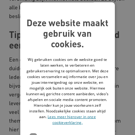
alle bestuurders betrokken en worden
beslissingen breed gedragen.
Deze website maakt
gebruik van
Tip 2: Creëer urgentie rond
cookies.
een thema
Een onderwerp krijgt meer aandacht als
Wij gebruiken cookies om de website goed te
laten werken, te verbeteren en
duidelijk is dat het actueel is en dat meerdere
gebruikerservaring te optimaliseren. Met deze
leden er iets aan hebben. De LVOI koos
cookies verzamelen wij informatie over jou en
jouw internetgedrag op onze website, en
bijvoorbeeld voor themadossiers over ‘VPT in
mogelijk ook buiten onze website. Hiermee
vergelijking met PGB’ en ‘Beschrijving
kunnen wij gerichte content aanbieden, video’s
afspelen en sociale media content promoten.
leveringsvormen Wlz’. Doordat
Hieronder kun je jouw voorkeuren zelf
instellen. Noodzakelijke cookies staan altijd
veel (startende) ouderinitiatieven met deze
aan.
Lees meer hierover in onze
thema’s te maken hebben, was er urgentie om
cookieverklaring.
hier gezamenlijk kennis over te verzamelen.