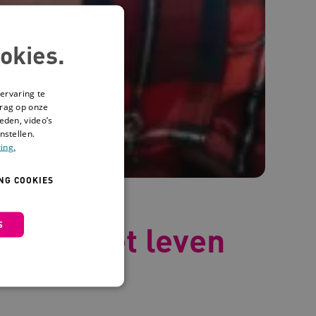
okies.
ervaring te
drag op onze
eden, video’s
nstellen.
ing.
NG COOKIES
S
n over het leven