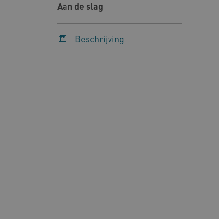
Aan de slag
Deze functionele en technis
uw privacy.
Beschrijving
Naam
Pr
__Secure-YNID
.y
__Secure-
.y
ROLLOUT_TOKEN
FPLC
.k
Google Privacy Poli
__cf_bm
Cl
.v
BCSessionID
vi