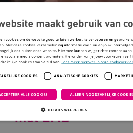
website maakt gebruik van co
ken cookies om de website goed te laten werken, te verbeteren en gebruikers
en. Met deze cookies verzamelen wij informatie over jou en jouw internetge
mogelijk ook buiten onze website. Hiermee kunnen wij gerichte content aanbi
 en sociale media content promoten. Hieronder kun je jouw voorkeuren zelf i
dzakelijke cookies staan altijd aan.
Lees meer hierover in onze cookieverklar
AKELIJKE COOKIES
ANALYTISCHE COOKIES
MARKETI
issen over het leven met EMB
ACCEPTEER ALLE COOKIES
ALLEEN NOODZAKELIJKE COOKIE
Als ouder beslisse
DETAILS WEERGEVEN
met EMB
Noodzakelijke cookies
Analytische cookies
Marketing cookies