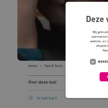
Deze 
Wij gebrui
optimaliser
website, en 
afspelen
Noo
NOODZ
Home
Tips & Tools
Tools
Als ouder besl
Over deze tool
In het kort