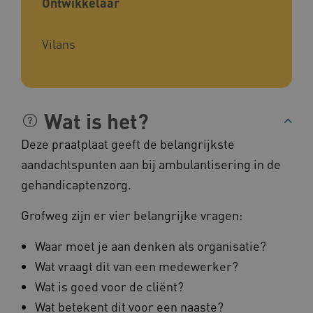
Ontwikkelaar
Noodzakelijke cookies
Analytische cookies
Marketing cookies
Vilans
Deze functionele en technische cookies zorgen
ervoor dat de website werkt. Deze cookies
worden altijd geplaatst en maken geen inbreuk
op uw privacy.
Naam
Provider
/
Domein
Wat is het?
__Secure-YNID
.youtube.com
Deze praatplaat geeft de belangrijkste
__Secure-
.youtube.com
aandachtspunten aan bij ambulantisering in de
ROLLOUT_TOKEN
gehandicaptenzorg.
FPLC
.kennispleingehandicaptensector.nl
Grofweg zijn er vier belangrijke vragen:
Waar moet je aan denken als organisatie?
Wat vraagt dit van een medewerker?
Wat is goed voor de cliënt?
Wat betekent dit voor een naaste?
__cf_bm
Cloudflare Inc.