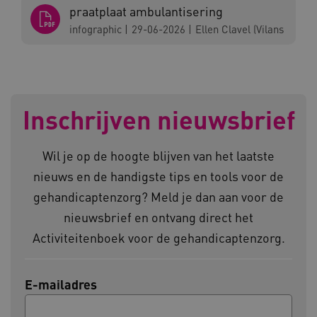
praatplaat ambulantisering
infographic
|
29-06-2026
|
Ellen Clavel (Vilans
AWSALBCORS
Amazon.com Inc.
vilans.blueconic.net
Inschrijven nieuwsbrief
Wil je op de hoogte blijven van het laatste
nieuws en de handigste tips en tools voor de
AWSALBCORS
Amazon.com Inc.
a594.kennispleingehandicaptensector.nl
gehandicaptenzorg? Meld je dan aan voor de
nieuwsbrief en ontvang direct het
Activiteitenboek voor de gehandicaptenzorg.
E-mailadres
UMB_SESSION
www.kennispleingehandicaptensector.nl