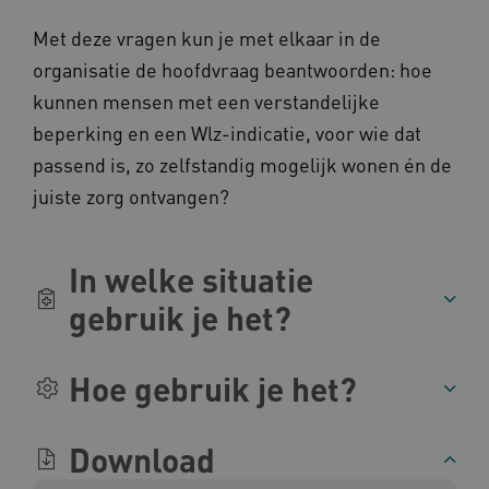
Google Privacy Policy
.vimeo.com
Met deze vragen kun je met elkaar in de
organisatie de hoofdvraag beantwoorden: hoe
kunnen mensen met een verstandelijke
BCSessionID
vilans.blueconic.net
beperking en een Wlz-indicatie, voor wie dat
passend is, zo zelfstandig mogelijk wonen én de
juiste zorg ontvangen?
In welke situatie
ARRAffinity
Microsoft Corporation
.www.kennispleingehandicaptensector.nl
gebruik je het?
Hoe gebruik je het?
Download
CookieScriptConsent
CookieScript
www.kennispleingehandicaptensector.nl