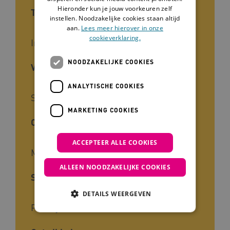
Hieronder kun je jouw voorkeuren zelf
Type tool
instellen. Noodzakelijke cookies staan altijd
aan.
Lees meer hierover in onze
cookieverklaring.
Infographic
NOODZAKELIJKE COOKIES
Voor wie
ANALYTISCHE COOKIES
Stafmedewerkers, Zorgbestuurders
MARKETING COOKIES
Cliëntgroep
ACCEPTEER ALLE COOKIES
Mensen met een beperking
ALLEEN NOODZAKELIJKE COOKIES
Soort kennis
DETAILS WEERGEVEN
Praktijk