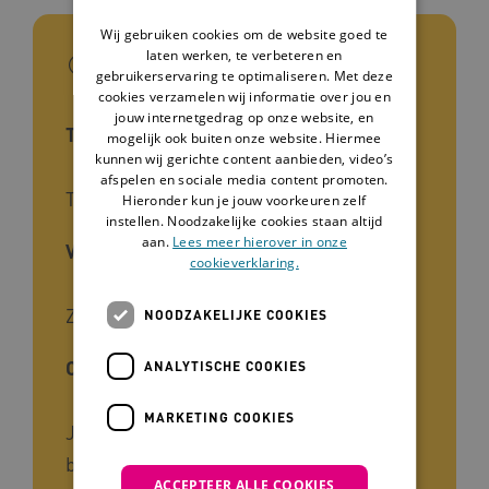
Wij gebruiken cookies om de website goed te
In het kort
laten werken, te verbeteren en
gebruikerservaring te optimaliseren. Met deze
cookies verzamelen wij informatie over jou en
jouw internetgedrag op onze website, en
Type interventie
mogelijk ook buiten onze website. Hiermee
kunnen wij gerichte content aanbieden, video’s
afspelen en sociale media content promoten.
Training voor de cliënt
Hieronder kun je jouw voorkeuren zelf
instellen. Noodzakelijke cookies staan altijd
aan.
Lees meer hierover in onze
Voor wie
cookieverklaring.
Zorgmanagers, Begeleiders
NOODZAKELIJKE COOKIES
Cliëntgroep
ANALYTISCHE COOKIES
MARKETING COOKIES
Jongeren, Licht verstandelijke
beperking
ACCEPTEER ALLE COOKIES