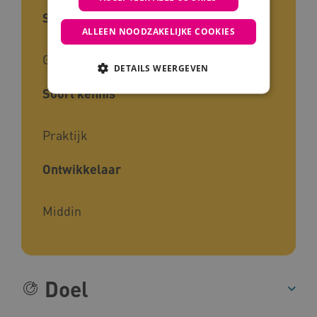
Sector
ALLEEN NOODZAKELIJKE COOKIES
Gehandicaptenzorg
DETAILS WEERGEVEN
Soort kennis
Noodzakelijke cookies
Analytische cookies
Praktijk
Marketing cookies
Ontwikkelaar
Deze functionele en technische cookies zorgen
ervoor dat de website werkt. Deze cookies
worden altijd geplaatst en maken geen inbreuk
op uw privacy.
Middin
Naam
Provider
/
Domein
__Secure-YNID
.youtube.com
__Secure-
.youtube.com
Doel
ROLLOUT_TOKEN
FPLC
.kennispleingehandicaptensector.nl