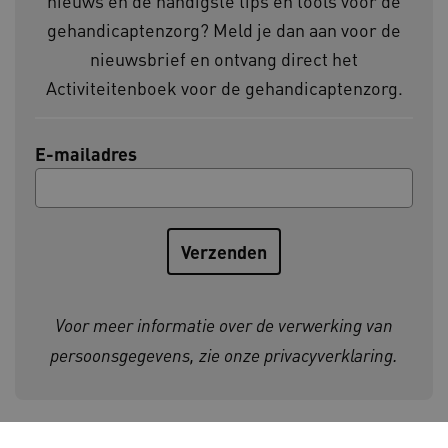
nieuws en de handigste tips en tools voor de
gehandicaptenzorg? Meld je dan aan voor de
nieuwsbrief en ontvang direct het
Activiteitenboek voor de gehandicaptenzorg.
CookieScriptConsent
CookieScript
E-mailadres
www.kennispleingehandicaptensector.nl
AWSALBCORS
Amazon.com Inc.
vilans.blueconic.net
Voor meer informatie over de verwerking van
persoonsgegevens, zie onze
privacyverklaring
.
AWSALBCORS
Amazon.com Inc.
a594.kennispleingehandicaptensector.nl