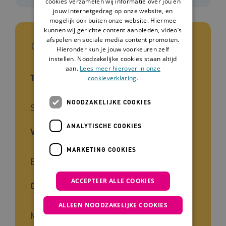
cookies verzamelen wij informatie over jou en
jouw internetgedrag op onze website, en
mogelijk ook buiten onze website. Hiermee
kunnen wij gerichte content aanbieden, video’s
afspelen en sociale media content promoten.
In het kort
Hieronder kun je jouw voorkeuren zelf
instellen. Noodzakelijke cookies staan altijd
aan.
Lees meer hierover in onze
Type tool
cookieverklaring.
NOODZAKELIJKE COOKIES
Stappenplan, Vragenlijst
ANALYTISCHE COOKIES
Voor wie
MARKETING COOKIES
Begeleiders, Zorgverleners
ACCEPTEER ALLE COOKIES
Cliëntgroep
ALLEEN NOODZAKELIJKE COOKIES
Mensen met een beperking