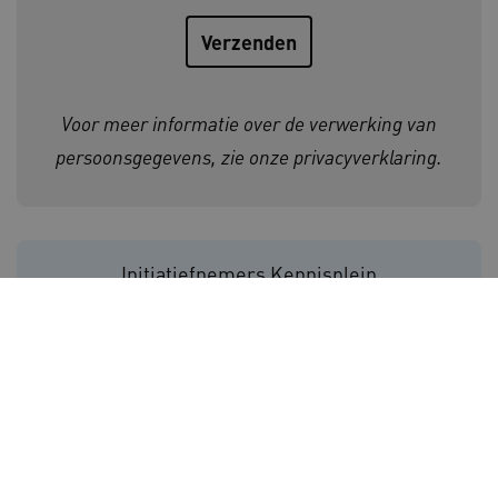
CookieScriptConsent
CookieScript
www.kennispleingehandicaptensector.nl
Voor meer informatie over de verwerking van
persoonsgegevens, zie onze
privacyverklaring
.
AWSALBCORS
Amazon.com Inc.
vilans.blueconic.net
Initiatiefnemers Kennisplein
Gehandicaptensector:
AWSALBCORS
Amazon.com Inc.
a594.kennispleingehandicaptensector.nl
Volg ons op:
Ga naar de LinkedIn pagina v
Ga naar de Facebook pagi
Ga naar de Instagram
Ga naar het YouT