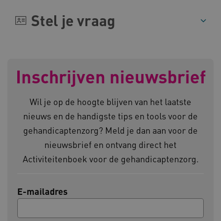
Stel je vraag
__cf_bm
Cloudflare Inc.
Google Privacy Policy
.vimeo.com
Inschrijven nieuwsbrief
BCSessionID
vilans.blueconic.net
Wil je op de hoogte blijven van het laatste
nieuws en de handigste tips en tools voor de
gehandicaptenzorg? Meld je dan aan voor de
nieuwsbrief en ontvang direct het
Activiteitenboek voor de gehandicaptenzorg.
ARRAffinity
Microsoft Corporation
.www.kennispleingehandicaptensector.nl
E-mailadres