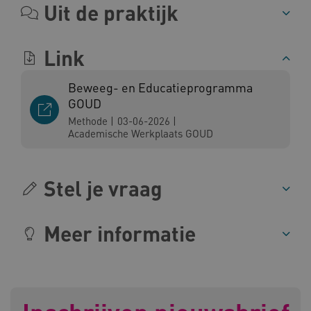
Uit de praktijk
Link
CookieScriptConsent
CookieScript
www.kennispleingehandicaptensector.nl
Beweeg- en Educatieprogramma
GOUD
Methode
|
03-06-2026
|
Academische Werkplaats GOUD
AWSALBCORS
Amazon.com Inc.
vilans.blueconic.net
Stel je vraag
Meer informatie
AWSALBCORS
Amazon.com Inc.
a594.kennispleingehandicaptensector.nl