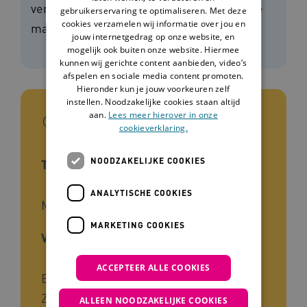
verstandelijke beperking om op een leuke
gebruikerservaring te optimaliseren. Met deze
cookies verzamelen wij informatie over jou en
manier in beweging te blijven.
jouw internetgedrag op onze website, en
mogelijk ook buiten onze website. Hiermee
kunnen wij gerichte content aanbieden, video’s
afspelen en sociale media content promoten.
Hieronder kun je jouw voorkeuren zelf
instellen. Noodzakelijke cookies staan altijd
In het kort
aan.
Lees meer hierover in onze
cookieverklaring.
NOODZAKELIJKE COOKIES
Type interventie
ANALYTISCHE COOKIES
Methode
MARKETING COOKIES
Voor wie
ACCEPTEER ALLE COOKIES
Beleidsmedewerkers, Begeleiders,
Zorgverleners
ALLEEN NOODZAKELIJKE COOKIES