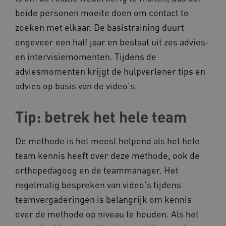
beide personen moeite doen om contact te
zoeken met elkaar. De basistraining duurt
ARRAffinitySameSite
Microsoft Corporation
.www.kennispleingehandicaptensector.nl
ongeveer een half jaar en bestaat uit zes advies-
en intervisiemomenten. Tijdens de
adviesmomenten krijgt de hulpverlener tips en
advies op basis van de video's.
Tip: betrek het hele team
De methode is het meest helpend als het hele
team kennis heeft over deze methode, ook de
Naam
Provider
/
Domein
orthopedagoog en de teammanager. Het
_ga
Google LLC
Naam
Provider
/
Domein
.kennispleingehandicaptensector.nl
regelmatig bespreken van video's tijdens
FPID
Google
.kennispleingehandicaptensector.nl
teamvergaderingen is belangrijk om kennis
over de methode op niveau te houden. Als het