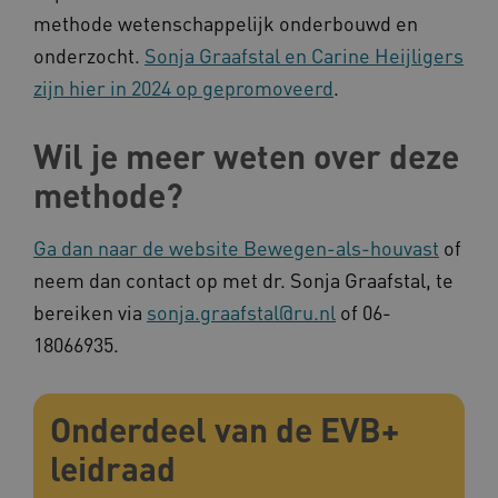
vuid
Vimeo.com Inc.
methode wetenschappelijk onderbouwd en
.vimeo.com
onderzocht.
Sonja Graafstal en Carine Heijligers
zijn hier in 2024 op gepromoveerd
.
YSC
Google LLC
.youtube.com
Wil je meer weten over deze
methode?
Ga dan naar de website Bewegen-als-houvast
of
neem dan contact op met dr. Sonja Graafstal, te
bereiken via
sonja.graafstal@ru.nl
of 06-
18066935.
Onderdeel van de EVB+
leidraad