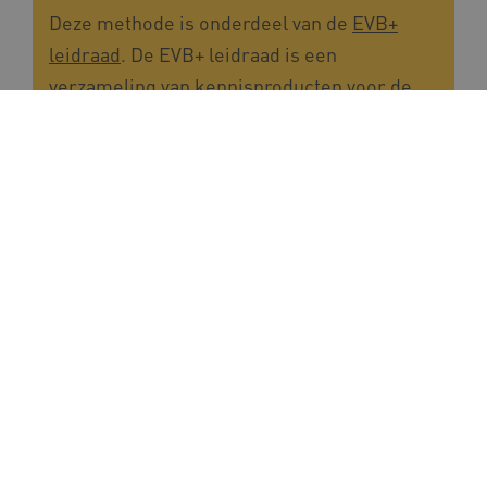
Deze methode is onderdeel van de
EVB+
leidraad
. De EVB+ leidraad is een
verzameling van kennisproducten voor de
specifieke doelgroep: mensen met ernstige
verstandelijke beperkingen en
probleemgedrag. Probleemgedrag noemen
we ook wel moeilijk verstaanbaar gedrag.
Download of link
Beweging als houvast
Methode
|
16-12-2024
|
Radboud Universiteit