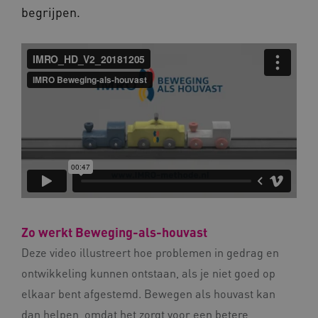
Google Privacy Policy
.vimeo.com
begrijpen.
BCSessionID
vilans.blueconic.net
ARRAffinity
Microsoft Corporation
.www.kennispleingehandicaptensector.nl
Zo werkt Beweging-als-houvast
Deze video illustreert hoe problemen in gedrag en
ontwikkeling kunnen ontstaan, als je niet goed op
elkaar bent afgestemd. Bewegen als houvast kan
CookieScriptConsent
CookieScript
www.kennispleingehandicaptensector.nl
dan helpen, omdat het zorgt voor een betere