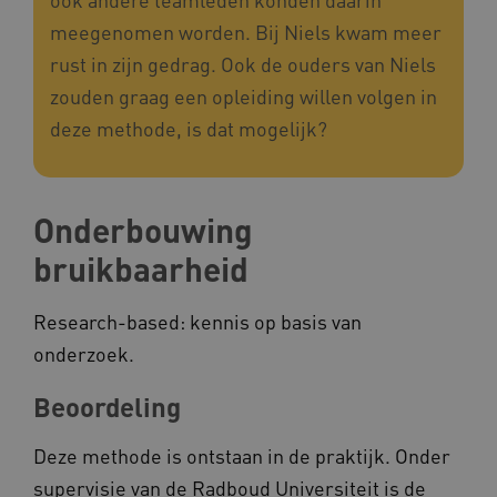
meegenomen worden. Bij Niels kwam meer
VISITOR_INFO1_LIVE
rust in zijn gedrag. Ook de ouders van Niels
Google LLC
ga_session_duration
www.kennispleingehandicaptensector.nl
.youtube.com
zouden graag een opleiding willen volgen in
deze methode, is dat mogelijk?
Onderbouwing
_ga_G3VHK6CSBS
.kennispleingehandicaptensector.nl
bruikbaarheid
BCSessionID
a594.kennispleingehandicaptensector.nl
Research-based: kennis op basis van
onderzoek.
Beoordeling
Deze methode is ontstaan in de praktijk. Onder
supervisie van de Radboud Universiteit is de