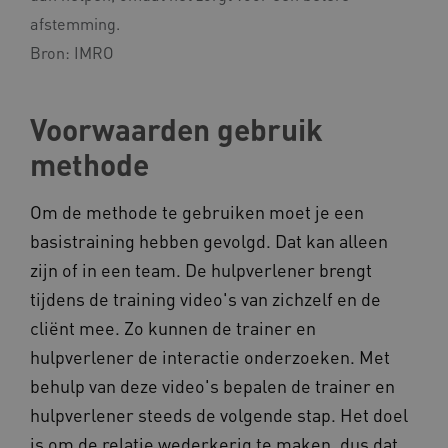
afstemming.
Bron:
IMRO
AWSALBCORS
Amazon.com Inc.
vilans.blueconic.net
Voorwaarden gebruik
methode
Om de methode te gebruiken moet je een
basistraining hebben gevolgd. Dat kan alleen
AWSALBCORS
Amazon.com Inc.
zijn of in een team. De hulpverlener brengt
a594.kennispleingehandicaptensector.nl
tijdens de training video's van zichzelf en de
cliënt mee. Zo kunnen de trainer en
hulpverlener de interactie onderzoeken. Met
behulp van deze video's bepalen de trainer en
UMB_SESSION
www.kennispleingehandicaptensector.nl
hulpverlener steeds de volgende stap. Het doel
is om de relatie wederkerig te maken, dus dat