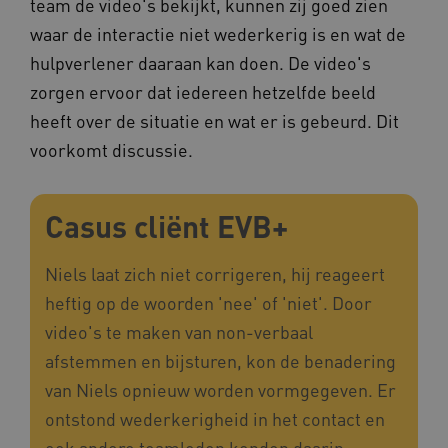
team de video's bekijkt, kunnen zij goed zien
waar de interactie niet wederkerig is en wat de
BCSessionID
www.kennispleingehandicaptensector.nl
hulpverlener daaraan kan doen. De video's
zorgen ervoor dat iedereen hetzelfde beeld
heeft over de situatie en wat er is gebeurd. Dit
voorkomt discussie.
Casus cliënt EVB+
AWSALB
Amazon.com Inc.
a594.kennispleingehandicaptensector.nl
Niels laat zich niet corrigeren, hij reageert
heftig op de woorden 'nee' of 'niet'. Door
video's te maken van non-verbaal
_ga_NWZZME161M
.kennispleingehandicaptensector.nl
afstemmen en bijsturen, kon de benadering
van Niels opnieuw worden vormgegeven. Er
ontstond wederkerigheid in het contact en
_ga_4F110RE8SJ
.kennispleingehandicaptensector.nl
ook andere teamleden konden daarin