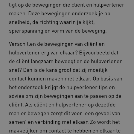
Noodzakelijke cookies
Analytische cookies
ligt op de bewegingen die cliënt en hulpverlener
Marketing cookies
maken. Deze bewegingen onderzoek je op
Deze functionele en technische cookies zorgen
snelheid, de richting waarin je kijkt,
ervoor dat de website werkt. Deze cookies
spierspanning en vorm van de beweging.
worden altijd geplaatst en maken geen inbreuk
op uw privacy.
Verschillen de bewegingen van cliënt en
Naam
Provider
/
Domein
hulpverlener erg van elkaar? Bijvoorbeeld dat
__Secure-YNID
.youtube.com
de cliënt langzaam beweegt en de hulpverlener
__Secure-
.youtube.com
snel? Dan is de kans groot dat zij moeilijk
ROLLOUT_TOKEN
contact kunnen maken met elkaar. Op basis van
FPLC
.kennispleingehandicaptensector.nl
het onderzoek krijgt de hulpverlener tips en
advies om zijn bewegingen aan te passen op de
cliënt. Als cliënt en hulpverlener op dezelfde
manier bewegen zorgt dit voor 'een gevoel van
samen' en verbinding met elkaar. Zo wordt het
makkelijker om contact te hebben en elkaar te
__cf_bm
Cloudflare Inc.