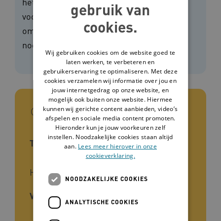
het speciaal onderwijs' is een handreiking
gebruik van
voor het (voortgezet) speciaal onderwijs,
cookies.
omdat deze leerlingen extra begeleiding
nodig hebben in de online wereld.
Wij gebruiken cookies om de website goed te
laten werken, te verbeteren en
gebruikerservaring te optimaliseren. Met deze
cookies verzamelen wij informatie over jou en
jouw internetgedrag op onze website, en
mogelijk ook buiten onze website. Hiermee
In het kort
kunnen wij gerichte content aanbieden, video’s
afspelen en sociale media content promoten.
Hieronder kun je jouw voorkeuren zelf
instellen. Noodzakelijke cookies staan altijd
Type interventie
aan.
Lees meer hierover in onze
cookieverklaring.
Handreiking
NOODZAKELIJKE COOKIES
Voor wie
ANALYTISCHE COOKIES