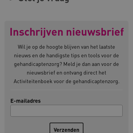
ARRAffinity
Microsoft Corporation
.www.kennispleingehandicaptensector.nl
Inschrijven nieuwsbrief
Wil je op de hoogte blijven van het laatste
nieuws en de handigste tips en tools voor de
gehandicaptenzorg? Meld je dan aan voor de
CookieScriptConsent
CookieScript
www.kennispleingehandicaptensector.nl
nieuwsbrief en ontvang direct het
Activiteitenboek voor de gehandicaptenzorg.
E-mailadres
AWSALBCORS
Amazon.com Inc.
vilans.blueconic.net