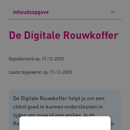
Inhoudsopgave
De Digitale Rouwkoffer
Gepubliceerd op: 17-12-2025
Laatst bijgewerkt op: 17-12-2025
De Digitale Rouwkoffer helpt je om een
cliënt goed te kunnen ondersteunen in
tijden van rouw of een verlies. In de
Rouwkoffer vind je kennis en hulpmiddelen