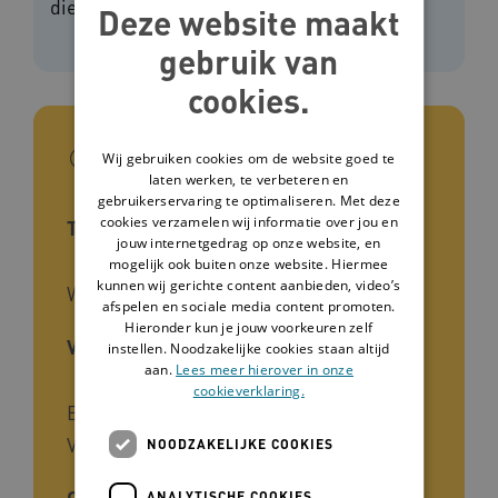
die ondersteunen bij rouw.
Deze website maakt
gebruik van
cookies.
In het kort
Wij gebruiken cookies om de website goed te
laten werken, te verbeteren en
gebruikerservaring te optimaliseren. Met deze
cookies verzamelen wij informatie over jou en
Type tool
jouw internetgedrag op onze website, en
mogelijk ook buiten onze website. Hiermee
kunnen wij gerichte content aanbieden, video’s
Website
afspelen en sociale media content promoten.
Hieronder kun je jouw voorkeuren zelf
Voor wie
instellen. Noodzakelijke cookies staan altijd
aan.
Lees meer hierover in onze
cookieverklaring.
Begeleiders, Zorgverleners,
Verzorgenden
NOODZAKELIJKE COOKIES
Cliëntgroep
ANALYTISCHE COOKIES