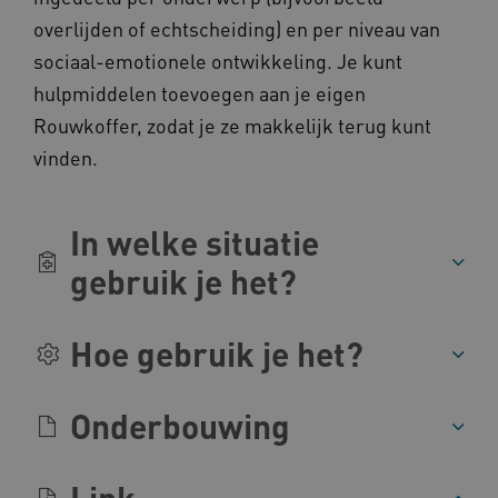
__Secure-YNID
.youtube.com
overlijden of echtscheiding) en per niveau van
sociaal-emotionele ontwikkeling. Je kunt
__Secure-
.youtube.com
ROLLOUT_TOKEN
hulpmiddelen toevoegen aan je eigen
FPLC
.kennispleingehandicaptensector.nl
Rouwkoffer, zodat je ze makkelijk terug kunt
vinden.
In welke situatie
gebruik je het?
__cf_bm
Cloudflare Inc.
Google Privacy Policy
.vimeo.com
Hoe gebruik je het?
Onderbouwing
BCSessionID
vilans.blueconic.net