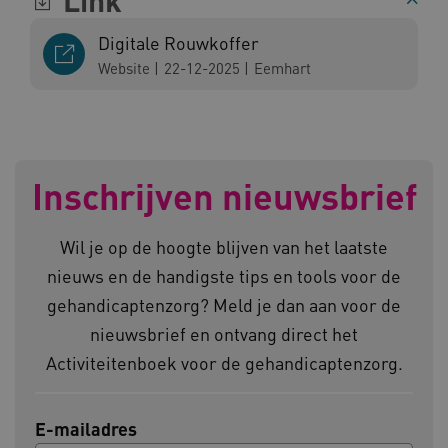
Link
Digitale Rouwkoffer
Website
|
22-12-2025
|
Eemhart
ARRAffinity
Microsoft Corporation
.www.kennispleingehandicaptensector.nl
Inschrijven nieuwsbrief
Wil je op de hoogte blijven van het laatste
CookieScriptConsent
CookieScript
www.kennispleingehandicaptensector.nl
nieuws en de handigste tips en tools voor de
gehandicaptenzorg? Meld je dan aan voor de
nieuwsbrief en ontvang direct het
Activiteitenboek voor de gehandicaptenzorg.
AWSALBCORS
Amazon.com Inc.
vilans.blueconic.net
E-mailadres