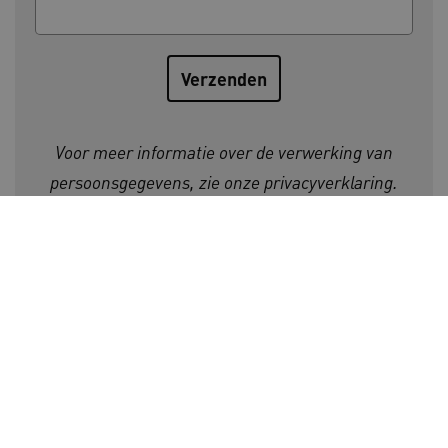
AWSALBCORS
Amazon.com Inc.
a594.kennispleingehandicaptensector.nl
Voor meer informatie over de verwerking van
persoonsgegevens, zie onze
privacyverklaring
.
UMB_SESSION
www.kennispleingehandicaptensector.nl
Initiatiefnemers Kennisplein
Gehandicaptensector:
ARRAffinitySameSite
Microsoft Corporation
.www.kennispleingehandicaptensector.nl