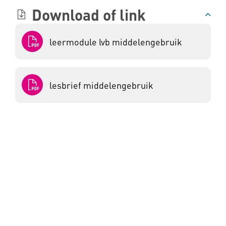
Download of link
leermodule lvb middelengebruik
lesbrief middelengebruik
Inschrijven nieuwsbrief
Wil je op de hoogte blijven van het laatste
nieuws en de handigste tips en tools voor de
gehandicaptenzorg? Meld je dan aan voor de
nieuwsbrief en ontvang direct het