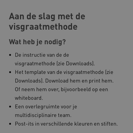
Aan de slag met de
ARRAffinity
Microsoft Corporation
.www.kennispleingehandicaptensector.nl
visgraatmethode
Wat heb je nodig?
De instructie van de de
visgraatmethode (zie Downloads).
CookieScriptConsent
CookieScript
www.kennispleingehandicaptensector.nl
Het template van de visgraatmethode (zie
Downloads). Download hem en print hem.
Of neem hem over, bijvoorbeeld op een
whiteboard.
AWSALBCORS
Amazon.com Inc.
Een overlegruimte voor je
vilans.blueconic.net
multidisciplinaire team.
Post-its in verschillende kleuren en stiften.