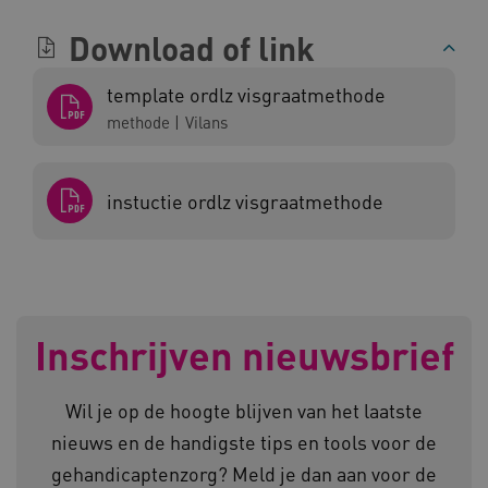
Download of link
AWSALBCORS
Amazon.com Inc.
a594.kennispleingehandicaptensector.nl
template ordlz visgraatmethode
methode
|
Vilans
instuctie ordlz visgraatmethode
UMB_SESSION
www.kennispleingehandicaptensector.nl
ARRAffinitySameSite
Microsoft Corporation
Inschrijven nieuwsbrief
.www.kennispleingehandicaptensector.nl
Wil je op de hoogte blijven van het laatste
nieuws en de handigste tips en tools voor de
gehandicaptenzorg? Meld je dan aan voor de