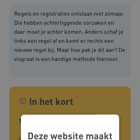
Regels en registraties ontstaan niet zomaar.
Die hebben achterliggende oorzaken en
daar moet je achter komen. Anders schaf je
links een regel af en komt er rechts een
nieuwe regel bij. Maar hoe pak je dit aan? De
visgraat is een handige methode hiervoor.
In het kort
Type tool
Deze website maakt
Methode