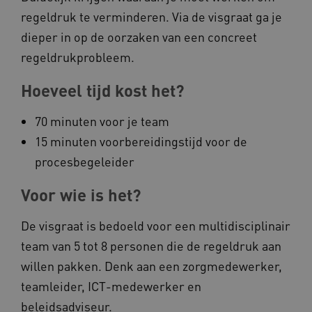
__Secure-
.youtube.com
regeldruk te verminderen. Via de visgraat ga je
ROLLOUT_TOKEN
dieper in op de oorzaken van een concreet
FPLC
.kennispleingehandicaptensector.nl
regeldrukprobleem.
Hoeveel tijd kost het?
70 minuten voor je team
15 minuten voorbereidingstijd voor de
procesbegeleider
__cf_bm
Cloudflare Inc.
Google Privacy Policy
.vimeo.com
Voor wie is het?
De visgraat is bedoeld voor een multidisciplinair
team van 5 tot 8 personen die de regeldruk aan
BCSessionID
vilans.blueconic.net
willen pakken. Denk aan een zorgmedewerker,
teamleider, ICT-medewerker en
beleidsadviseur.