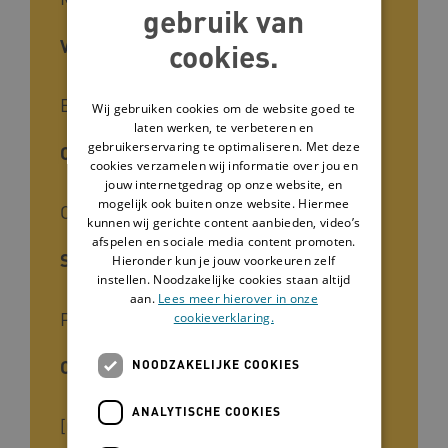
gebruik van
Voor wie
cookies.
Begeleiders
Wij gebruiken cookies om de website goed te
laten werken, te verbeteren en
gebruikerservaring te optimaliseren. Met deze
Cliëntgroep
cookies verzamelen wij informatie over jou en
jouw internetgedrag op onze website, en
mogelijk ook buiten onze website. Hiermee
Ouderen
kunnen wij gerichte content aanbieden, video’s
afspelen en sociale media content promoten.
Soort kennis
Hieronder kun je jouw voorkeuren zelf
instellen. Noodzakelijke cookies staan altijd
aan.
Lees meer hierover in onze
Praktijk
cookieverklaring.
Ontwikkelaar
NOODZAKELIJKE COOKIES
ANALYTISCHE COOKIES
[Ont]Regel de Langdurige Zorg