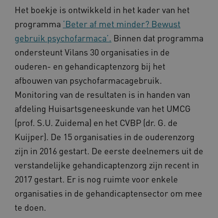
Het boekje is ontwikkeld in het kader van het
programma
‘Beter af met minder? Bewust
AWSALBCORS
gebruik psychofarmaca’.
Binnen dat programma
Amazon.com Inc.
vilans.blueconic.net
ondersteunt Vilans 30 organisaties in de
ouderen- en gehandicaptenzorg bij het
afbouwen van psychofarmacagebruik.
Monitoring van de resultaten is in handen van
afdeling Huisartsgeneeskunde van het UMCG
AWSALBCORS
Amazon.com Inc.
a594.kennispleingehandicaptensector.nl
(prof. S.U. Zuidema) en het CVBP (dr. G. de
Kuijper). De 15 organisaties in de ouderenzorg
zijn in 2016 gestart. De eerste deelnemers uit de
verstandelijke gehandicaptenzorg zijn recent in
2017 gestart. Er is nog ruimte voor enkele
UMB_SESSION
www.kennispleingehandicaptensector.nl
organisaties in de gehandicaptensector om mee
te doen.