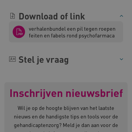
ARRAffinitySameSite
Microsoft Corporation
Download of link
.www.kennispleingehandicaptensector.nl
verhalenbundel een pil tegen roepen
feiten en fabels rond psychofarmaca
Stel je vraag
Naam
Provider
/
Domein
Inschrijven nieuwsbrief
_ga
Google LLC
Naam
Provider
/
Domein
.kennispleingehandicaptensector.nl
FPID
Google
Wil je op de hoogte blijven van het laatste
.kennispleingehandicaptensector.nl
nieuws en de handigste tips en tools voor de
gehandicaptenzorg? Meld je dan aan voor de