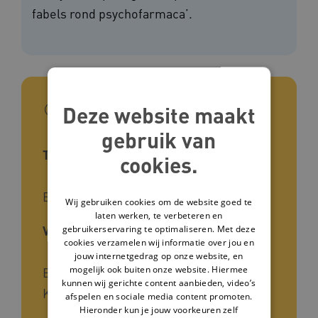
fabels rond psychofarmaca’.
In het kort
Deze website maakt
gebruik van
Type tool
cookies.
E-book
Wij gebruiken cookies om de website goed te
laten werken, te verbeteren en
Voor wie
gebruikerservaring te optimaliseren. Met deze
cookies verzamelen wij informatie over jou en
jouw internetgedrag op onze website, en
mogelijk ook buiten onze website. Hiermee
Begeleiders, Beleidsmedewerkers,
kunnen wij gerichte content aanbieden, video’s
Kwaliteits­verpleegkundigen
afspelen en sociale media content promoten.
Hieronder kun je jouw voorkeuren zelf