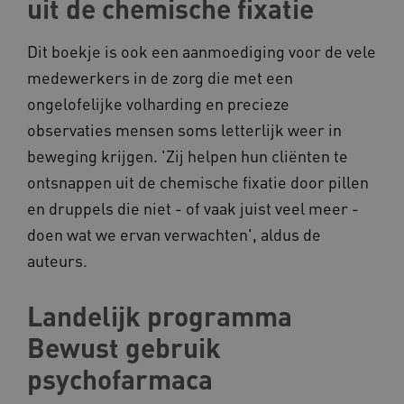
uit de chemische fixatie
Dit boekje is ook een aanmoediging voor de vele
medewerkers in de zorg die met een
BCSessionID
vilans.blueconic.net
ongelofelijke volharding en precieze
observaties mensen soms letterlijk weer in
beweging krijgen. 'Zij helpen hun cliënten te
ontsnappen uit de chemische fixatie door pillen
ARRAffinity
Microsoft Corporation
en druppels die niet - of vaak juist veel meer -
.www.kennispleingehandicaptensector.nl
doen wat we ervan verwachten', aldus de
auteurs.
Landelijk programma
Bewust gebruik
CookieScriptConsent
CookieScript
psychofarmaca
www.kennispleingehandicaptensector.nl