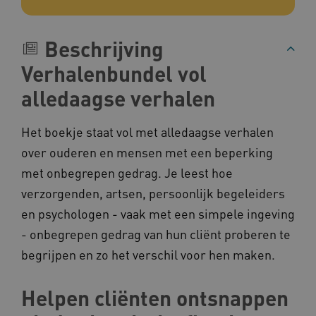
Marketing cookies
Deze functionele en technische cookies zorgen
Beschrijving
ervoor dat de website werkt. Deze cookies
worden altijd geplaatst en maken geen inbreuk
op uw privacy.
Verhalenbundel vol
Naam
Provider
/
Domein
alledaagse verhalen
__Secure-YNID
.youtube.com
Het boekje staat vol met alledaagse verhalen
__Secure-
.youtube.com
ROLLOUT_TOKEN
over ouderen en mensen met een beperking
FPLC
.kennispleingehandicaptensector.nl
met onbegrepen gedrag. Je leest hoe
verzorgenden, artsen, persoonlijk begeleiders
en psychologen - vaak met een simpele ingeving
- onbegrepen gedrag van hun cliënt proberen te
begrijpen en zo het verschil voor hen maken.
Helpen cliënten ontsnappen
__cf_bm
Cloudflare Inc.
Google Privacy Policy
.vimeo.com