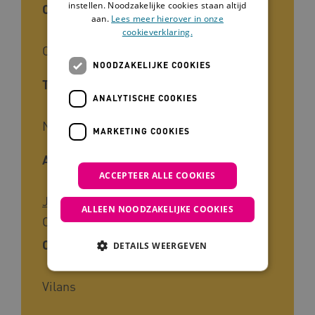
instellen. Noodzakelijke cookies staan altijd
Cliëntgroep
aan.
Lees meer hierover in onze
cookieverklaring.
Ouderen, Mensen met een beperking
NOODZAKELIJKE COOKIES
Taal
ANALYTISCHE COOKIES
Nederlands
MARKETING COOKIES
Auteur
ACCEPTEER ALLE COOKIES
Jeroen Schumacher
Anne-Mieke Den
ALLEEN NOODZAKELIJKE COOKIES
Ouden, Jeroen Schumacher
Ontwikkelaar
DETAILS WEERGEVEN
Vilans
Noodzakelijke cookies
Analytische cookies