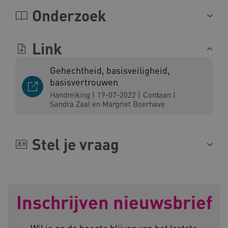
Onderzoek
BCSessionID
vilans.blueconic.net
Link
Gehechtheid, basisveiligheid,
basisvertrouwen
ARRAffinity
Microsoft Corporation
.www.kennispleingehandicaptensector.nl
Handreiking
|
19-07-2022
|
Cordaan
|
Sandra Zaal en Margriet Boerhave
Stel je vraag
CookieScriptConsent
CookieScript
www.kennispleingehandicaptensector.nl
Inschrijven nieuwsbrief
Wil je op de hoogte blijven van het laatste