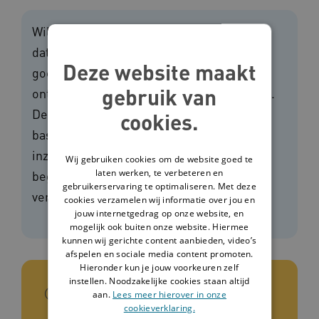
Wil je een cliënt aanspreken op het niveau
dat aansluit? Dan is het belangrijk om een
Deze website maakt
goed beeld te hebben van de emotionele
gebruik van
ontwikkeling en onderliggende behoeften.
Deze handreiking over gehechtheid,
cookies.
basisveiligheid en basisvertrouwen geeft
inzicht en praktische handvatten voor de
Wij gebruiken cookies om de website goed te
laten werken, te verbeteren en
begeleiding van mensen met een
gebruikerservaring te optimaliseren. Met deze
verstandelijke beperking.
cookies verzamelen wij informatie over jou en
jouw internetgedrag op onze website, en
mogelijk ook buiten onze website. Hiermee
kunnen wij gerichte content aanbieden, video’s
afspelen en sociale media content promoten.
Hieronder kun je jouw voorkeuren zelf
instellen. Noodzakelijke cookies staan altijd
In het kort
aan.
Lees meer hierover in onze
cookieverklaring.