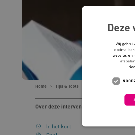
Deze 
Wij gebrui
optimaliser
website, en 
afspelen
Noo
NOODZ
Home
Tips & Tools
Tools
Gehechtheid in
Over deze interventie
In het kort
Doel