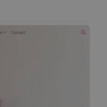
we
Contact