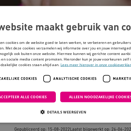
website maakt gebruik van co
ken cookies om de website goed te laten werken, te verbeteren en gebruikers
en. Met deze cookies verzamelen wij informatie over jou en jouw internetge
mogelijk ook buiten onze website. Hiermee kunnen wij gerichte content aanbi
 en sociale media content promoten. Hieronder kun je jouw voorkeuren zelf i
dzakelijke cookies staan altijd aan.
Lees meer hierover in onze cookieverklar
AKELIJKE COOKIES
ANALYTISCHE COOKIES
MARKETI
 de praktijk
ACCEPTEER ALLE COOKIES
ALLEEN NOODZAKELIJKE COOKIE
Gehechtheid in de 
DETAILS WEERGEVEN
Gepubliceerd op: 15-08-2022
Laatst bijgewerkt op: 26-06-20