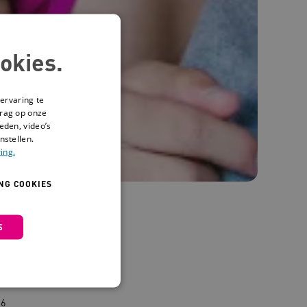
okies.
ervaring te
drag op onze
eden, video’s
nstellen.
ing.
NG COOKIES
S
praktijk
26