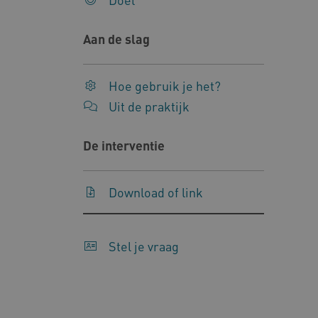
Deze functionele en technis
Aan de slag
uw privacy.
Naam
Pr
Hoe gebruik je het?
__Secure-YNID
.y
Uit de praktijk
__Secure-
.y
ROLLOUT_TOKEN
De interventie
FPLC
.k
Download of link
Google Privacy Poli
__cf_bm
Cl
.v
Stel je vraag
BCSessionID
vi