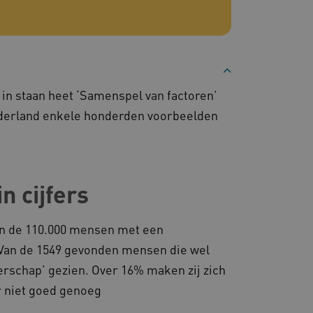
 door de Cookie-
ookievoorkeuren van
 cookie-banner van
elijk om correct te
gheidsondersteuning met
omium-update, maken we
 voor elk van deze op duur
ties genaamd
 in staan heet ‘Samenspel van factoren’
 Nederland enkele honderden voorbeelden
gheidsondersteuning met
omium-update, maken we
 voor elk van deze op duur
ties genaamd
om gebruikerssessies op
 cijfers
 gebruikersinteracties
en surfsessie.
t Azure als hostingplatform
an de 110.000 mensen met een
balancing, zorgt deze
n van één
 Van de 1549 gevonden mensen die wel
d door dezelfde server in
eld.
rschap’ gezien. Over 16% maken zij zich
r niet goed genoeg