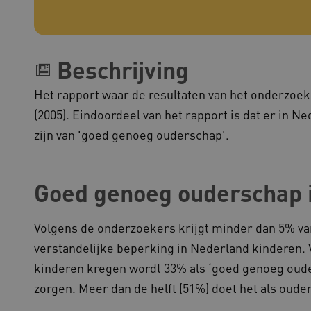
1 jaar
Deze cookie wordt gebruikt
okieScript
Script.com-service om de c
w.kennispleingehandicaptensector.nl
bezoekers te onthouden. De
Cookie-Script.com is noodzak
werken.
Beschrijving
1 week
Voor voortdurende plakkeri
azon.com Inc.
CORS-use-cases na de Chr
lans.blueconic.net
extra plakkerigheidscookies
gebaseerde plakkeringsfunc
Het rapport waar de resultaten van het onderzoek
AWSALBCORS (ALB).
(2005). Eindoordeel van het rapport is dat er in
1 week
Voor voortdurende plakkeri
azon.com Inc.
CORS-use-cases na de Chr
94.kennispleingehandicaptensector.nl
zijn van 'goed genoeg ouderschap'.
extra plakkerigheidscookies
gebaseerde plakkeringsfunc
AWSALBCORS (ALB).
w.kennispleingehandicaptensector.nl
Sessie
Deze cookie wordt gebruikt 
Goed genoeg ouderschap in
de website te beheren, zodat
worden onthouden tijdens e
Sessie
Bij het gebruik van Microsof
crosoft Corporation
Volgens de onderzoekers krijgt minder dan 5% v
en het inschakelen van load 
ww.kennispleingehandicaptensector.nl
cookie ervoor dat verzoeke
verstandelijke beperking in Nederland kinderen.
bezoekersbrowsersessie altij
het cluster worden afgehand
kinderen kregen wordt 33% als ‘goed genoeg oude
zorgen. Meer dan de helft (51%) doet het als oude
ovider
/
Domein
Vervaldatum
Omschrijving