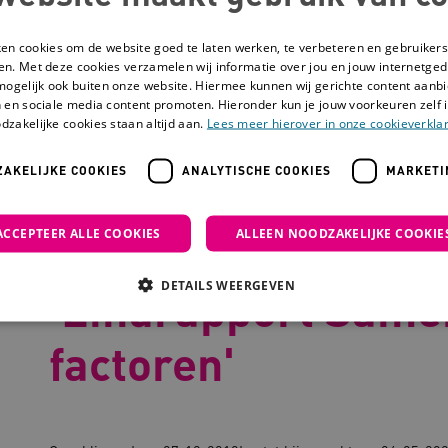
ken cookies om de website goed te laten werken, te verbeteren en gebruikers
en. Met deze cookies verzamelen wij informatie over jou en jouw internetge
mogelijk ook buiten onze website. Hiermee kunnen wij gerichte content aanbi
 en sociale media content promoten. Hieronder kun je jouw voorkeuren zelf i
dzakelijke cookies staan altijd aan.
Lees meer hierover in onze cookieverklar
AKELIJKE COOKIES
ANALYTISCHE COOKIES
MARKETI
derschap: 'Eindrapport Samenspel van factoren'
ACCEPTEER ALLE COOKIES
ALLEEN NOODZAKELIJKE COOKIE
Goed genoeg ouder
DETAILS WEERGEVEN
'Eindrapport Same
factoren'
Noodzakelijke cookies
Analytische cookies
Marketing cookies
che cookies zorgen ervoor dat de website werkt. Deze cookies worden altijd geplaatst
ovider
/
Domein
Vervaldatum
Omschrijving