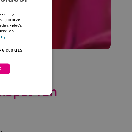
ervaring te
drag op onze
eden, video’s
nstellen.
ing.
NG COOKIES
S
schap:
nspel van
 en maken geen inbreuk op