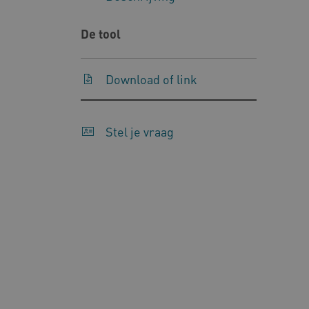
__Secure-YNID
.y
De tool
__Secure-
.y
ROLLOUT_TOKEN
Download of link
FPLC
.k
Google Privacy Poli
Stel je vraag
__cf_bm
Cl
.v
BCSessionID
vi
ARRAffinity
Mi
.w