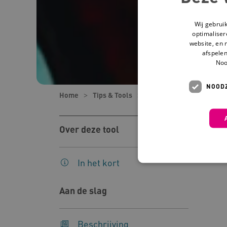
Wij gebrui
optimaliser
website, en 
afspelen
Noo
NOODZ
Home
Tips & Tools
Tools
Goed genoeg ou
Over deze tool
In het kort
Aan de slag
Deze functionele en technis
uw privacy.
Beschrijving
Naam
Pr