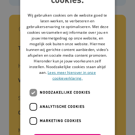
Wij gebruiken cookies om de website goed te
laten werken, te verbeteren en
In het kort
gebruikerservaring te optimaliseren. Met deze
cookies verzamelen wij informatie over jou en
jouw internetgedrag op onze website, en
mogelijk ook buiten onze website. Hiermee
Type tool
kunnen wij gerichte content aanbieden, video’s
afspelen en sociale media content promoten.
Hieronder kun je jouw voorkeuren zelf
Hulpmateriaal
instellen. Noodzakelijke cookies staan altijd
aan.
Lees meer hierover in onze
cookieverklaring.
Voor wie
NOODZAKELIJKE COOKIES
Stafmedewerkers, Zorgmanagers
ANALYTISCHE COOKIES
Cliëntgroep
MARKETING COOKIES
Mensen met een beperking