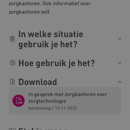
.www.kennispleingehandicaptensector.nl
zorgkantoren. Ook informatief voor
zorgkantoren zelf.
In welke situatie
gebruik je het?
CookieScriptConsent
CookieScript
www.kennispleingehandicaptensector.nl
Hoe gebruik je het?
Download
AWSALBCORS
Amazon.com Inc.
vilans.blueconic.net
in gesprek met zorgkantoren over
zorgtechnologie
handreiking
|
13-11-2025
AWSALBCORS
Amazon.com Inc.