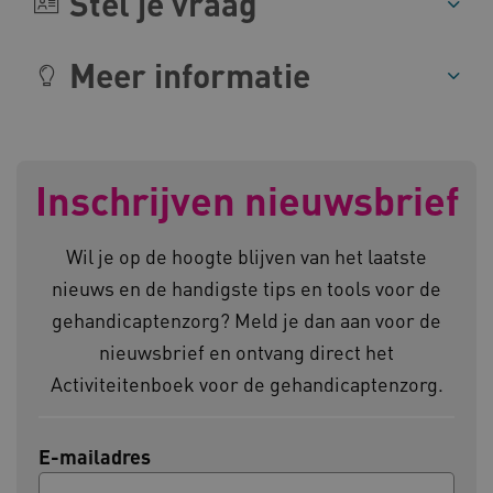
Stel je vraag
a594.kennispleingehandicaptensector.nl
Meer informatie
UMB_SESSION
www.kennispleingehandicaptensector.nl
Inschrijven nieuwsbrief
Wil je op de hoogte blijven van het laatste
ARRAffinitySameSite
Microsoft Corporation
nieuws en de handigste tips en tools voor de
.www.kennispleingehandicaptensector.nl
gehandicaptenzorg? Meld je dan aan voor de
nieuwsbrief en ontvang direct het
Activiteitenboek voor de gehandicaptenzorg.
E-mailadres