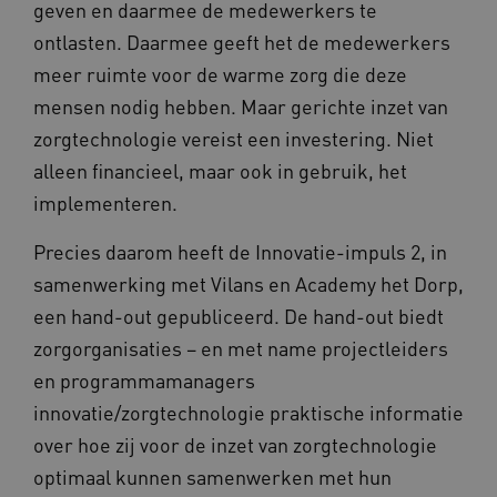
FPLC
.kennispleingehandicaptensector.nl
geven en daarmee de medewerkers te
ontlasten. Daarmee geeft het de medewerkers
meer ruimte voor de warme zorg die deze
mensen nodig hebben. Maar gerichte inzet van
zorgtechnologie vereist een investering. Niet
alleen financieel, maar ook in gebruik, het
implementeren.
__cf_bm
Cloudflare Inc.
Google Privacy Policy
.vimeo.com
Precies daarom heeft de Innovatie-impuls 2, in
samenwerking met Vilans en Academy het Dorp,
een hand-out gepubliceerd. De hand-out biedt
BCSessionID
vilans.blueconic.net
zorgorganisaties – en met name projectleiders
en programmamanagers
innovatie/zorgtechnologie praktische informatie
over hoe zij voor de inzet van zorgtechnologie
optimaal kunnen samenwerken met hun
ARRAffinity
Microsoft Corporation