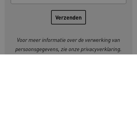
AWSALBCORS
Amazon.com Inc.
a594.kennispleingehandicaptensector.nl
Voor meer informatie over de verwerking van
persoonsgegevens, zie onze
privacyverklaring
.
UMB_SESSION
www.kennispleingehandicaptensector.nl
Initiatiefnemers Kennisplein
Gehandicaptensector:
ARRAffinitySameSite
Microsoft Corporation
.www.kennispleingehandicaptensector.nl
Volg ons op:
Ga naar de LinkedIn pagina v
Ga naar de Facebook pagi
Ga naar de Instagram
Ga naar het YouT