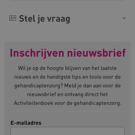
Stel je vraag
ARRAffinity
Microsoft Corporation
.www.kennispleingehandicaptensector.nl
Inschrijven nieuwsbrief
Wil je op de hoogte blijven van het laatste
CookieScriptConsent
CookieScript
nieuws en de handigste tips en tools voor de
www.kennispleingehandicaptensector.nl
gehandicaptenzorg? Meld je dan aan voor de
nieuwsbrief en ontvang direct het
Activiteitenboek voor de gehandicaptenzorg.
AWSALBCORS
Amazon.com Inc.
vilans.blueconic.net
E-mailadres