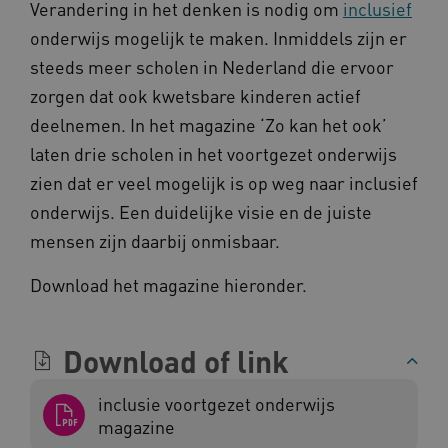
Verandering in het denken is nodig om
inclusief
onderwijs mogelijk te maken. Inmiddels zijn er
__Secure-
.youtube.com
ROLLOUT_TOKEN
steeds meer scholen in Nederland die ervoor
FPLC
.kennispleingehandicaptensector.nl
zorgen dat ook kwetsbare kinderen actief
deelnemen. In het magazine ‘Zo kan het ook’
laten drie scholen in het voortgezet onderwijs
zien dat er veel mogelijk is op weg naar inclusief
onderwijs. Een duidelijke visie en de juiste
mensen zijn daarbij onmisbaar.
__cf_bm
Cloudflare Inc.
Google Privacy Policy
Download het magazine hieronder.
.vimeo.com
Download of link
BCSessionID
vilans.blueconic.net
inclusie voortgezet onderwijs
magazine