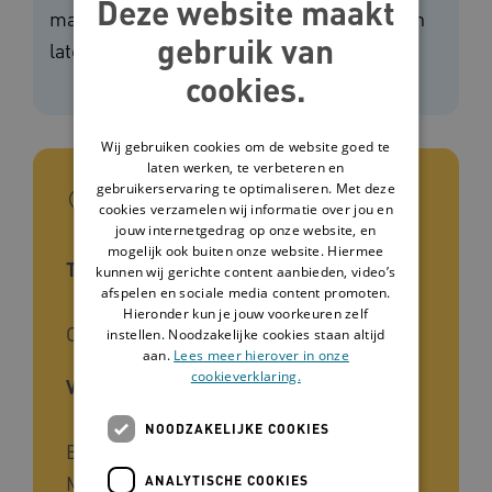
Deze website maakt
maakte een magazine, waarin drie scholen
gebruik van
laten zien dat het anders kan.
cookies.
Wij gebruiken cookies om de website goed te
laten werken, te verbeteren en
gebruikerservaring te optimaliseren. Met deze
In het kort
cookies verzamelen wij informatie over jou en
jouw internetgedrag op onze website, en
mogelijk ook buiten onze website. Hiermee
Type tool
kunnen wij gerichte content aanbieden, video’s
afspelen en sociale media content promoten.
Hieronder kun je jouw voorkeuren zelf
Casuïstiek
instellen. Noodzakelijke cookies staan altijd
aan.
Lees meer hierover in onze
cookieverklaring.
Voor wie
NOODZAKELIJKE COOKIES
Begeleiders, Beleidsmedewerkers,
Mantelzorgers, Naasten, Verzorgenden,
ANALYTISCHE COOKIES