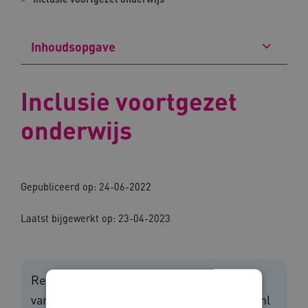
Inhoudsopgave
Inclusie voortgezet
onderwijs
Gepubliceerd op: 24-06-2022
Laatst bijgewerkt op: 23-04-2023
Recht op inclusief onderwijs is nog geen
vanzelfsprekendheid. Platform In1school.nl